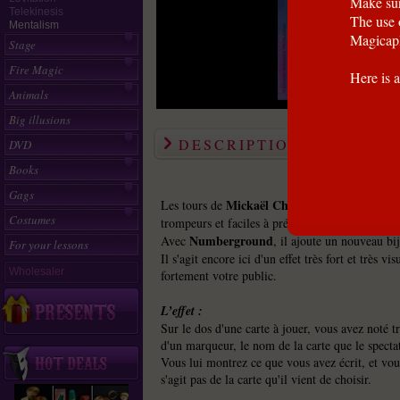
Make sur
Telekinesis
The use 
Mentalism
Magicapl
Stage
Fire Magic
Here is a
Animals
Big illusions
DESCRIPTION
DVD
Books
Gags
Mickaël Chatelain
Les tours de
sont toujours t
Costumes
trompeurs et faciles à présenter.
Numberground
Avec
, il ajoute un nouveau bij
For your lessons
Il s'agit encore ici d'un effet très fort et très vi
Wholesaler
fortement votre public.
L’effet :
Sur le dos d'une carte à jouer, vous avez noté tr
d'un marqueur, le nom de la carte que le spectat
Vous lui montrez ce que vous avez écrit, et vous
s'agit pas de la carte qu'il vient de choisir.