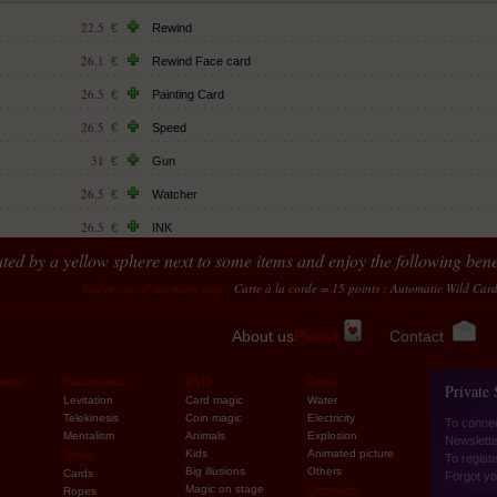
22.5
€
Rewind
26.1
€
Rewind Face card
26.5
€
Painting Card
26.5
€
Speed
31
€
Gun
26.5
€
Watcher
26.5
€
INK
ted by a yellow sphere next to some items and enjoy the following benef
22.5
€
Mirage
Order one of the many gifts
Carte à la corde = 15 points ; Automatic Wild Cards = 10 poi
31
€
Mc Sandwich
26.5
€
Bill Flash Reverse
About us
Planet
Contact
26.5
€
Magic Sword
ards
Paranormal
DVD
Gags
Private
31
€
Print Card
Levitation
Card magic
Water
Telekinesis
Coin magic
Electricity
To conne
28.8
€
Pen or pencil
Mentalism
Animals
Explosion
Newslette
Kids
Animated picture
Stage
28.8
To regist
€
Matrix 2
Big illusions
Others
Cards
Forgot yo
Magic on stage
Costumes
Ropes
26.5
€
SwitchBox