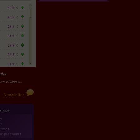
40.5
€
40.5
€
28.8
€
31.5
€
28.8
€
26.5
€
31.5
€
its:
22.5
€
nts...
Transform them in money
10 points accumulated should be transformed to 4 €
22.5
€
31
€
Newsletter
22.5
€
 Space
28.8
€
ct
28.8
€
r
er me !
26.5
€
ur password !
35.1
€