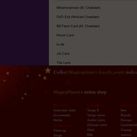
Métamorphose (M. Chatelain)
DVD Exit (Mickael Chatelain)
Bill Flash Card (M. Chatelain)
Reset Card
In-Air
Jet Card
The Lane
Collect
Magicaplanet
's loyalty points
indica
Hole
Alcatraz Box
Cello
MagicaPlanet's
online shop
Lock
Beginners
Coins/Bills
Decks of c
Escape
Automatic tricks
Tango $
Bee
Accessories
Tango euros
Bicycle
Six Magic Effects 2.0
Media
Jumbo coins
Bocopo
Chinese coins
Cartamundi
Cheap prices
M-Case
Okito
Copags
Close-up
Bills
various
Stage
Fingers