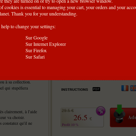
e they are turned on or try to open a new browser window.
of cookies is essential to managing your cart, your orders and your acc
anet. Thank you for your understanding.
 help to change your settings:
Sur Google
Sur Internet Explorer
Sur Firefox
Sur Safari
rès visuels, très
ou à sa collection.
suel qui stupéfiera
29.5 €
ès clairement, à l'aide
26.5
eur va choisir.
€
 constatez qu'il ne
Profit 10 %