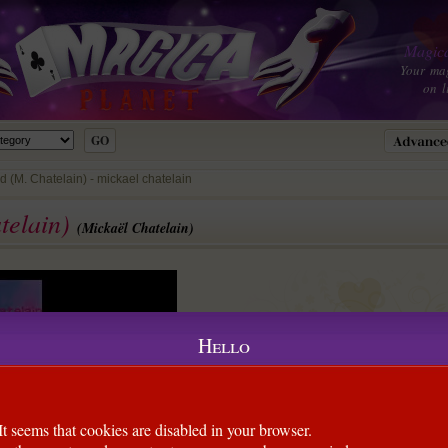
Magica
Your ma
on l
(M. Chatelain) - mickael chatelain
telain)
(Mickaël Chatelain)
Hello
It seems that cookies are disabled in your browser.