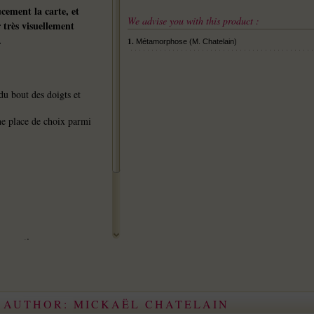
ucement la carte, et
We advise you with this product :
 très visuellement
.
1.
Métamorphose (M. Chatelain)
 du bout des doigts et
ne place de choix parmi
es routines
E AUTHOR: MICKAËL CHATELAIN