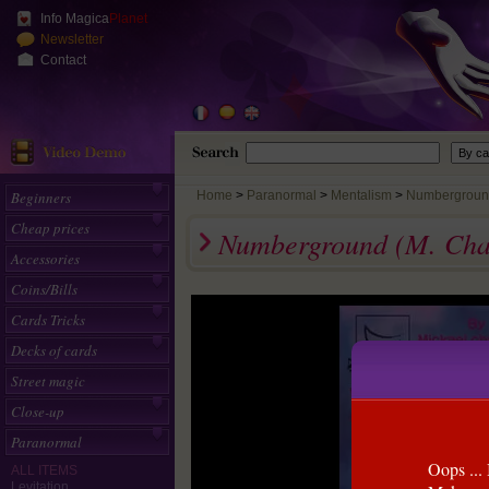
Info Magica
Planet
Newsletter
Contact
Beginners
Home
>
Paranormal
Mentalism
Numberground 
Cheap prices
Numberground (M. Cha
Accessories
Coins/Bills
Cards Tricks
Decks of cards
Street magic
Close-up
Paranormal
Oops ... 
ALL ITEMS
Levitation