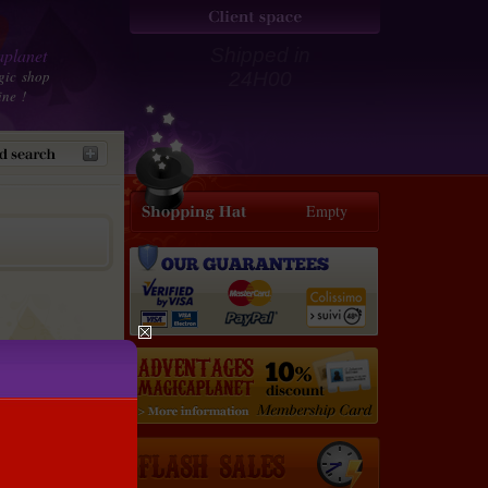
planet
Shipped in
gic shop
24H00
ine !
Empty