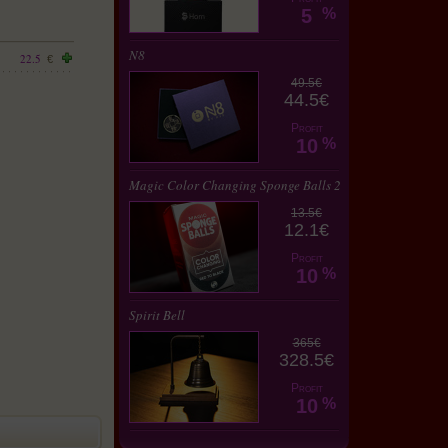
5
%
N8
22.5
€
49.5€
44.5€
Profit
10
%
Magic Color Changing Sponge Balls 2
13.5€
12.1€
Profit
10
%
Spirit Bell
365€
328.5€
Profit
10
%