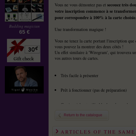
secouez très do
Vous ne vous démontez pas et
votre inscription commence à se transformer
pour correspondre à 100% à la carte choisie
Budding magician
Une transformation magique !
65 €
Vous ne tenez la carte portant l'inscription que
vous pouvez la montrer des deux côtés !
Un effet similaire à 'Wiregram', qui trouvera u
vos autres tours de cartes.
Très facile à présenter
Prêt à fonctionner (pas de préparation)
Ce gimmick est utilisable dans de nombreus
Return to the catalogue
Qualité bicycle
ARTICLES OF THE SAM