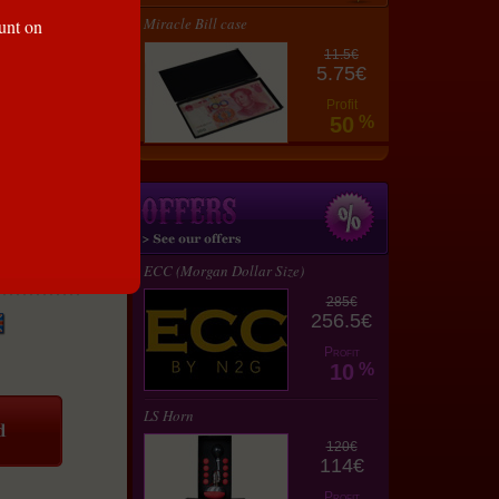
Miracle Bill case
ount on
11.5€
5.75€
Profit
50
%
ECC (Morgan Dollar Size)
285€
256.5€
Profit
10
%
LS Horn
120€
114€
Profit