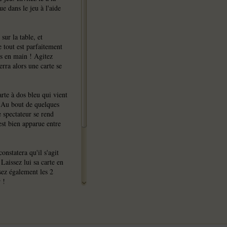
e dans le jeu à l'aide
sur la table, et
e tout est parfaitement
es en main ! Agitez
erra alors une carte se
rte à dos bleu qui vient
..Au bout de quelques
 spectateur se rend
est bien apparue entre
constatera qu'il s'agit
 Laissez lui sa carte en
sez également les 2
 !
el Chatelain