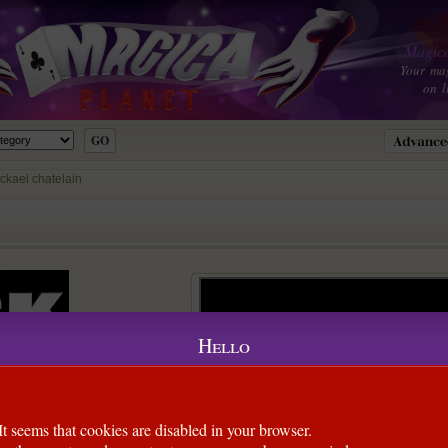
Magica
Your ma
on l
ickael chatelain
Hello
It seems that cookies are disabled in your browser.