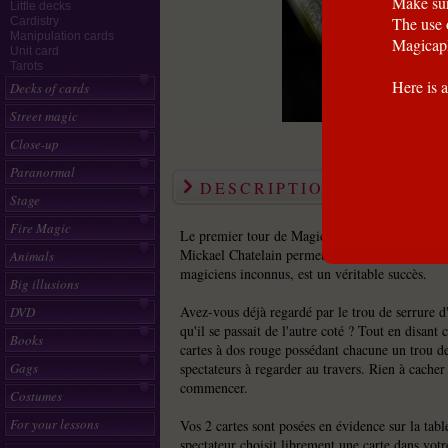
Make sur
Little decks
The use 
Cardistry
Manipulation cards
Magicapl
Unit card
Tarots
Here is a
Decks of cards
Street magic
Close-up
Paranormal
DESCRIPTION
Stage
Fire Magic
Le premier tour de Magic4Pro, nouvelle sociét
Mickael Chatelain permettant de mettre en lumi
Animals
magiciens inconnus, est un véritable succès.
Big illusions
Avez-vous déjà regardé par le trou de serrure d
DVD
qu'il se passait de l'autre coté ? Tout en disant 
Books
cartes à dos rouge possédant chacune un trou de
Gags
spectateurs à regarder au travers. Rien à cacher
commencer.
Costumes
For your lessons
Vos 2 cartes sont posées en évidence sur la tab
spectateur choisit librement une carte dans votre