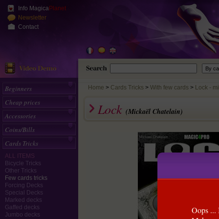
Info Magica
Planet
Newsletter
Contact
Beginners
Home
>
Cards Tricks
With few cards
Lock - m
Cheap prices
Lock
(Mickaël Chatelain)
Accessories
Coins/Bills
Cards Tricks
ALL ITEMS
Bicycle Tricks
Other Tricks
Few cards tricks
Forcing Decks
Special Decks
Marked decks
Gaffed decks
Oops ... 
Jumbo decks