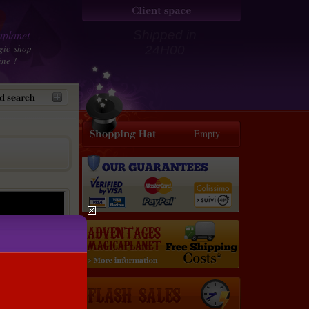
planet
Shipped in
gic shop
24H00
ine !
Empty