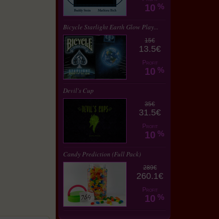
10
%
Bicycle Starlight Earth Glow Play...
15€
13.5€
Profit
10
%
Devil's Cup
35€
31.5€
Profit
10
%
Candy Prediction (Full Pack)
289€
260.1€
Profit
10
%