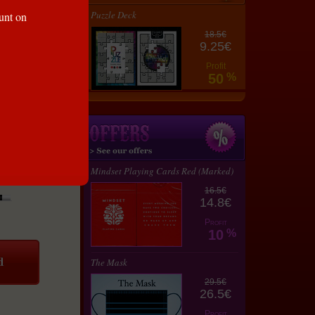
Puzzle Deck
ount on
18.5€
9.25€
Profit
50
%
Mindset Playing Cards Red (Marked)
16.5€
14.8€
Profit
10
%
The Mask
29.5€
26.5€
Profit