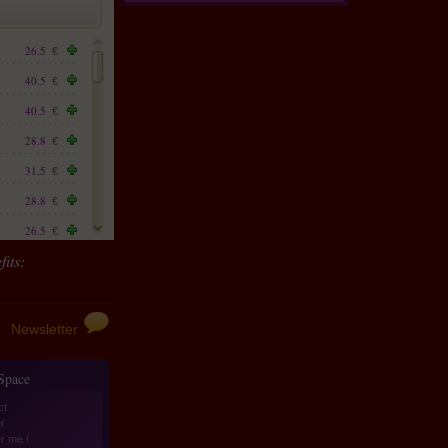
26.5
€
40.5
€
40.5
€
28.8
€
31.5
€
28.8
€
26.5
€
its:
22.5
€
22.5
€
31
€
Newsletter
22.5
€
 Space
28.8
€
ct
28.8
€
r
er me !
26.5
€