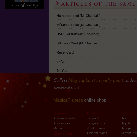
Gimmick en Bicycle standard
ARTICLES OF THE SAM
Numberground (M. Chatelain)
Métamorphose (M. Chatelain)
DVD Exit (Mickael Chatelain)
Bill Flash Card (M. Chatelain)
Reset Card
In-Air
Jet Card
Collect
Magicaplanet
's loyalty points
indica
INK
oints accumulated should be transformed to 4 €
Hole
Alcatraz Box
MagicaPlanet's
online shop
Cello
Beginners
Coins/Bills
Decks of c
Escape
Automatic tricks
Tango $
Bee
Accessories
Tango euros
Bicycle
Six Magic Effects 2.0
Media
Jumbo coins
Bocopo
Chinese coins
Cartamundi
Cheap prices
M-Case