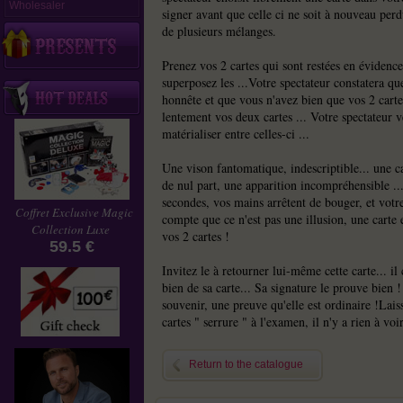
Wholesaler
signer avant que celle ci ne soit à nouveau perdu
de plusieurs mélanges.
Prenez vos 2 cartes qui sont restées en évidence 
superposez les ...Votre spectateur constatera qu
honnête et que vous n'avez bien que vos 2 cart
lentement vos deux cartes ... Votre spectateur v
matérialiser entre celles-ci ...
Une vison fantomatique, indescriptible... une ca
de nul part, une apparition incompréhensible .
secondes, vos mains arrêtent de bouger, et votre
Coffret Exclusive Magic
compte que ce n'est pas une illusion, une carte 
Collection Luxe
vos 2 cartes !
59.5 €
Invitez le à retourner lui-même cette carte... il 
bien de sa carte... Sa signature le prouve bien !
souvenir, une preuve qu'elle est ordinaire !Lais
cartes " serrure " à l'examen, il n'y a rien à voir
Lien vidéo inclus en Français
Return to the catalogue
Une création signée Victor Zako & Micka
Gimmick disponible en rouge ou en bleu