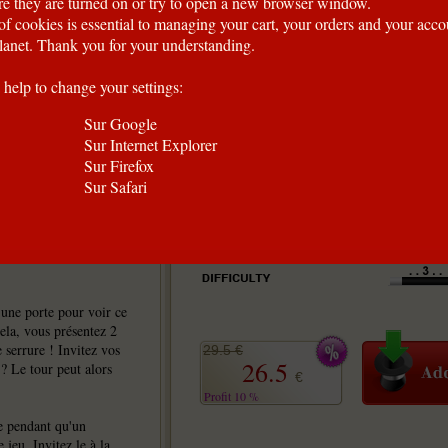
e they are turned on or try to open a new browser window.
of cookies is essential to managing your cart, your orders and your acc
anet. Thank you for your understanding.
 help to change your settings:
Sur Google
Sur Internet Explorer
Sur Firefox
Sur Safari
é de production de
ère les idées de
'une porte pour voir ce
cela, vous présentez 2
 serrure ! Invitez vos
29.5 €
26.5
 ? Le tour peut alors
€
Profit 10 %
le pendant qu'un
 jeu. Invitez le à la