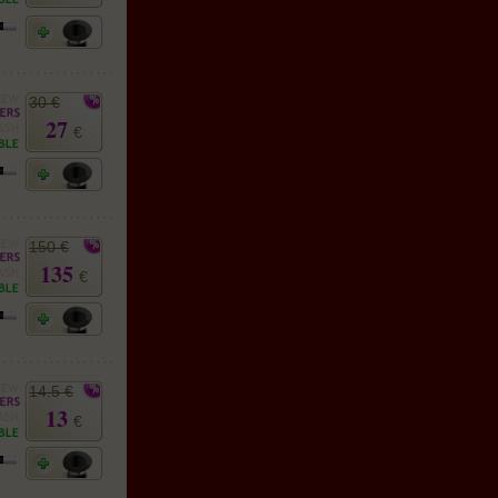
30 €
27
€
150 €
135
€
14.5 €
13
€