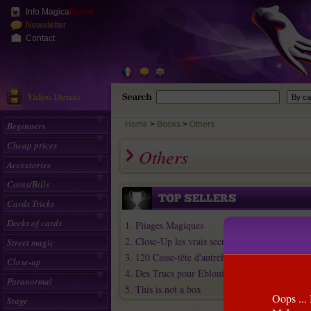
Info Magica
Planet
Newsletter
Contact
Beginners
Home
>
Books
Others
Cheap prices
Others
Accessories
Coins/Bills
Cards Tricks
Decks of cards
1. Pliages Magiques
2. Close-Up les vrais secrets de la magie
Street magic
3. 120 Casse-tête d'autrefois inédits
Close-up
4. Des Trucs pour Eblouir les Nanas (Tome 2)
Paranormal
5. This is not a box
Oops ... 
Stage