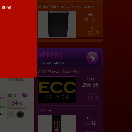
lay
Card Holder - Single Compartment
ount on
rt
1€
30 €
0.5€
27
€
Profit
50
%
30 €
27
€
ECC (Morgan Dollar Size)
285€
256.5€
Profit
60 €
10
%
54
€
LS Horn
120€
114€
Profit