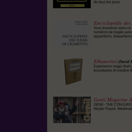
de tous les jours.
Encyclopédie des 
Vous trouverez dans ce 
numéros de magie avec 
apparitions, disparitions,
Ethaneries
(David 
Experience magic that's
boundaries of creative 
Genii Magazine A
GENII - THE CONJUROR
Master Payne: Medieval