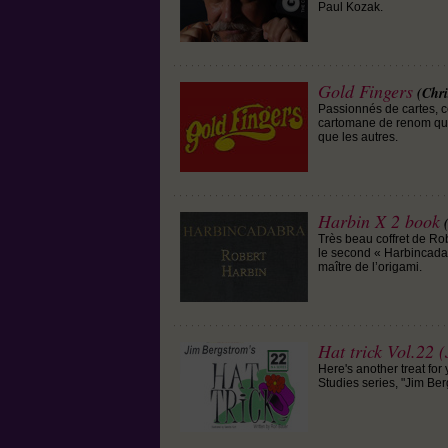
Paul Kozak.
Gold Fingers
(Chri
Passionnés de cartes, ce
cartomane de renom qui
que les autres.
Harbin X 2 book
Très beau coffret de Ro
le second « Harbincada
maître de l’origami.
Hat trick Vol.22 
Here's another treat for
Studies series, "Jim Ber