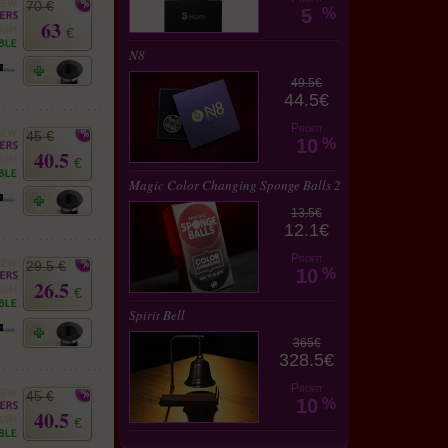
70 €
5
%
63
€
N8
49.5€
44.5€
Profit
45 €
10
%
40.5
€
Magic Color Changing Sponge Balls 2
13.5€
12.1€
Profit
29.5 €
10
%
26.5
€
Spirit Bell
365€
328.5€
Profit
45 €
10
%
40.5
€