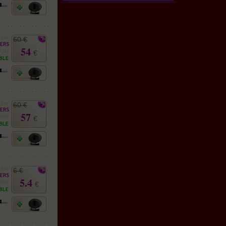
60 €
54
€
60 €
57
€
6 €
5.4
€