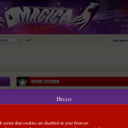
Magica
Your ma
on l
Hello
It seems that cookies are disabled in your browser.