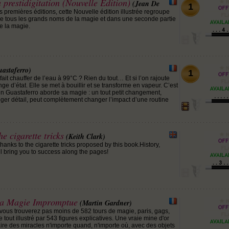
 prestidigitation (Nouvelle Edition)
(Jean De
1
s premières éditions, cette Nouvelle édition illustrée regroupe
e tous les grands noms de la magie et dans une seconde partie
e la magie.
astaferro)
1
 fait chauffer de l’eau à 99°C ? Rien du tout… Et si l’on rajoute
ge d’état. Elle se met à bouillir et se transforme en vapeur. C’est
n Guastaferro aborde sa magie : un tout petit changement,
léger détail, peut complètement changer l’impact d’une routine
e cigarette tricks
(Keith Clark)
anks to the cigarette tricks proposed by this book.History,
ill bring you to success along the pages!
la Magie Impromptue
(Martin Gardner)
ous trouverez pas moins de 582 tours de magie, paris, gags,
 tout illustré par 543 figures explicatives. Une vraie mine d'or
aire des miracles n'importe quand, n'importe où, avec des objets