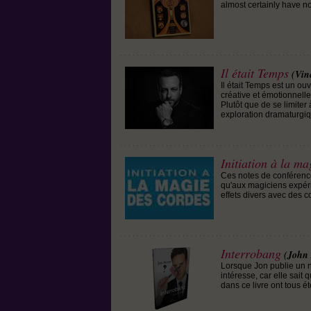
almost certainly have no
Il était Temps
(Vin
Il était Temps est un ou
créative et émotionnell
Plutôt que de se limite
exploration dramaturgi
Initiation à la ma
Ces notes de conférenc
qu'aux magiciens expéri
effets divers avec des c
Interrobang
(John 
Lorsque Jon publie un 
intéresse, car elle sait
dans ce livre ont tous 