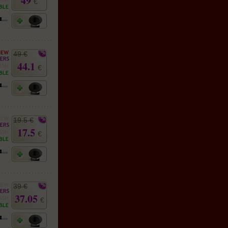
49
€
49 €
44.1
€
19.5 €
17.5
€
39 €
37.05
€