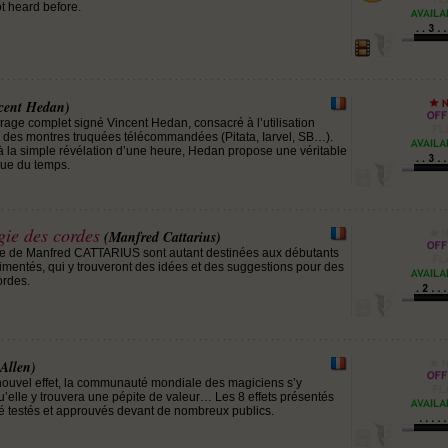
t heard before.
cent Hedan)
vrage complet signé Vincent Hedan, consacré à l’utilisation
e des montres truquées télécommandées (Pitata, Iarvel, SB…).
r à la simple révélation d’une heure, Hedan propose une véritable
que du temps.
gie des cordes
(Manfred Cattarius)
e de Manfred CATTARIUS sont autant destinées aux débutants
mentés, qui y trouveront des idées et des suggestions pour des
ordes.
Allen)
nouvel effet, la communauté mondiale des magiciens s’y
 qu’elle y trouvera une pépite de valeur… Les 8 effets présentés
été testés et approuvés devant de nombreux publics.