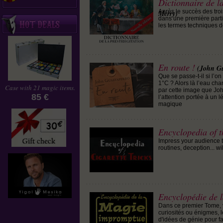
Dictionnaire de la
Après le succès des troi
Merry)
dans une première parti
les termes techniques d
En route !
(John Gu
Que se passe-t-il si l’on
1°C ? Alors là l’eau chan
Case with 21 magic items.
par cette image que Joh
85 €
l’attention portée à un 
magique
Encyclopedia of th
Impress your audience th
routines, deception... w
Encyclopédie de 
Dans ce premier Tome, v
curiosités ou énigmes, le
d'idées de génie pour f