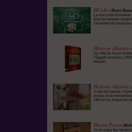
HCube
(Henri Beau
La rencontre innovante e
tous les niveaux et pas 
l’essentiel du travail po
Histoire illustrée
Au côté de Fanch Guillem
l’Égypte ancienne, 2500
Houdin.
Histoire illustrée 
A l'ère de l'atome, l'ho
poésie et de merveilleux.
offrir en lui évitant le
Hocus Pocus
(Ric
You'll enjoy five tantali