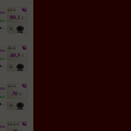
89 €
80.1
€
45 €
40.5
€
40 €
36
€
54.5 €