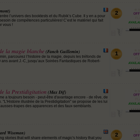
mont)
2
ntre l’univers des booktests et du Rubik’s Cube. Il y en a pour
besoin de compétences particulières! C’est le matériel qui fait
ur vous !
 de la magie blanche
(Fanch Guillemin)
1
in, parcourez l’histoire de la magie, depuis les tréfonds de
 ans avant J.-C, jusqu’aux Soirées Fantastiques de Robert-
de la Prestidigitation
(Max Dif)
mme a toujours besoin - peut-être d'avantage encore - de rêve, de
 "L'Histoire illustrée de la Prestidigitation" se propose de les lui
s chausses-trapes des apparences et des faux-semblants.
hard Wiseman)
2
zing stories that will share elements of magic's history that you