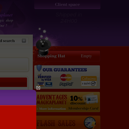
planet
Shipped in
gic shop
24H00
ine !
Empty