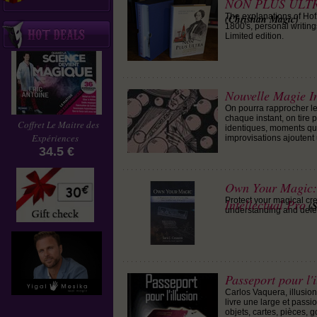
NON PLUS ULTRA:
The explanations of Hof
(Christian Magic)
1800's, personal writing
Limited edition.
Nouvelle Magie In
On pourra rapprocher les
chaque instant, on tire 
Coffret Le Maitre des
identiques, moments qui 
Expériences
improvisations ajoutent 
34.5 €
Own Your Magic: 
Protect your magical cre
Intellectual Pro
(
understanding and defen
Passeport pour l'i
Carlos Vaquera, illusio
livre une large et passi
objets, cartes, pièces, 