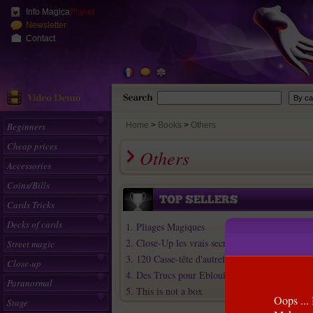
Info Magica
Planet
Newsletter
Contact
Beginners
Home
>
Books
Others
Cheap prices
Others
Accessories
Coins/Bills
Cards Tricks
Decks of cards
1. Pliages Magiques
2. Close-Up les vrais secrets de la magie
Street magic
3. 120 Casse-tête d'autrefois inédits
Close-up
4. Des Trucs pour Eblouir les Nanas (Tome 2)
Paranormal
5. This is not a box
Oops ... 
Stage