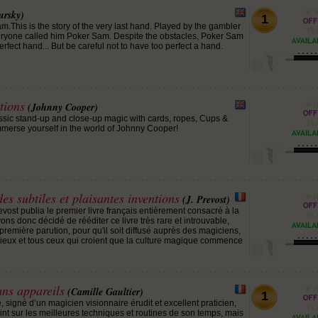
ursky)
1
.This is the story of the very last hand. Played by the gambler
eryone called him Poker Sam. Despite the obstacles, Poker Sam
erfect hand... But be careful not to have too perfect a hand.
tions
(Johnny Cooper)
assic stand-up and close-up magic with cards, ropes, Cups &
Immerse yourself in the world of Johnny Cooper!
es subtiles et plaisantes inventions
(J. Prevost)
vost publia le premier livre français entièrement consacré à la
vons donc décidé de rééditer ce livre très rare et introuvable,
première parution, pour qu'il soit diffusé auprès des magiciens,
ieux et tous ceux qui croient que la culture magique commence
ans appareils
(Camille Gaultier)
1
 signé d’un magicien visionnaire érudit et excellent praticien,
int sur les meilleures techniques et routines de son temps, mais