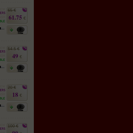
65 €
61.75
€
54.5 €
49
€
20 €
18
€
100 €