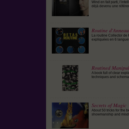
Wind en fait parti, l’inte
déjà devenu une référe
Routine d'Annea
La routine Collector de 
expliquées en 6 langue
Routined Manipula
A book full of clear exp
techniques and schemas.
Secrets of Magic
About 50 tricks for the 
showmanship and misdi