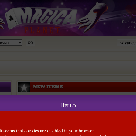
Magica
Your ma
on l
Hello
It seems that cookies are disabled in your browser.