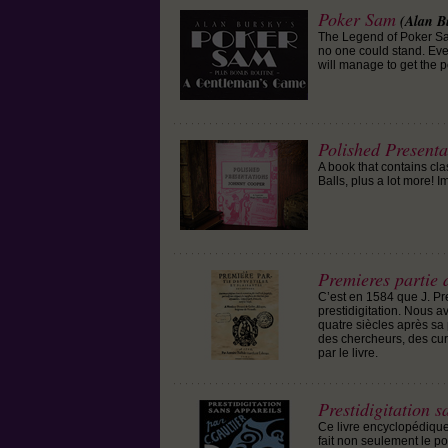
Poker Sam
(Alan B
The Legend of Poker Sam
no one could stand. Ev
will manage to get the p
Polished Presenta
A book that contains cl
Balls, plus a lot more! 
Premieres partie d
C’est en 1584 que J. Pre
prestidigitation. Nous a
quatre siècles après sa 
des chercheurs, des cur
par le livre.
Prestidigitation s
Ce livre encyclopédique,
fait non seulement le po