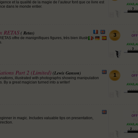
lligence et la qualité de la magie de l’auteur font que ce livre est
nce dans le monde entier.
ux RETAS
( Retas)
3
RETAS offre de manignifiques figures, très bien illustrées et
s.
tions Part 2 (Limited)
(Lewis Ganson)
1
lanations, illustrated with photographs showing manipulation
 By a great magician turned into a writer!
beginner in magic. Includes valuable tips on presentation,
rection.