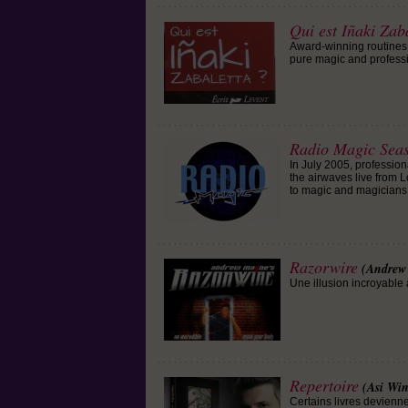
Qui est Iñaki Zab
Award-winning routines
pure magic and professi
Radio Magic Sea
In July 2005, professio
the airwaves live from 
to magic and magicians
Razorwire
(Andrew
Une illusion incroyable à
Repertoire
(Asi Wi
Certains livres devienne