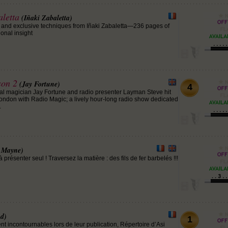
aletta
(Iñaki Zabaletta)
 and exclusive techniques from Iñaki Zabaletta—236 pages of
onal insight
son 2
(Jay Fortune)
4
nal magician Jay Fortune and radio presenter Layman Steve hit
London with Radio Magic; a lively hour-long radio show dedicated
.
 Mayne)
 présenter seul ! Traversez la matière : des fils de fer barbelés !!!
nd)
1
nt incontournables lors de leur publication, Répertoire d’Asi