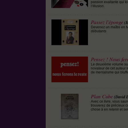
passion exaltante qui to
l’illusion.
Passez l'éponge
(
Devenez un maître en Ma
débutants
Pensez ! Nous fero
Le deuxième volume sur 
novateur de cet auteur l
de mentalisme qui bluffe
Plan Cube
(David 
Avec ce livre, vous sau
trouverez de précieux c
chose à en retenir et s