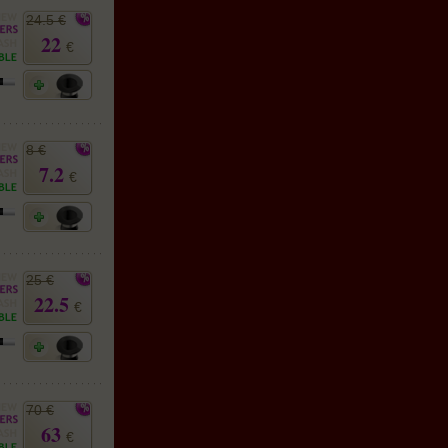
24.5 €
22
€
8 €
7.2
€
25 €
22.5
€
70 €
63
€