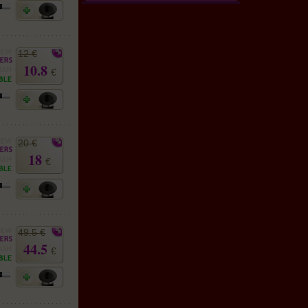
12 €
10.8
€
20 €
18
€
49.5 €
44.5
€