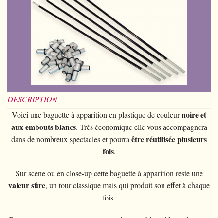
Card magic
+
All items
GAGS
Balls/Loads
Manipulation cards
Fournier
Others
D'lite
Coin magic
Card magic
+
All items
Wallets
COSTUMES
Unit card
Noc
Flowers
Animals
Coin magic
Water
Juggling
All items
FOR YOUR LESSONS
Tarots
Phoenix
Change Bag
Kids
Animals
Electricity
Whistlers
Kids
Tally-Ho
Linking rings
Big illusions
Kids
Explosion
Others
Adults
TCC
Magic books
Magic on stage
Big illusions
Animated picture
Glasses
DESCRIPTION
Theory11
Ventriloquism
Balloons
noire et
Voici une baguette à apparition en plastique de couleur
Magic on stage
Others
Hats
USPCC
aux embouts blancs
Escape
. Très économique elle vous accompagnera
Paranormal
Balloons
Accessories
être réutilisée plusieurs
dans de nombreux spectacles et pourra
Fontaine
Furniture of scene
fois
Others
.
Paranormal
Others
Others
Sur scène ou en close-up cette baguette à apparition reste une
valeur sûre
, un tour classique mais qui produit son effet à chaque
fois.