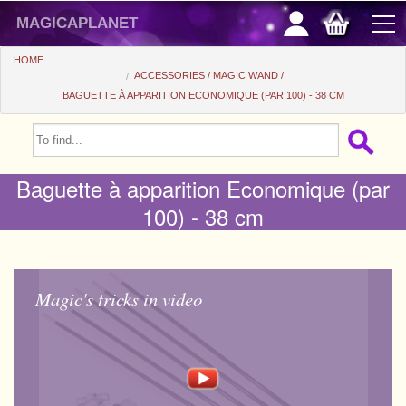
magicaplanet
HOME
ACCESSORIES
MAGIC WAND
BAGUETTE À APPARITION ECONOMIQUE (PAR 100) - 38 CM
OFFERS
FLASH SALES
Baguette à apparition Economique (par
GIFTS FIDELITY
100) - 38 cm
HOT DEALS
+
BEGINNERS
+
All items
CHEAP PRICES
Magic's tricks in video
Automatic tricks
+
All items
ACCESSORIES
Accessories
Close-up
+
All items
COINS/BILLS
Media
Stage
Useable
All items