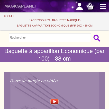
magicaplanet
ACCUEIL
ACCESSOIRES
BAGUETTE MAGIQUE
BAGUETTE À APPARITION ECONOMIQUE (PAR 100) - 38 CM
PROMOS
VENTE FLASH
Baguette à apparition Economique (par
CADEAUX FIDÉLITÉ
100) - 38 cm
ACHAT MALIN
+
POUR DÉBUTER
+
Tours automatiques
PETITS PRIX
Tours de magie en vidéo
Accessoires
+
Close-up
ACCESSOIRES
Médias
Salon/Scène
+
Consommables
PIÈCES/BILLETS
Coffrets
Casse-tête
Aimants
Tango $