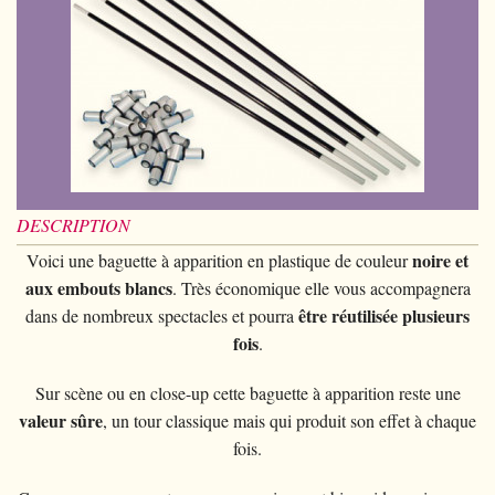
Piècemagie
+
Cartomagie
GAGS
Portefeuilles
Cartes de manipulation
Fournier
Fleurs
Animaux
Piècemagie
+
Eau
Jonglage
COSTUMES
Cartes à l'unité
Noc
Quêteuses
Enfants
Animaux
Electricité
Siffleurs/Couineurs
Enfants
STAGES
Tarot Divination
Phoenix
Anneaux chinois
Grande illusion
Enfants
Explosion
Divers
Adulte
Tally-Ho
Livres magiques
Magie de Scène
Grande illusion
Portrait animé
Lunettes
TCC
Ventriloquie
Ballons
Magie sur scène
Autres
Chapeaux
DESCRIPTION
Theory11
Evasion
Paranormal
noire et
Voici une baguette à apparition en plastique de couleur
Ballons
Accessoires
USPCC
aux embouts blancs
Mobilier de scène
. Très économique elle vous accompagnera
Divers
Paranormal
être réutilisée plusieurs
dans de nombreux spectacles et pourra
Fontaine
Divers
fois
.
Divers
Sur scène ou en close-up cette baguette à apparition reste une
valeur sûre
, un tour classique mais qui produit son effet à chaque
fois.