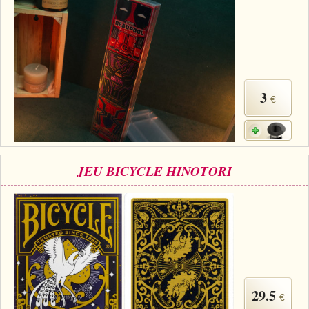
3
€
JEU BICYCLE HINOTORI
29.5
€