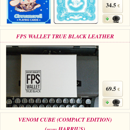
34.5
€
FPS WALLET TRUE BLACK LEATHER
69.5
€
VENOM CUBE (COMPACT EDITION)
(
HARRIUS)
HENRY