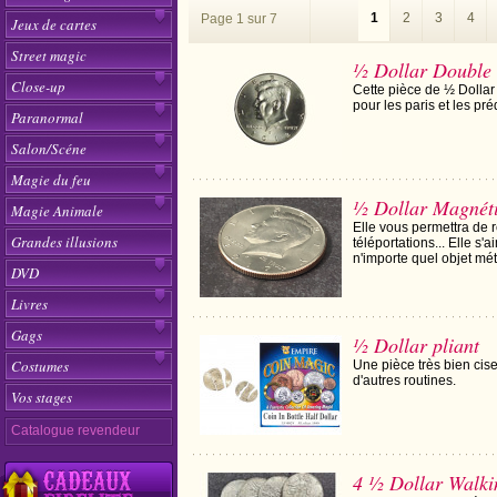
1
2
3
4
Page 1 sur 7
Jeux de cartes
Street magic
½ Dollar Double
Close-up
Cette pièce de ½ Dollar 
pour les paris et les pr
Paranormal
Salon/Scéne
Magie du feu
½ Dollar Magnéti
Magie Animale
Elle vous permettra de r
Grandes illusions
téléportations... Elle s
n'importe quel objet mét
DVD
Livres
Gags
½ Dollar pliant
Costumes
Une pièce très bien cisel
d'autres routines.
Vos stages
Catalogue revendeur
4 ½ Dollar Walki