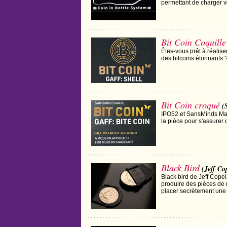
permettant de charger vo
Bit Coin Coquille
Êtes-vous prêt à réalise
des bitcoins étonnants 
Bit Coin croqué
(
IPO52 et SansMinds Magi
la pièce pour s'assurer q
Black Bird
(Jeff Co
Black bird de Jeff Copel
produire des pièces de 
placer secrètement une