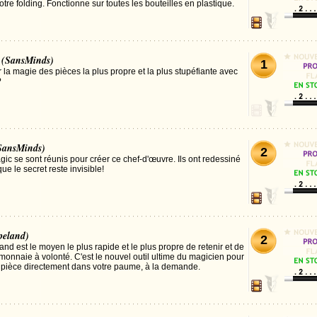
tre folding. Fonctionne sur toutes les bouteilles en plastique.
(SansMinds)
1
r la magie des pièces la plus propre et la plus stupéfiante avec
?
SansMinds)
2
c se sont réunis pour créer ce chef-d'œuvre. Ils ont redessiné
ue le secret reste invisible!
peland)
2
and est le moyen le plus rapide et le plus propre de retenir et de
monnaie à volonté. C'est le nouvel outil ultime du magicien pour
 pièce directement dans votre paume, à la demande.