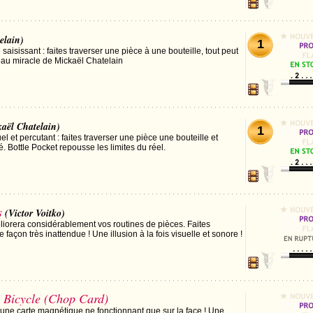
elain)
1
 saisissant : faites traverser une pièce à une bouteille, tout peut
eau miracle de Mickaël Chatelain
aël Chatelain)
1
el et percutant : faites traverser une pièce une bouteille et
é. Bottle Pocket repousse les limites du réel.
s
(Victor Voitko)
liorera considérablement vos routines de pièces. Faites
 façon très inattendue ! Une illusion à la fois visuelle et sonore !
 Bicycle (Chop Card)
fin une carte magnétique ne fonctionnant que sur la face ! Une