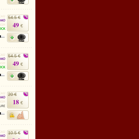
54.5 €
49
€
54.5 €
49
€
20 €
18
€
10.5 €