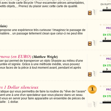
d avec toute carte Bicycle ! Pour escamoter pièces aimantables,
tits objets,... Prenez du plaisir avec cette carte de qualité.
lain)
 propose une expérience très curieuse ! Imaginez le passage de
 matière... un passage tellement clean que celui-ci ne peut être
rnova (en EURO)
(Matthew Wright)
iser qui permet de transpercer un stylo Sharpie au milieu d'une
ntée et signée. Grâce à une méthode inédite, vous pouvez
eux faces de la pièce à tout moment avant, pendant et après
s 1 Dollar silencieux
1
ratique qui vous permettra de faire la routine du "rêve de l’avare"
sent une à une d'un spectateur que vous placez dans un seau.
vous en servir pour faire apparaitre un ensemble de pièces de
ille : 1 dollar.