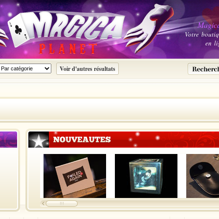
Magica
Votre bouti
en li