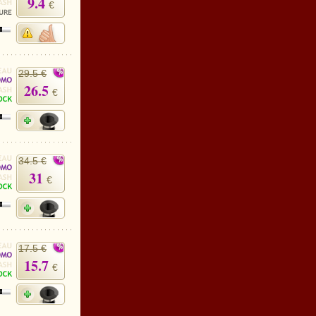
9.4
€
29.5 €
26.5
€
34.5 €
31
€
17.5 €
15.7
€