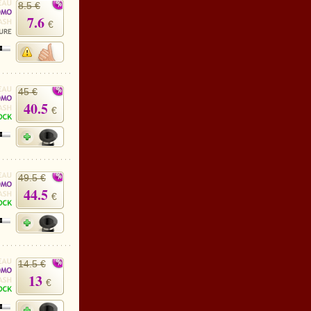
8.5 €
7.6
€
45 €
40.5
€
49.5 €
44.5
€
14.5 €
13
€