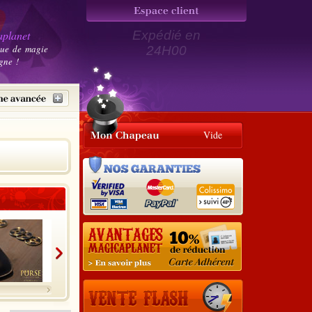
planet
Expédié en
que de magie
24H00
gne !
Vide