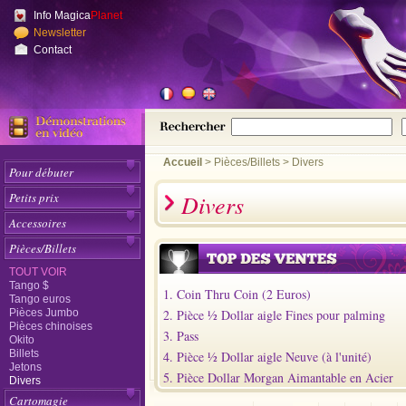
Info Magica
Planet
Newsletter
Contact
Accueil
>
Pièces/Billets
Divers
Pour débuter
Divers
Petits prix
Accessoires
Pièces/Billets
TOUT VOIR
Tango $
1. Coin Thru Coin (2 Euros)
Tango euros
Pièces Jumbo
2. Pièce ½ Dollar aigle Fines pour palming
Pièces chinoises
3. Pass
Okito
Billets
4. Pièce ½ Dollar aigle Neuve (à l'unité)
Jetons
5. Pièce Dollar Morgan Aimantable en Acier
Divers
Cartomagie