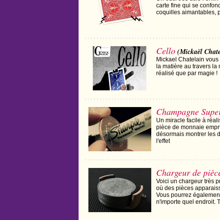
carte fine qui se confon
coquilles aimantables, pe
Cello
(Mickaël Chate
Mickael Chatelain vous
la matière au travers la
réalisé que par magie !
Champagne Supe
Un miracle facile à réal
pièce de monnaie empru
désormais montrer les d
l'effet
Chargeur de pièce
Voici un chargeur très p
où des pièces apparais
Vous pourrez également 
n'importe quel endroit. Ta