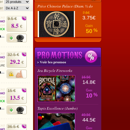
her
Pièce Chinoise Palace (Diam. ½ do
er
7.5€
3.75€
9.5 €
8.5
Gain
€
50
%
32.5 €
29.2
€
Jeu Bicycle Fireworks
16.5€
14.8€
15 €
Gain
10
%
13.5
€
Tapis Excellence (Jumbo)
49.5€
44.5€
36.5 €
Gain