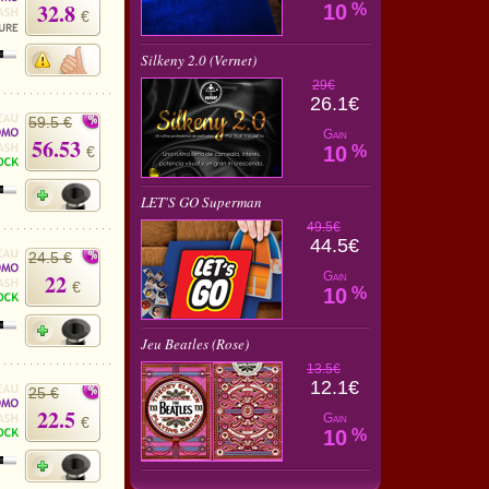
32.8
10
%
€
Silkeny 2.0 (Vernet)
29€
26.1€
59.5 €
Gain
56.53
10
%
€
LET'S GO Superman
49.5€
44.5€
24.5 €
22
Gain
€
10
%
Jeu Beatles (Rose)
13.5€
12.1€
25 €
22.5
Gain
€
10
%