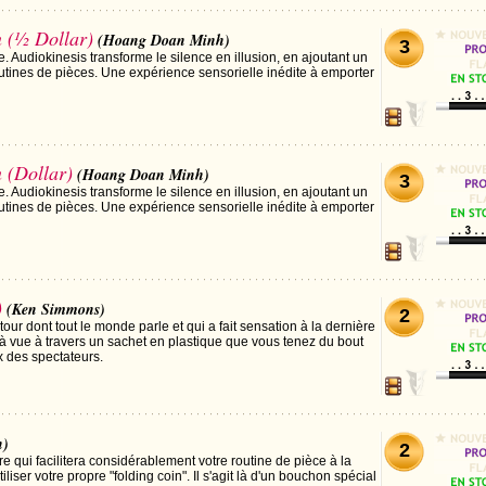
n (½ Dollar)
(Hoang Doan Minh)
3
. Audiokinesis transforme le silence en illusion, en ajoutant un
utines de pièces. Une expérience sensorielle inédite à emporter
 (Dollar)
(Hoang Doan Minh)
3
. Audiokinesis transforme le silence en illusion, en ajoutant un
utines de pièces. Une expérience sensorielle inédite à emporter
)
(Ken Simmons)
2
our dont tout le monde parle et qui a fait sensation à la dernière
 vue à travers un sachet en plastique que vous tenez du bout
x des spectateurs.
n)
2
 qui facilitera considérablement votre routine de pièce à la
iliser votre propre "folding coin". Il s'agit là d'un bouchon spécial