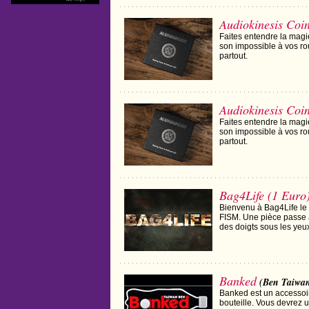
Audiokinesis Coi
Faites entendre la magie
son impossible à vos ro
partout.
Audiokinesis Coin
Faites entendre la magie
son impossible à vos ro
partout.
Bag4Life (1 Euro
Bienvenu à Bag4Life le t
FISM. Une pièce passe à
des doigts sous les yeu
Banked
(Ben Taiwa
Banked est un accessoire
bouteille. Vous devrez ut