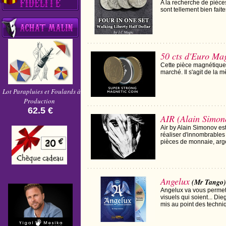
A la recherche de pièce
sont tellement bien fait
50 cts d'Euro Ma
Cette pièce magnétique 
marché. Il s'agit de la 
Lot Parapluies et Foulards à
Production
62.5 €
AIR (Alain Simon
Air by Alain Simonov est
réaliser d'innombrables 
pièces de monnaie, argen
Angelux
(Mr Tango)
Angelux va vous permett
visuels qui soient... Di
mis au point des techniq