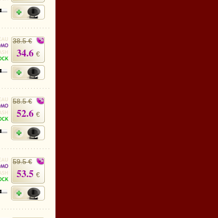
38.5 €
34.6
€
58.5 €
52.6
€
59.5 €
53.5
€