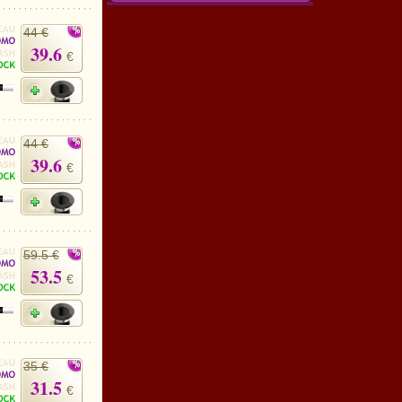
44 €
39.6
€
44 €
39.6
€
59.5 €
53.5
€
35 €
31.5
€