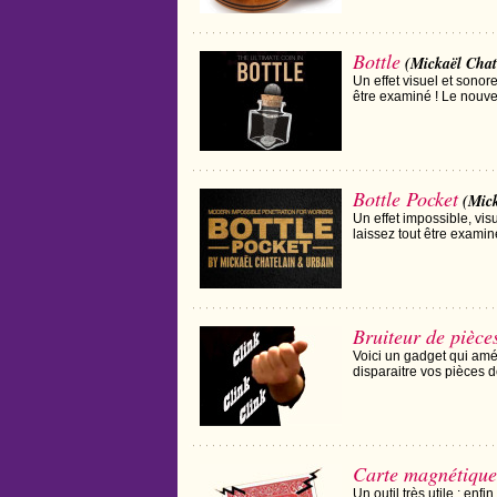
Bottle
(Mickaël Chat
Un effet visuel et sonore
être examiné ! Le nouv
Bottle Pocket
(Mick
Un effet impossible, visu
laissez tout être examin
Bruiteur de pièce
Voici un gadget qui amé
disparaitre vos pièces de
Carte magnétique
Un outil très utile : en