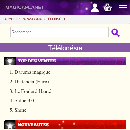
magicaplanet
ACCUEIL
PARANORMAL
TÉLÉKINÉSIE
PROMOS
Télékinésie
VENTE FLASH
CADEAUX FIDÉLITÉ
ACHAT MALIN
1. Daruma magique
2. Distancia (Euro)
+
POUR DÉBUTER
3. Le Foulard Hanté
+
Tours automatiques
PETITS PRIX
4. Shine 3.0
Accessoires
+
Close-up
ACCESSOIRES
5. Shine
Médias
Salon/Scène
+
Consommables
PIÈCES/BILLETS
Coffrets
Casse-tête
Aimants
Tango $