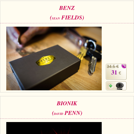
BENZ
(
FIELDS)
SEAN
34.5 €
31
€
BIONIK
(
PENN)
DAVID