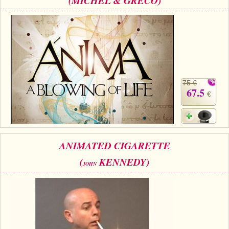
(MICHEL & GRECO)
75 €
67.5
€
ANIMATED CIGARETTE
(
KENNEDY)
JOHN