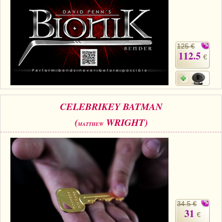
125 €
112.5
€
CELEBRIKEY BATMAN
(
WRIGHT)
MATTHEW
34.5 €
31
€