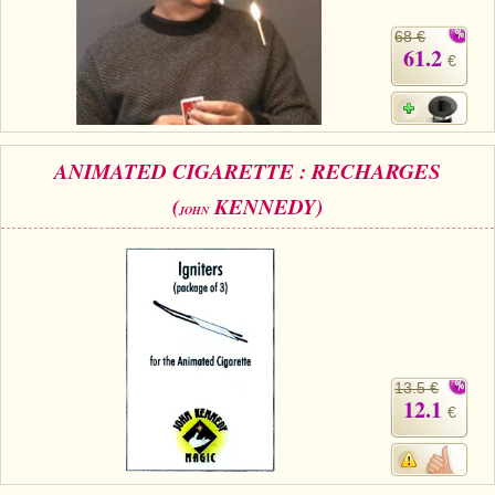
68 €
61.2
€
ANIMATED CIGARETTE : RECHARGES
(
KENNEDY)
JOHN
13.5 €
12.1
€