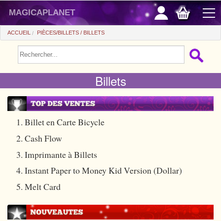
magicaplanet
ACCUEIL
PIÈCES/BILLETS
BILLETS
PROMOS
Billets
VENTE FLASH
CADEAUX FIDÉLITÉ
ACHAT MALIN
1. Billet en Carte Bicycle
2. Cash Flow
+
POUR DÉBUTER
3. Imprimante à Billets
+
Tours automatiques
PETITS PRIX
4. Instant Paper to Money Kid Version (Dollar)
Accessoires
+
Close-up
ACCESSOIRES
5. Melt Card
Médias
Salon/Scène
+
Consommables
PIÈCES/BILLETS
Coffrets
Casse-tête
Aimants
Tango $