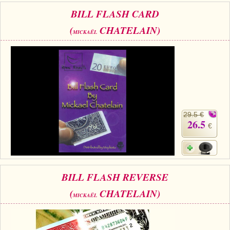
BILL FLASH CARD
(
CHATELAIN)
MICKAËL
29.5 €
26.5
€
BILL FLASH REVERSE
(
CHATELAIN)
MICKAËL