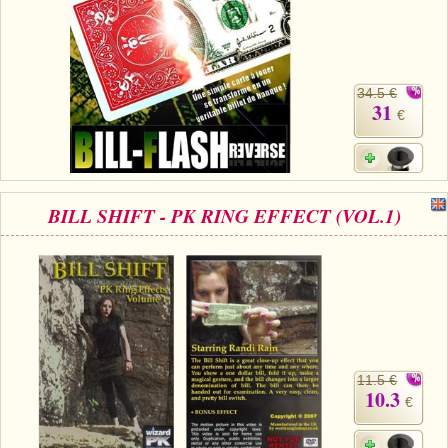
34.5 €
31
€
BILL SHIFT - PK RING EFFECT (VOL.1)
11.5 €
10.3
€