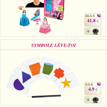
46.5 €
41.8
€
SYMBOLE LÈVE-TOI
5.5 €
4.9
€