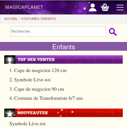
magicaplanet
ACCUEIL
COSTUMES
ENFANTS
PROMOS
Enfants
VENTE FLASH
CADEAUX FIDÉLITÉ
ACHAT MALIN
1. Cape de magicien 120 cm
2. Symbole Lève-toi
+
POUR DÉBUTER
3. Cape de magicien 90 cm
+
Tours automatiques
PETITS PRIX
4. Costume de Transformiste 6/7 ans
Accessoires
+
Close-up
ACCESSOIRES
Médias
Salon/Scène
+
Consommables
PIÈCES/BILLETS
Symbole Lève-toi
Coffrets
Casse-tête
Aimants
Tango $