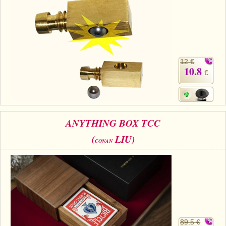
12 €
10.8
€
ANYTHING BOX TCC
(
LIU)
CONAN
89.5 €