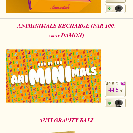
ANIMINIMALS RECHARGE (PAR 100)
(
DAMON)
BILLY
49.5 €
44.5
€
ANTI GRAVITY BALL