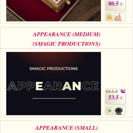
80.5
€
APPEARANCE (MEDIUM)
(SMAGIC PRODUCTIONS)
59.5 €
53.5
€
APPEARANCE (SMALL)