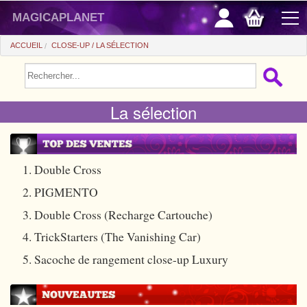
magicaplanet
ACCUEIL
CLOSE-UP
LA SÉLECTION
PROMOS
La sélection
VENTE FLASH
CADEAUX FIDÉLITÉ
ACHAT MALIN
1. Double Cross
2. PIGMENTO
+
POUR DÉBUTER
3. Double Cross (Recharge Cartouche)
+
Tours automatiques
PETITS PRIX
4. TrickStarters (The Vanishing Car)
Accessoires
+
Close-up
ACCESSOIRES
5. Sacoche de rangement close-up Luxury
Médias
Salon/Scène
+
Consommables
PIÈCES/BILLETS
Coffrets
Casse-tête
Aimants
Tango $