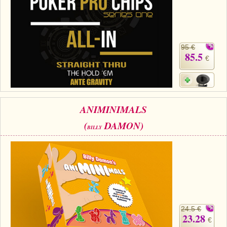
95 €
85.5
€
ANIMINIMALS
(
DAMON)
BILLY
24.5 €
23.28
€