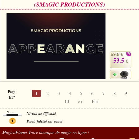
(SMAGIC PRODUCTIONS)
59.5 €
53.5
€
Page
1
2
3
4
5
6
7
8
9
1/17
10
>>
Fin
Niveau de difficulté
Points fidélité sur achat
MagicaPlanet
Votre boutique de magie en ligne !