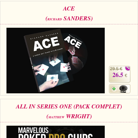
ACE
(
SANDERS)
RICHARD
29.5 €
26.5
€
ALL IN SERIES ONE (PACK COMPLET)
(
WRIGHT)
MATTHEW