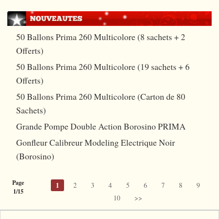
+
CARTOMAGIE
FP
Tango euros
+
Tout voir
JEUX DE CARTES
Fil invisible
50 Ballons Prima 260 Multicolore (8 sachets + 2
Pièces Jumbo
Tours Bicycle
Tout voir
STREET MAGIC
Offerts)
Cartes
Pièces chinoises
Autres tours
Bee
+
CLOSE-UP
50 Ballons Prima 260 Multicolore (19 sachets + 6
Tapis
Okito
Tours petits paquets
Bicycle
Offerts)
+
La sélection
PARANORMAL
Chargeurs
Billets
Jeux à forcer
50 Ballons Prima 260 Multicolore (Carton de 80
Bocopo
Bagues
+
Lévitation
SALON/SCÈNE
Sachets)
Foulards
Jetons
Jeux spéciaux
Cartamundi
Foulards
Télékinésie
+
Cartes
MAGIE DU FEU
Grande Pompe Double Action Borosino PRIMA
Cordes
Divers
Jeux marqués
Copag
Tours de mousse
Mentalisme
Cordes
+
Consommables
Gonfleur Calibreur Modeling Electrique Noir
MAGIE ANIMALE
Baguette magique
Jeux Gaff
Divers
(Borosino)
Gobelets/bonneteau
Foulards
Tours
Tours
GRANDES ILLUSIONS
Ballons
Cartes Jumbo
Edition limitée
Laiton
Mousse
Effets
Accessoires
+
DVD
Page
1
2
3
4
5
6
7
8
9
Mousse
Cartes Mini
Edition numérotée
1/15
Tenyo
Magie des liquides
10
>>
+
Cartomagie
LIVRES
Balles/Charges
Cardistry
Ellusionist
Divers
D'lite