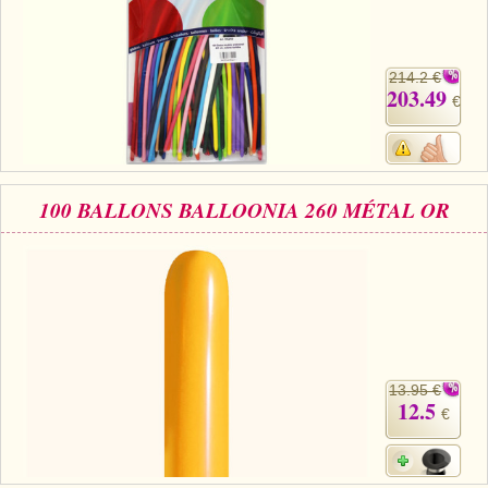
214.2 €
203.49
€
100 BALLONS BALLOONIA 260 MÉTAL OR
13.95 €
12.5
€