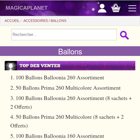
magicaplanet
ACCUEIL
ACCESSOIRES
BALLONS
PROMOS
Ballons
VENTE FLASH
CADEAUX FIDÉLITÉ
ACHAT MALIN
1. 100 Ballons Balloonia 260 Assortiment
2. 50 Ballons Prima 260 Multicolore Assortiment
+
POUR DÉBUTER
3. 100 Ballons Balloonia 260 Assortiment (8 sachets +
+
Tours automatiques
PETITS PRIX
2 Offerts)
Accessoires
+
Close-up
ACCESSOIRES
4. 50 Ballons Prima 260 Multicolore (8 sachets + 2
Offerts)
Médias
Salon/Scène
+
Consommables
PIÈCES/BILLETS
5. 100 Ballons Balloonia 160 Assortiment
Coffrets
Casse-tête
Aimants
Tango $