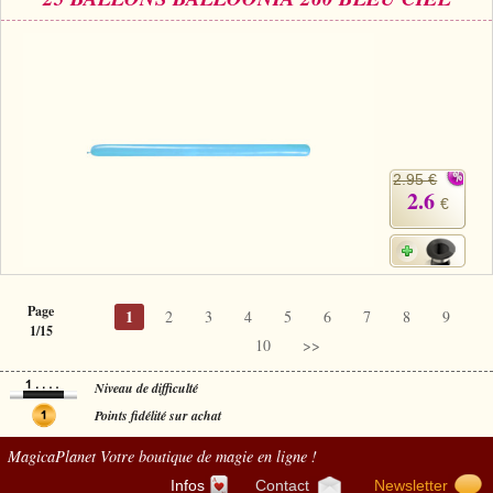
2.95 €
2.6
€
Page
1
2
3
4
5
6
7
8
9
1/15
10
>>
Niveau de difficulté
Points fidélité sur achat
MagicaPlanet
Votre boutique de magie en ligne !
Infos
Contact
Newsletter