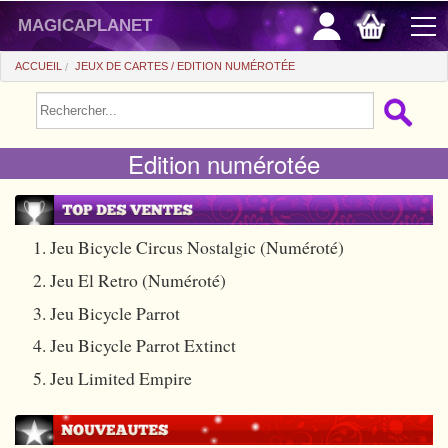
magicaplanet
ACCUEIL
JEUX DE CARTES
EDITION NUMÉROTÉE
PROMOS
Edition numérotée
VENTE FLASH
CADEAUX FIDÉLITÉ
ACHAT MALIN
1. Jeu Bicycle Circus Nostalgic (Numéroté)
2. Jeu El Retro (Numéroté)
+
POUR DÉBUTER
3. Jeu Bicycle Parrot
+
Tours automatiques
PETITS PRIX
4. Jeu Bicycle Parrot Extinct
Accessoires
+
Close-up
ACCESSOIRES
5. Jeu Limited Empire
Médias
Salon/Scène
+
Consommables
PIÈCES/BILLETS
Coffrets
Casse-tête
Aimants
Tango $