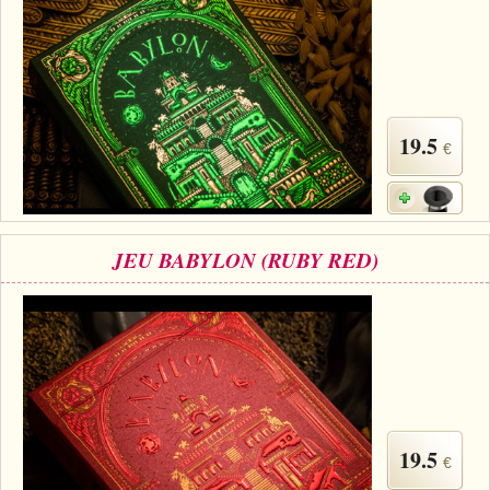
19.5
€
JEU BABYLON (RUBY RED)
19.5
€