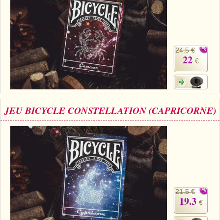
24.5 €
22
€
JEU BICYCLE CONSTELLATION (CAPRICORNE)
21.5 €
19.3
€