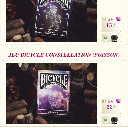
14.5 €
13
€
JEU BICYCLE CONSTELLATION (POISSON)
24.5 €
22
€