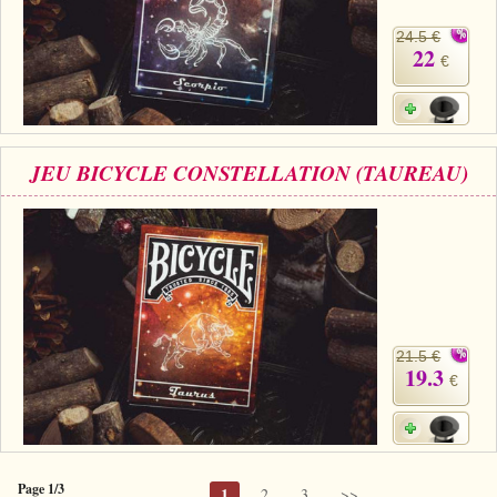
24.5 €
22
€
JEU BICYCLE CONSTELLATION (TAUREAU)
21.5 €
19.3
€
Page 1/3
1
2
3
>>