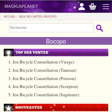
magicaplanet
ACCUEIL
JEUX DE CARTES
BOCOPO
PROMOS
Bocopo
VENTE FLASH
CADEAUX FIDÉLITÉ
ACHAT MALIN
1. Jeu Bicycle Constellation (Vierge)
2. Jeu Bicycle Constellation (Taureau)
+
POUR DÉBUTER
3. Jeu Bicycle Constellation (Poisson)
+
Tours automatiques
PETITS PRIX
4. Jeu Bicycle Constellation (Scorpion)
Accessoires
+
Close-up
ACCESSOIRES
5. Jeu Bicycle Constellation (Sagittaire)
Médias
Salon/Scène
+
Consommables
PIÈCES/BILLETS
Coffrets
Casse-tête
Aimants
Tango $