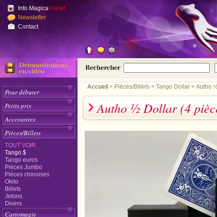
Info Magica
Planet
Newsletter
Contact
Accueil
>
Pièces/Billets
Tango Dollar
Autho ½
Pour débuter
Autho ½ Dollar (4 piè
Petits prix
Accessoires
Pièces/Billets
TOUT VOIR
Tango $
Tango euros
Pièces Jumbo
Pièces chinoises
Okito
Billets
Jetons
Divers
Cartomagie