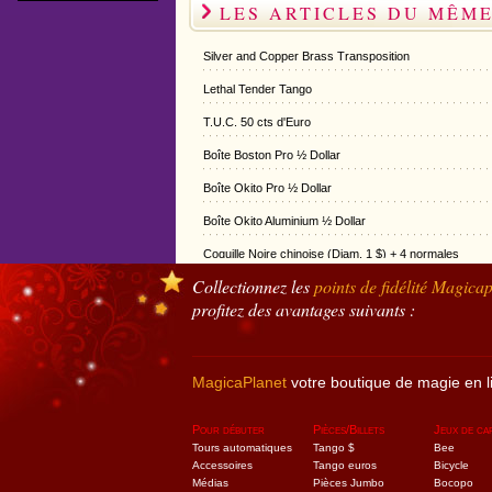
LES ARTICLES DU MÊM
Silver and Copper Brass Transposition
Lethal Tender Tango
T.U.C. 50 cts d'Euro
Boîte Boston Pro ½ Dollar
Boîte Okito Pro ½ Dollar
Boîte Okito Aluminium ½ Dollar
Coquille Noire chinoise (Diam. 1 $) + 4 normales
Collectionnez les
points de fidélité
Magicap
Boîte Okito Pro Avec Fente ½ Dollar
profitez des avantages suivants :
Boîte Okito Pro 1 Dollar
Boîte Boston Aluminium Avec Fente ½ Dollar
MagicaPlanet
votre boutique de magie en l
Boîte Okito Aluminium 1 Dollar
Boîte Boston Pro Avec Fente ½ Dollar
Pour débuter
Pièces/Billets
Jeux de ca
Tours automatiques
Tango $
Bee
Boîte Okito Aluminium Avec Fente 2 Euros
Accessoires
Tango euros
Bicycle
Médias
Pièces Jumbo
Bocopo
Baguette Magique Argentée