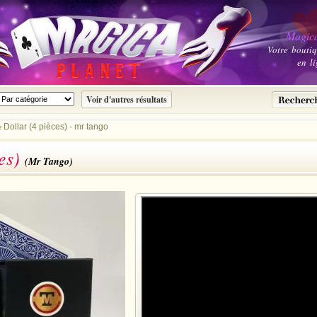
Magica
Votre bouti
en li
 Dollar (4 pièces) - mr tango
ces)
(Mr Tango)