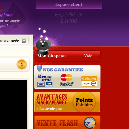
planet
Expédié en
que de magie
24H00
gne !
Vide
2