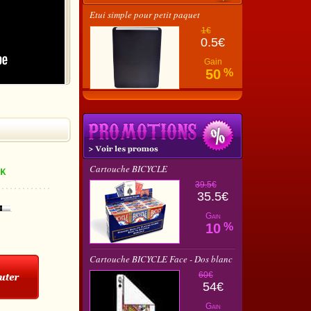
Etui simple pour petit paquet
1€
0.5€
Gain
50
%
Cartouche BICYCLE
39.5€
35.5€
Gain
10
%
Cartouche BICYCLE Face - Dos blanc
60€
54€
Gain