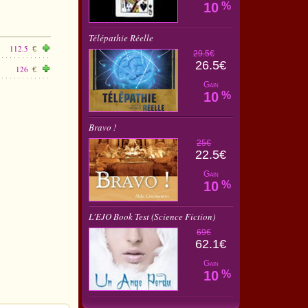
10
%
Télépathie Réelle
112.5
€
29.5€
26.5€
126
€
Gain
10
%
Bravo !
25€
22.5€
Gain
10
%
L'EJO Book Test (Science Fiction)
69€
62.1€
Gain
10
%