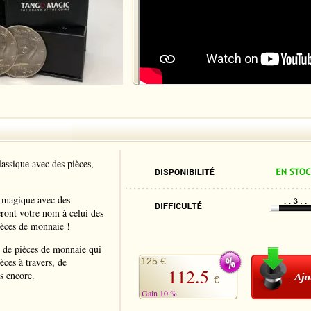
lassique avec des pièces,
e magique avec des
eront votre nom à celui des
ièces de monnaie !
u de pièces de monnaie qui
èces à travers, de
125 €
112.5
s encore.
€
Gain 10 %