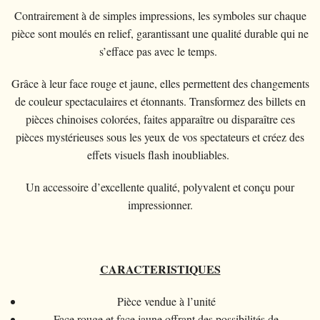
Piècemagie
+
Cartomagie
GAGS
Portefeuilles
Cartes de manipulation
Fournier
Contrairement à de simples impressions, les symboles sur chaque
Fleurs
Animaux
Piècemagie
+
pièce sont moulés en relief, garantissant une qualité durable qui ne
Eau
Jonglage
COSTUMES
Cartes à l'unité
Noc
Quêteuses
s’efface pas avec le temps.
Enfants
Animaux
Electricité
Siffleurs/Couineurs
Enfants
STAGES
Tarot Divination
Phoenix
Anneaux chinois
Grâce à leur face rouge et jaune, elles permettent des changements
Grande illusion
Enfants
Explosion
Divers
Adulte
Tally-Ho
de couleur spectaculaires et étonnants. Transformez des billets en
Livres magiques
Magie de Scène
Grande illusion
Portrait animé
Lunettes
pièces chinoises colorées, faites apparaître ou disparaître ces
TCC
Ventriloquie
pièces mystérieuses sous les yeux de vos spectateurs et créez des
Ballons
Magie sur scène
Autres
Chapeaux
Theory11
effets visuels flash inoubliables.
Evasion
Paranormal
Ballons
Accessoires
USPCC
Mobilier de scène
Un accessoire d’excellente qualité, polyvalent et conçu pour
Divers
Paranormal
impressionner.
Fontaine
Divers
Divers
CARACTERISTIQUES
Pièce vendue à l’unité
Face rouge et face jaune offrant des possibilités de