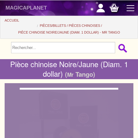
magicaplanet
ACCUEIL
PIÈCES/BILLETS
PIÈCES CHINOISES
PIÈCE CHINOISE NOIRE/JAUNE (DIAM. 1 DOLLAR) - MR TANGO
PROMOS
VENTE FLASH
Pièce chinoise Noire/Jaune (Diam. 1
CADEAUX FIDÉLITÉ
dollar)
(
Tango)
Mr
ACHAT MALIN
+
POUR DÉBUTER
+
Tours automatiques
PETITS PRIX
Accessoires
+
Close-up
ACCESSOIRES
Médias
Salon/Scène
+
Consommables
PIÈCES/BILLETS
Coffrets
Casse-tête
Aimants
Tango $