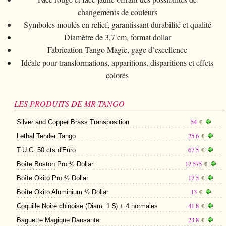
changements de couleurs
Symboles moulés en relief, garantissant durabilité et qualité
Diamètre de 3,7 cm, format dollar
Fabrication Tango Magic, gage d’excellence
Idéale pour transformations, apparitions, disparitions et effets
colorés
LES PRODUITS DE MR TANGO
54
Silver and Copper Brass Transposition
€
25.6
Lethal Tender Tango
€
67.5
T.U.C. 50 cts d'Euro
€
17.575
Boîte Boston Pro ½ Dollar
€
17.5
Boîte Okito Pro ½ Dollar
€
13
Boîte Okito Aluminium ½ Dollar
€
41.8
Coquille Noire chinoise (Diam. 1 $) + 4 normales
€
23.8
Baguette Magique Dansante
€