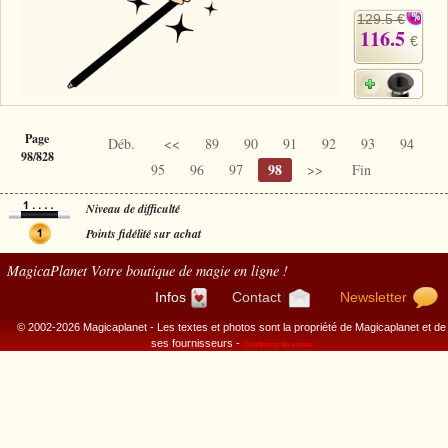
129.5 €
116.5
€
Page
Déb.
<<
89
90
91
92
93
94
98/828
98
95
96
97
>>
Fin
Niveau de difficulté
Points fidélité sur achat
MagicaPlanet
Votre boutique de magie en ligne !
Infos
Contact
Newsletter
© 2002-2026 Magicaplanet - Les textes et photos sont la propriété de Magicaplanet et de
ses fournisseurs -
Conditions de ventes