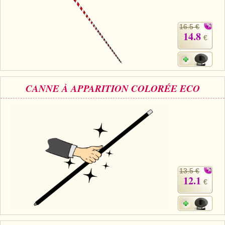
16.5 €
14.8
€
CANNE À APPARITION COLORÉE ECO
13.5 €
12.1
€