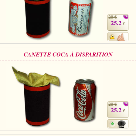
28 €
25.2
€
CANETTE COCA À DISPARITION
28 €
25.2
€