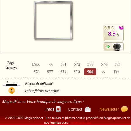
9.5 €
8.5
€
Page
Déb.
<<
571
572
573
574
575
580/828
580
576
577
578
579
>>
Fin
Niveau de difficulté
Points fidélité sur achat
MagicaPlanet
Votre boutique de magie en ligne !
Infos
Contact
Newsletter
© 2002-2026 Magicaplanet - Les textes et photos sont la propriété de Magicaplanet et de
ses fournisseurs -
Conditions de ventes