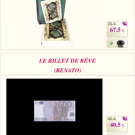
75 €
67.5
€
LE BILLET DE RÊVE
(RENATO)
45 €
40.5
€