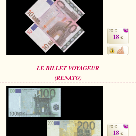
20 €
18
€
LE BILLET VOYAGEUR
(RENATO)
20 €
18
€