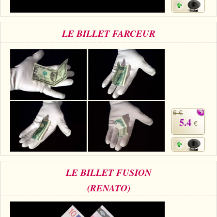
LE BILLET FARCEUR
6 €
5.4
€
LE BILLET FUSION
(RENATO)