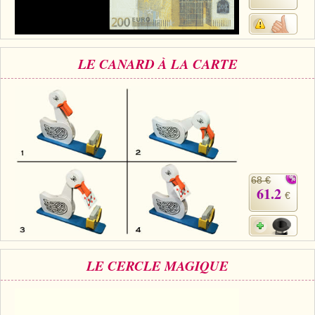
LE CANARD À LA CARTE
68 €
61.2
€
LE CERCLE MAGIQUE