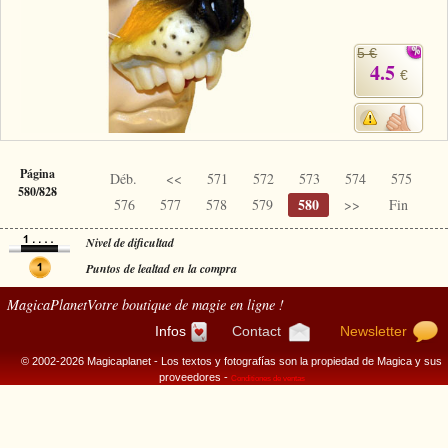
5 €
4.5
€
Página
Déb.
<<
571
572
573
574
575
580/828
580
576
577
578
579
>>
Fin
Nivel de dificultad
Puntos de lealtad en la compra
MagicaPlanet
Votre boutique de magie en ligne !
Infos
Contact
Newsletter
© 2002-2026 Magicaplanet - Los textos y fotografías son la propiedad de Magica y sus
proveedores -
Conditiones de ventas