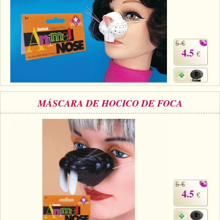
5 €
4.5
€
MÁSCARA DE HOCICO DE FOCA
5 €
4.5
€