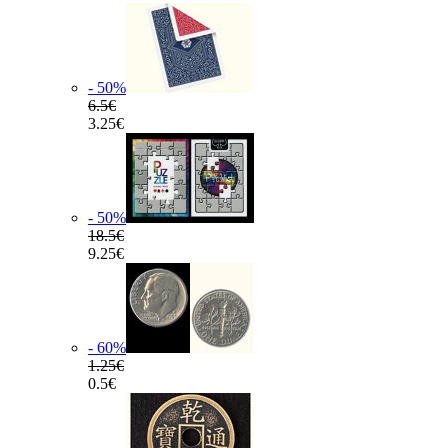
- 50
%
6.5€
3.25€
- 50
%
18.5€
9.25€
- 60
%
1.25€
0.5€