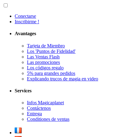
Conectarse
Inscribirme !
Avantages
Tarjeta de Miembro
Los 'Puntos de Fidelidad'
Las Ventas Flash
Las promociones
Los códigos regalo
5% para grandes pedidos
Explicando trucos de magia en video
Services
Infos Magicaplanet
Contáctenos
Entrega
Conditiones de ventas