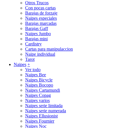
Otros Trucos
Con pocas cartas
Barajas de forzaje
Naipes especiales
Barajas marcadas
Barajas Gaff
Naipes Jumbo
Barajas mini
Cardistry
Cartas para manipulaccion
Naipe individual
Tarot
Naipes
+
Ver todo
Naipes Bee
Naipes Bicycle
Naipes Bocopo
Naipes Cartamundi
Naipes Copag
Naipes varios
Naipes serie limitada
Naipes serie numerada
Naipes Ellusionist
Naipes Fournier
Naipes Noc