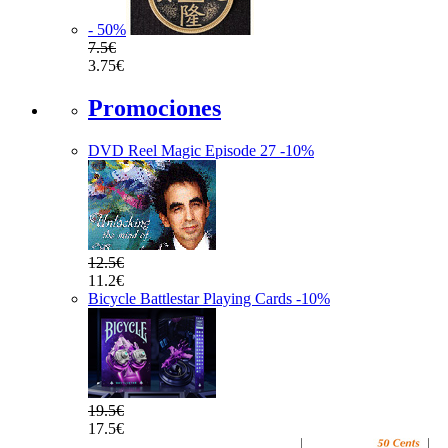
- 50
%
7.5€
3.75€
Promociones
DVD Reel Magic Episode 27
-10
%
12.5€
11.2€
Bicycle Battlestar Playing Cards
-10
%
19.5€
17.5€