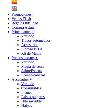
Promociones
Ventas Flash
Regalos fidelidad
Compra Astuta
Principiantes
+
Ver todo
Trucos automaticos
Accesorios
Libros/DVDs
Kit de Magia
Precios baratos
+
Ver todo
Magia de cerca
Salon/Escena
Rompe-cabezas
Accesorios
+
Ver todo
Consumibles
Imanes
Falsos pulgares
Hilo invisible
Naipes