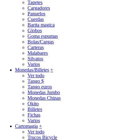
Tapetes
Cargadores
Panuelos
Cuerdas
Barita magica
Globos
Goma espumas
Bolas/Cargas
Carteras
Malabares
Silvatos
Varios
Monedas/Billetes
+
Ver todo
Tango $
Tango euros
Monedas Jumbo
Monedas Chinas
Okito
Billetes
Fichas
Varios
Cartomagia
+
Ver todo
Trucos Bicycle