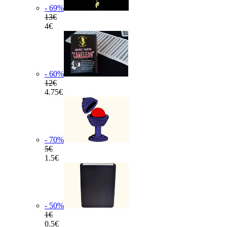
- 69
%
13€
4€
- 60
%
12€
4.75€
- 70
%
5€
1.5€
- 50
%
1€
0.5€