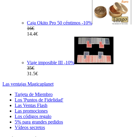
Caja Okito Pro 50 céntimos
-10
%
16€
14.4€
Viaje imposible III
-10
%
35€
31.5€
Las ventajas Magicaplanet
Tarjeta de Miembro
Los 'Puntos de Fidelidad'
Las Ventas Flash
Las promociones
Los códigos regalo
5% para grandes pedidos
Vídeos secretos