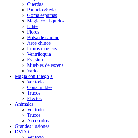
Cuerdas
Panuelos/Sedas
Goma espumas
Magia con liquidos
D'lite
Flores
Bolsa de cambio
Aros chinos
Libros magicos
Ventriloquia
Evasion
Muebles de escena
Varios
Magia con Fuego
+
Ver todo
Consumibles
Trucos
Efectos
Animales
+
Ver todo
Trucos
Accesorios
Grandes ilusiones
DVD
+
Ver todo