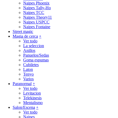
Naipes Phoenix
Naipes Tally-Ho
Naipes TCC
Naipes Theory11
Naipes USPCC
Naipes Fontaine
Street magic
Magia de cerca
+
Ver todo
La seleccion
Anillos
Panuelos/Sedas
Goma espumas
Cubiletes
Laton
Tenyo
Varios
Paranormal
+
Ver todo
Levitacion
Telekinesis
Mentalismo
Salon/Escena
+
Ver todo
Naipes