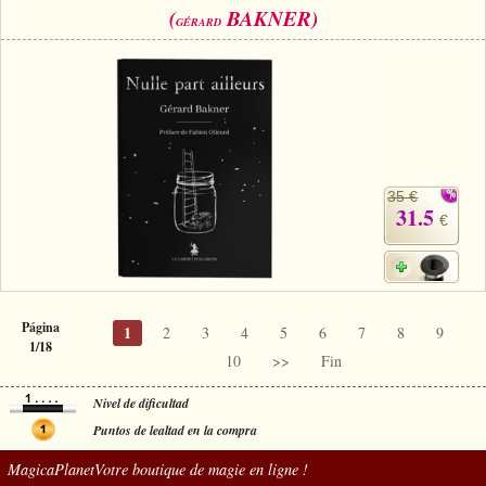
(
BAKNER)
GÉRARD
35 €
31.5
€
Página
1
2
3
4
5
6
7
8
9
1/18
10
>>
Fin
Nivel de dificultad
Puntos de lealtad en la compra
MagicaPlanet
Votre boutique de magie en ligne !