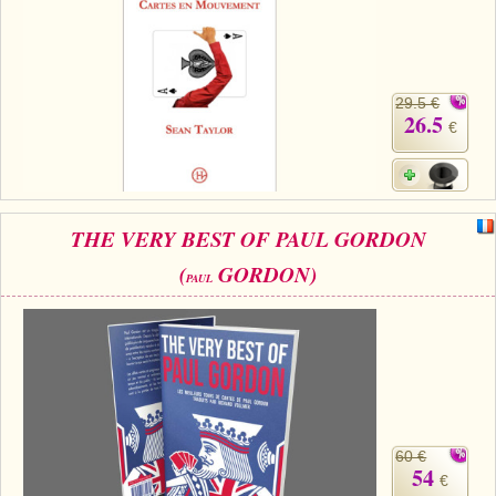
29.5 €
26.5
€
THE VERY BEST OF PAUL GORDON
(
GORDON)
PAUL
60 €
54
€