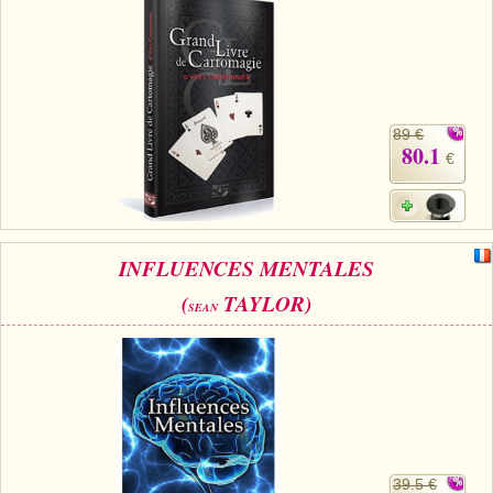
89 €
80.1
€
INFLUENCES MENTALES
(
TAYLOR)
SEAN
39.5 €