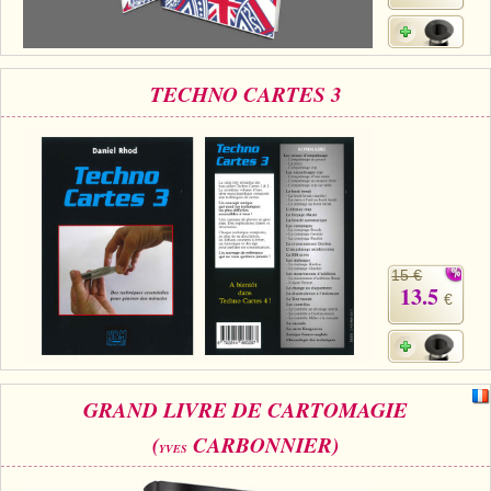
TECHNO CARTES 3
15 €
13.5
€
GRAND LIVRE DE CARTOMAGIE
(
CARBONNIER)
YVES