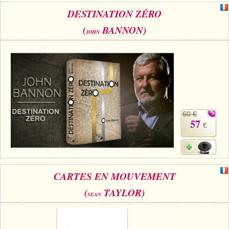
DESTINATION ZÉRO
(
BANNON)
JOHN
60 €
57
€
CARTES EN MOUVEMENT
(
TAYLOR)
SEAN