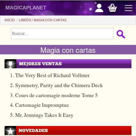
magicaplanet
INICIO
LIBRÓS
MAGIA CON CARTAS
PROMOCIONES
Magia con cartas
VENTAS FLASH
REGALOS FIDELIDAD
COMPRA ASTUTA
1. The Very Best of Richard Vollmer
2. Symmetry, Parity and the Chimera Deck
+
PRINCIPIANTES
3. Cours de cartomagie moderne Tome 5
+
Ver todo
PRECIOS BARATOS
4. Cartomagie Impromptue
Trucos automaticos
+
Ver todo
ACCESORIOS
5. Mr. Jennings Takes It Easy
Accesorios
Magia de cerca
+
Ver todo
MONEDAS/BILLETES
Libros/DVDs
Salon/Escena
Consumibles
Ver todo