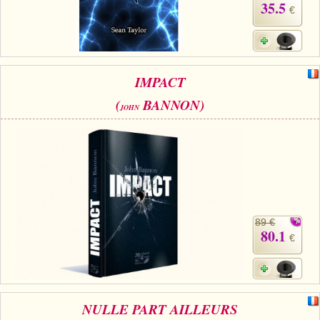
35.5
€
IMPACT
(
BANNON)
JOHN
89 €
80.1
€
NULLE PART AILLEURS