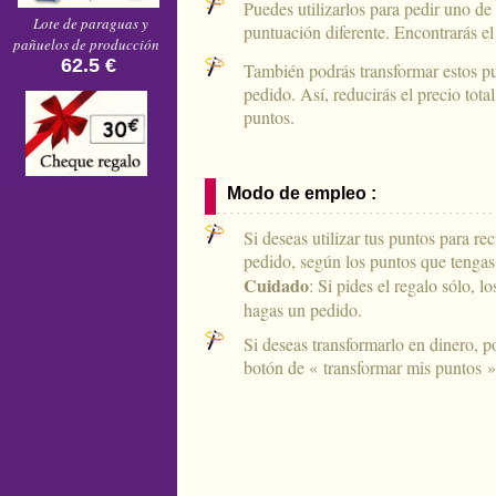
Puedes utilizarlos para pedir uno d
Lote de paraguas y
puntuación diferente. Encontrarás el
pañuelos de producción
62.5 €
También podrás transformar estos pu
pedido. Así, reducirás el precio tot
puntos.
Modo de empleo :
Si deseas utilizar tus puntos para re
pedido, según los puntos que tengas
Cuidado
: Si pides el regalo sólo, 
hagas un pedido.
Si deseas transformarlo en dinero, po
botón de « transformar mis puntos »