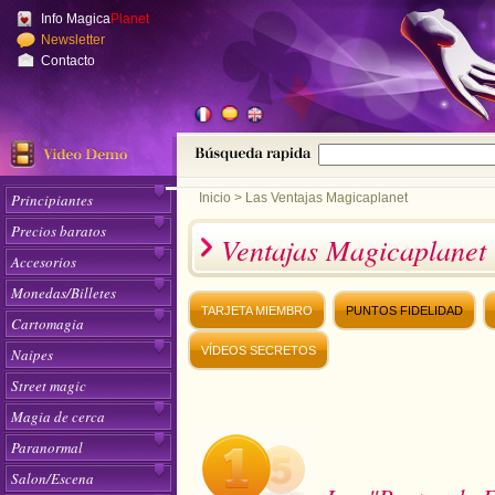
Info Magica
Planet
Newsletter
Contacto
Principiantes
Inicio
>
Las Ventajas Magicaplanet
Precios baratos
Ventajas Magicaplanet
Accesorios
Monedas/Billetes
TARJETA MIEMBRO
PUNTOS FIDELIDAD
Cartomagia
VÍDEOS SECRETOS
Naipes
Street magic
Magia de cerca
Paranormal
Salon/Escena