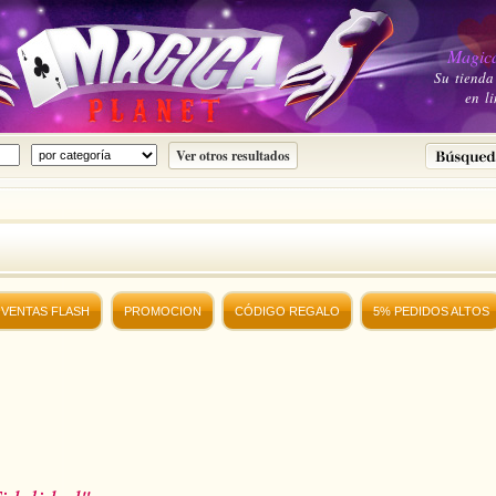
Magica
Su tienda
en li
VENTAS FLASH
PROMOCION
CÓDIGO REGALO
5% PEDIDOS ALTOS