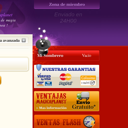
planet
Enviado en
 de magia
24H00
nea !
Vacío