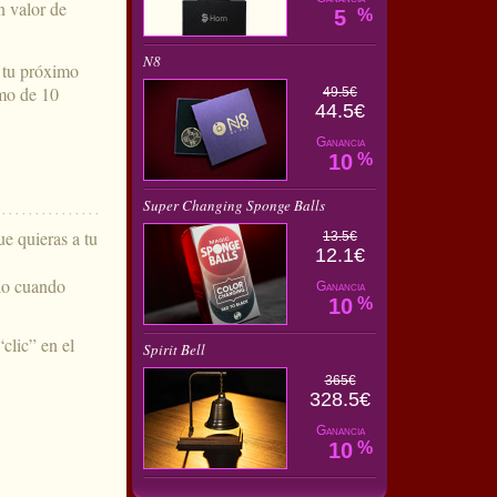
n valor de
5
%
N8
n tu próximo
imo de 10
49.5€
44.5€
Ganancia
10
%
Super Changing Sponge Balls
ue quieras a tu
13.5€
12.1€
alo cuando
Ganancia
10
%
clic” en el
Spirit Bell
365€
328.5€
Ganancia
10
%