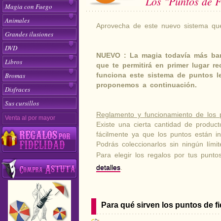
Los "Puntos de F
Magia con Fuego
Animales
Aprovecha de este nuevo sistema que
Grandes ilusiones
DVD
NUEVO : La magia todavía más bar
Libros
que te permitirá en primer lugar r
Bromas
funciona este sistema de puntos l
proponemos a continuación.
Disfraces
Sus cursillos
Reglamento y funcionamiento de los p
Venta al por mayor
Existe una cierta cantidad de produ
fácilmente ya que los puntos están in
Podrás coleccionarlos sin ningún lími
Para elegir los regalos por tus punto
detalles
.
Para qué sirven los puntos de fi