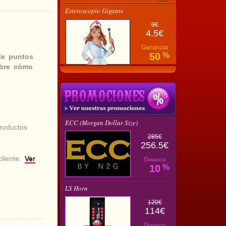
Estetoscopio Gigante
9€
4.5€
Ganancia
50
%
de puntos
ubre cómo
ECC (Morgan Dollar Size)
roductos
285€
256.5€
cliente.
Ver
Ganancia
10
%
LS Horn
120€
114€
Ganancia