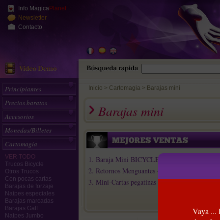
Info Magica
Planet
Newsletter
Contacto
Principiantes
Inicio
>
Cartomagia
Barajas mini
Precios baratos
Barajas mini
Accesorios
Monedas/Billetes
Cartomagia
VER TODO
1. Baraja Mini BICYCLE
Trucos Bicycle
2. Retornos Menguantes - Diminishing Return..
Otros Trucos
Con pocas cartas
3. Mini-Cartas pegatinas (Stickers)
Barajas de forzaje
Naipes especiales
Barajas marcadas
Barajas Gaff
Vaya ...
Naipes Jumbo