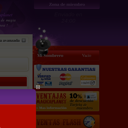
planet
Enviado en
 de magia
24:00
nea !
Vacío