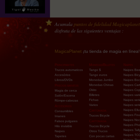
Acumula
puntos de fidelidad
Magicaplanet
disfruta de las siguientes ventajas :
MagicaPlanet
¡tu tienda de magia en línea!
Principiantes
Monedas/Billetes
Naipes
Trucos automaticos
Tango $
Naipes Be
Accesórios
Tango euros
Naipes Bicy
Libros/DVDs
Monedas Jumbo
Naipes Bo
Monedas Chinas
Naipes Car
Precios baratos
Okito
Naipes Co
Magia de cerca
Billetes
Naipes vari
Salón/Escena
Fichas
Naipes seri
Rómpe-cabezas
Varios
Naipes ser
Accesorios
Naipes Ellu
Cartomagia
Consumibles
Naipes Fou
Trucos Bicycle
Imanes
Naipes Noc
Cartomagia
Falsos pulgares
Naipes Pho
Hilo invisible
Trucos Bicycle
Naipes Tall
Naipes
Otros Trucos
Naipes TC
Tapetes
Con pocas cartas
Naipes The