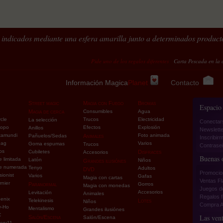
indicados mediante una esfera amarilla junto a determinados product
Pide uno de los regalos diferentes
Carta Pescada en la cuerda = 
Información Magica
Planet
Contacto
Street magic
Magia con Fuego
Bromas
Espacio
e
Magia de cerca
Consumibles
Agua
cle
Trucos
Electricidad
La selección
Conectar
copo
Efectos
Explosión
Anillos
Newslette
tamundi
Foto animada
Pañuelos/Sedas
Animales
Inscribirm
pag
Varios
Goma espumas
Trucos
Contraseñ
os
Cubiletes
Disfraces
Accesorios
Buenas o
e limitada
Latón
Niños
Grandes ilusiónes
ie numerada
Tenyo
Adultos
DVD
Promocio
sionist
Varios
Gafas
Magia con cartas
Ventas F
rnier
Paranormal
Gorros
Magia con monedas
Juegos d
Accesorios
Levitación
Animales
Regalos f
enix
Telekinesis
Lotes
Niños
Compra A
y-Ho
Mentalismo
Grandes ilusiónes
C
Las vent
Salón/Escena
Salón/Escena
ory11