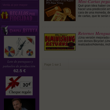
Mini-Cartas pegat
Venta al por mayor
Qué gran idea haber cre
hacer una predicción en t
cara de una moneda, de
de cartas, que te serán 
Retornos Menguan
¡Una versión mejorada 
con dorsos Bicycle! ¡U
realizados!Además, incl
Lote de paraguas y
Page 1 sur 1
pañuelos de producción
62.5 €