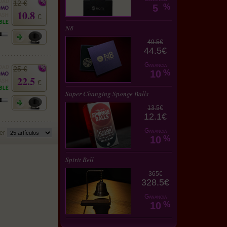
12 €
5
%
10.8
€
N8
49.5€
44.5€
Ganancia
25 €
10
%
22.5
€
Super Changing Sponge Balls
13.5€
12.1€
Ganancia
er
10
%
Spirit Bell
365€
328.5€
Ganancia
10
%