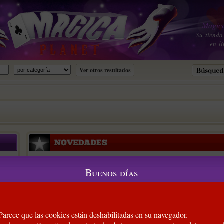
Magica
Su tienda
en li
Buenos días
.
 Parece que las cookies están deshabilitadas en su navegador.