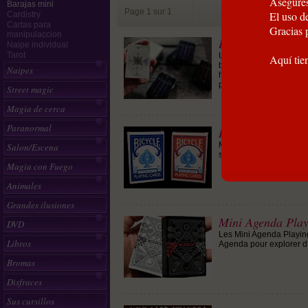
Asegúres
Barajas mini
Page 1 sur 1
El uso de
Cardistry
Cartas para
Gracias 
manipulaccion
Baraja ARTIFICE
Naipe individual
Tarot
Una baraja muy práctica 
Aquí tie
baraja de cartas minúsc
Naipes
ha sido creada desde el
psicología de misma pala
Street magic
Magia de cerca
Paranormal
Baraja Mini BI
Muy práctico para inici
Salon/Escena
se utiliza también en n
Magia con Fuego
Animales
Grandes ilusiones
Mini Agenda Play
DVD
Les Mini Agenda Playing
Libros
Agenda pour explorer d
Bromas
Disfraces
Sus cursillos