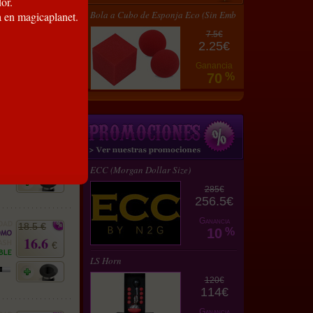
or.
er
Bola a Cubo de Esponja Eco (Sin Emb
a en magicaplanet.
en
7.5€
12 €
2.25€
10.8
€
Ganancia
70
%
4.8 €
4.3
€
ECC (Morgan Dollar Size)
285€
256.5€
Ganancia
18.5 €
10
%
16.6
€
LS Horn
120€
114€
Ganancia