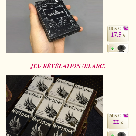
19.5 €
17.5
€
JEU RÉVÉLATION (BLANC)
24.5 €
22
€