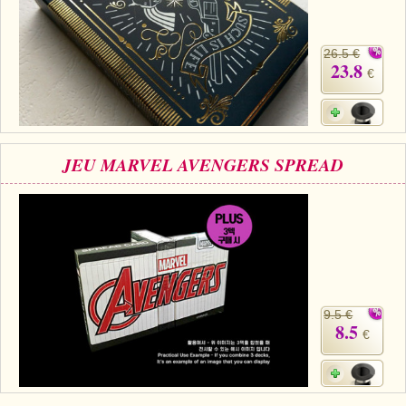
26.5 €
23.8
€
JEU MARVEL AVENGERS SPREAD
9.5 €
8.5
€