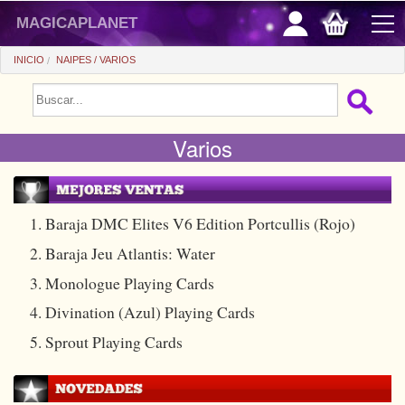
magicaplanet
INICIO
NAIPES
VARIOS
PROMOCIONES
Varios
VENTAS FLASH
REGALOS FIDELIDAD
COMPRA ASTUTA
1. Baraja DMC Elites V6 Edition Portcullis (Rojo)
2. Baraja Jeu Atlantis: Water
+
PRINCIPIANTES
3. Monologue Playing Cards
+
Ver todo
PRECIOS BARATOS
4. Divination (Azul) Playing Cards
Trucos automaticos
+
Ver todo
ACCESORIOS
5. Sprout Playing Cards
Accesorios
Magia de cerca
+
Ver todo
MONEDAS/BILLETES
Libros/DVDs
Salon/Escena
Consumibles
Ver todo