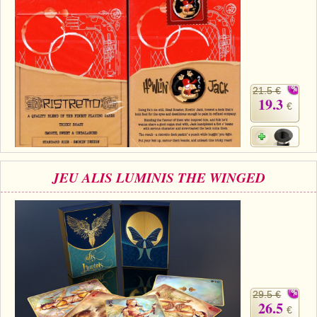
21.5 €
19.3
€
JEU ALIS LUMINIS THE WINGED
29.5 €
26.5
€