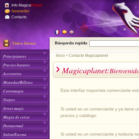
Info Magica
Planet
Newsletter
Contacto
Principiantes
Inicio
>
Contacte Magicaplanet
Precios baratos
Magicaplanet:
Bienvenido
Accesorios
Monedas/Billetes
Esta interfaz mayorista comerciante est
Cartomagia
Naipes
Street magic
Si usted es un comerciante y ya tiene
precios y catálogo.
Magia de cerca
Paranormal
Salon/Escena
Si usted es un comerciante y todavía n