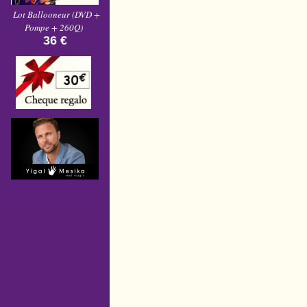
Lot Ballooneur (DVD +
Pompe + 260Q)
36 €