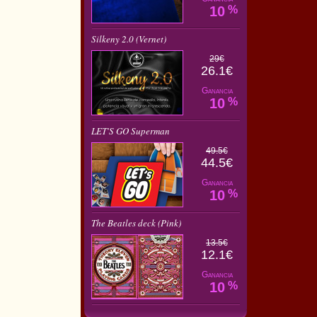
10
%
Silkeny 2.0 (Vernet)
29€
26.1€
Ganancia
10
%
LET'S GO Superman
49.5€
44.5€
Ganancia
10
%
The Beatles deck (Pink)
13.5€
12.1€
Ganancia
10
%