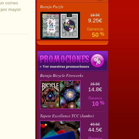
 un correo
Baraja Puzzle
l por mayor.
18.5€
9.25€
Ganancia
50
%
Baraja Bicycle Fireworks
16.5€
14.8€
Ganancia
10
%
Tapete Excellence TCC (Jumbo)
49.5€
44.5€
Ganancia