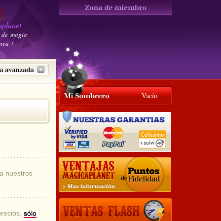
planet
 de magia
nea !
Vacío
a nuestros
precios,
sólo