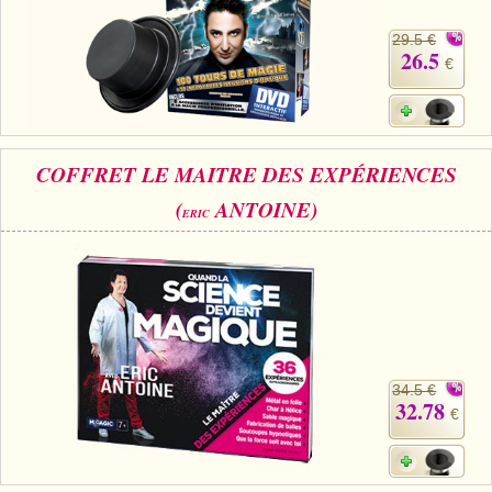
29.5 €
26.5
€
COFFRET LE MAITRE DES EXPÉRIENCES
(
ANTOINE)
ERIC
34.5 €
32.78
€