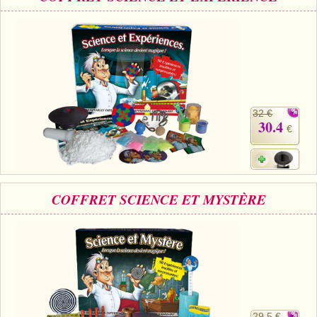
32 €
30.4
€
COFFRET SCIENCE ET MYSTÈRE
29.5 €