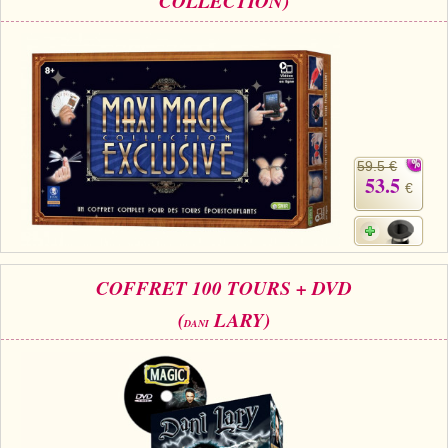
COLLECTION)
59.5 €
53.5
€
COFFRET 100 TOURS + DVD
(
LARY)
DANI