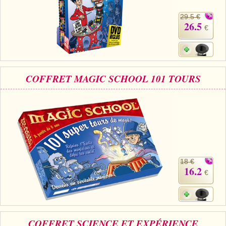
29.5 €
26.5
€
COFFRET MAGIC SCHOOL 101 TOURS
18 €
16.2
€
COFFRET SCIENCE ET EXPÉRIENCE