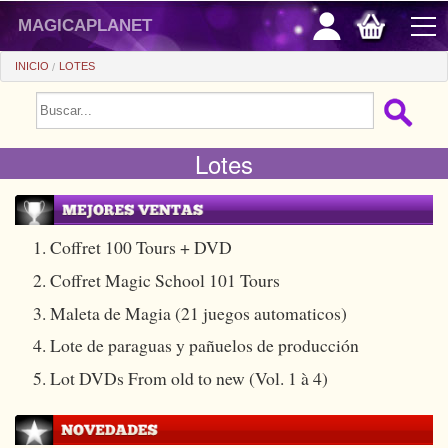
magicaplanet
INICIO
LOTES
PROMOCIONES
Lotes
VENTAS FLASH
REGALOS FIDELIDAD
COMPRA ASTUTA
1. Coffret 100 Tours + DVD
2. Coffret Magic School 101 Tours
+
PRINCIPIANTES
3. Maleta de Magia (21 juegos automaticos)
+
Ver todo
PRECIOS BARATOS
4. Lote de paraguas y pañuelos de producción
Trucos automaticos
+
Ver todo
ACCESORIOS
5. Lot DVDs From old to new (Vol. 1 à 4)
Accesorios
Magia de cerca
+
Ver todo
MONEDAS/BILLETES
Libros/DVDs
Salon/Escena
Consumibles
Ver todo