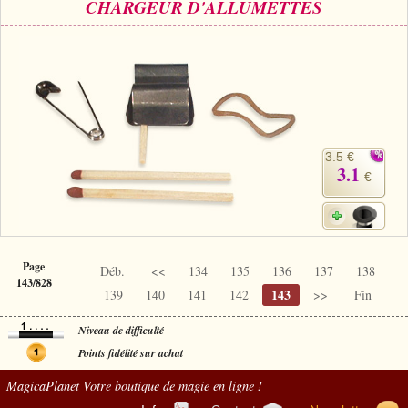
CHARGEUR D'ALLUMETTES
3.5 €
3.1
€
Page
Déb.
<<
134
135
136
137
138
143/828
143
139
140
141
142
>>
Fin
Niveau de difficulté
Points fidélité sur achat
MagicaPlanet
Votre boutique de magie en ligne !