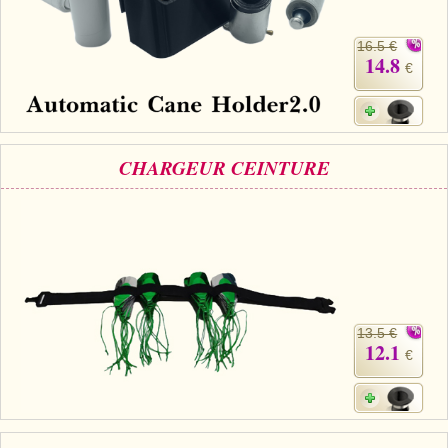
16.5 €
14.8
€
CHARGEUR CEINTURE
13.5 €
12.1
€