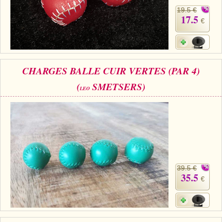
19.5 €
17.5
€
CHARGES BALLE CUIR VERTES (PAR 4)
(
SMETSERS)
LEO
39.5 €
35.5
€