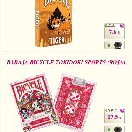
8.5 €
7.6
€
BARAJA BICYCLE TOKIDOKI SPORTS (ROJA)
19.5 €
17.5
€