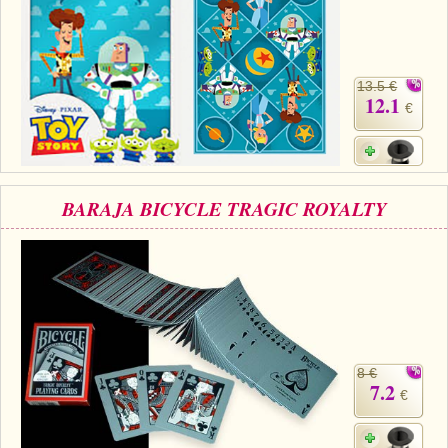
13.5 €
12.1
€
BARAJA BICYCLE TRAGIC ROYALTY
8 €
7.2
€