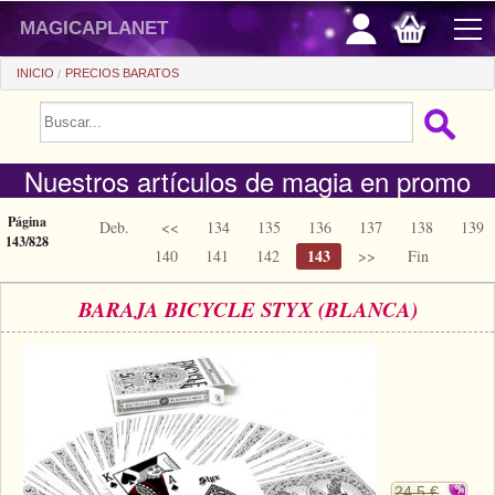
magicaplanet
INICIO
PRECIOS BARATOS
PROMOCIONES
Nuestros artículos de magia en promo
VENTAS FLASH
REGALOS FIDELIDAD
Página
Deb.
<<
134
135
136
137
138
139
143/828
143
140
141
142
>>
Fin
COMPRA ASTUTA
BARAJA BICYCLE STYX (BLANCA)
+
PRINCIPIANTES
+
Ver todo
PRECIOS BARATOS
Trucos automaticos
+
Ver todo
ACCESORIOS
Accesorios
Magia de cerca
+
Ver todo
MONEDAS/BILLETES
Libros/DVDs
Salon/Escena
Consumibles
24.5 €
Ver todo