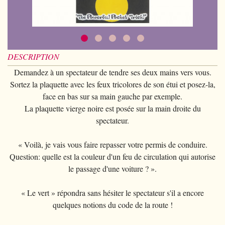
Piècemagie
+
Cartomagie
GAGS
Portefeuilles
Cartes de manipulation
Fournier
Fleurs
Animaux
Piècemagie
+
Eau
Jonglage
COSTUMES
Cartes à l'unité
Noc
Quêteuses
Enfants
Animaux
Electricité
Siffleurs/Couineurs
Enfants
STAGES
Tarot Divination
Phoenix
Anneaux chinois
DESCRIPTION
Grande illusion
Enfants
Explosion
Divers
Adulte
Tally-Ho
Demandez à un spectateur de tendre ses deux mains vers vous.
Livres magiques
Magie de Scène
Grande illusion
Portrait animé
Lunettes
Sortez la plaquette avec les feux tricolores de son étui et posez-la,
TCC
Ventriloquie
face en bas sur sa main gauche par exemple.
Ballons
Magie sur scène
Autres
Chapeaux
Theory11
La plaquette vierge noire est posée sur la main droite du
Evasion
Paranormal
Ballons
spectateur.
Accessoires
USPCC
Mobilier de scène
Divers
Paranormal
Fontaine
« Voilà, je vais vous faire repasser votre permis de conduire.
Divers
Question: quelle est la couleur d'un feu de circulation qui autorise
Divers
le passage d'une voiture ? ».
« Le vert » répondra sans hésiter le spectateur s'il a encore
quelques notions du code de la route !