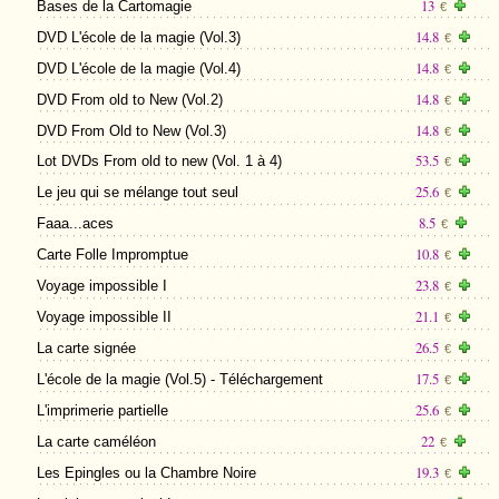
13
Bases de la Cartomagie
€
14.8
DVD L'école de la magie (Vol.3)
€
14.8
DVD L'école de la magie (Vol.4)
€
14.8
DVD From old to New (Vol.2)
€
14.8
DVD From Old to New (Vol.3)
€
53.5
Lot DVDs From old to new (Vol. 1 à 4)
€
25.6
Le jeu qui se mélange tout seul
€
8.5
Faaa...aces
€
10.8
Carte Folle Impromptue
€
23.8
Voyage impossible I
€
21.1
Voyage impossible II
€
26.5
La carte signée
€
17.5
L'école de la magie (Vol.5) - Téléchargement
€
25.6
L'imprimerie partielle
€
22
La carte caméléon
€
19.3
Les Epingles ou la Chambre Noire
€