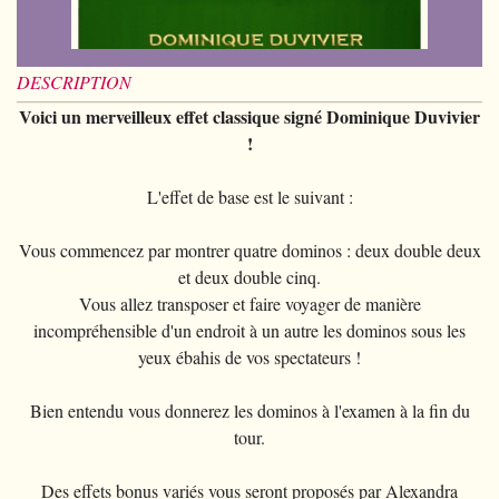
Piècemagie
+
Cartomagie
GAGS
Portefeuilles
Cartes de manipulation
Fournier
Fleurs
Animaux
Piècemagie
+
Eau
Jonglage
COSTUMES
Cartes à l'unité
Noc
Quêteuses
DESCRIPTION
Enfants
Animaux
Electricité
Siffleurs/Couineurs
Enfants
STAGES
Tarot Divination
Phoenix
Voici un merveilleux effet classique signé Dominique Duvivier
Anneaux chinois
Grande illusion
Enfants
Explosion
Divers
Adulte
!
Tally-Ho
Livres magiques
Magie de Scène
Grande illusion
Portrait animé
Lunettes
TCC
L'effet de base est le suivant :
Ventriloquie
Ballons
Magie sur scène
Autres
Chapeaux
Theory11
Evasion
Vous commencez par montrer quatre dominos : deux double deux
Paranormal
Ballons
Accessoires
USPCC
et deux double cinq.
Mobilier de scène
Divers
Vous allez transposer et faire voyager de manière
Paranormal
Fontaine
incompréhensible d'un endroit à un autre les dominos sous les
Divers
Divers
yeux ébahis de vos spectateurs !
Bien entendu vous donnerez les dominos à l'examen à la fin du
tour.
Des effets bonus variés vous seront proposés par Alexandra