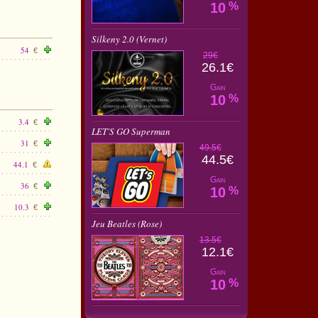
10
%
Silkeny 2.0 (Vernet)
54
€
29€
26.1€
Gain
10
%
3.4
€
LET'S GO Superman
31
€
49.5€
44.5€
44.1
€
Gain
36
€
10
%
10.3
€
Jeu Beatles (Rose)
13.5€
12.1€
Gain
10
%