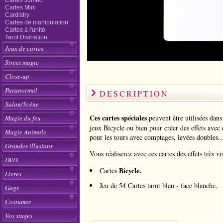
Cartes Jumbo
Cartes Mini
Cardistry
Cartes de manipulation
Cartes à l'unité
Tarot Divination
Jeux de cartes
Street magic
Close-up
Paranormal
DESCRIPTION
Salon/Scéne
Ces cartes spéciales
peuvent être utilisées dans
Magie du feu
jeux Bicycle ou bien pour créer des effets avec 
Magie Animale
pour les tours avec comptages, levées doubles..
Grandes illusions
Vous réaliserez avec ces cartes des effets très vi
DVD
Bicycle.
Cartes
Livres
Jeu de 54 Cartes tarot bleu - face blanche.
Gags
Costumes
Vos stages