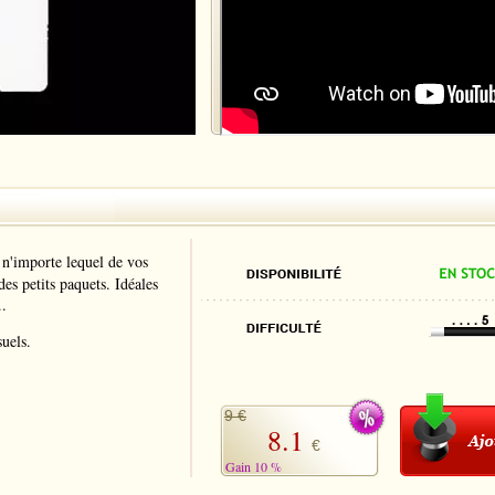
 n'importe lequel de vos
des petits paquets. Idéales
..
suels.
9 €
8.1
€
Gain 10 %