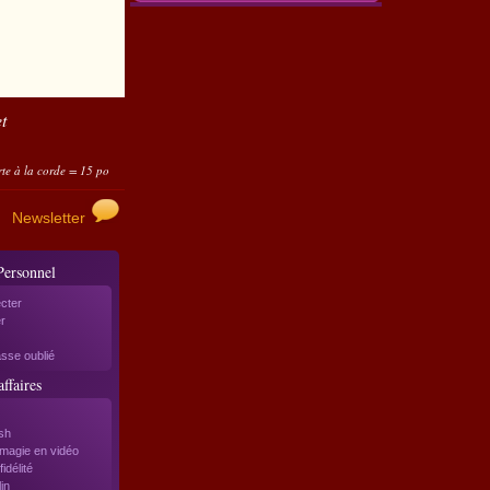
t
orde = 15 points ; Cartes folles automatiques = 10 points...
Utilisez-les sous forme d'avoir
Newsletter
Personnel
cter
r
sse oublié
ffaires
sh
magie en vidéo
idélité