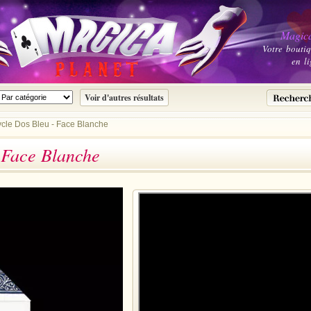
Magica
Votre bouti
en li
ycle Dos Bleu - Face Blanche
 Face Blanche