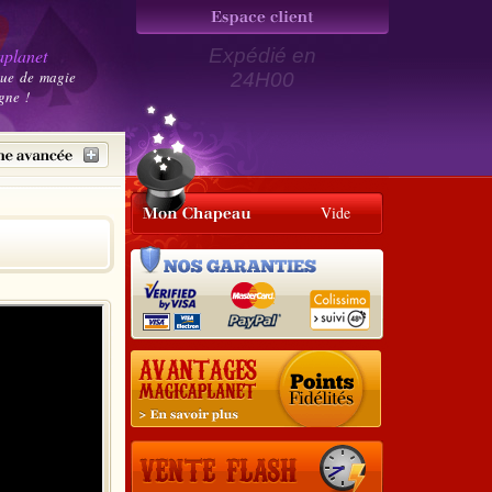
planet
Expédié en
que de magie
24H00
gne !
Vide