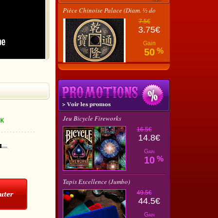
Pièce Chinoise Palace (Diam. ½ do
7.5€
3.75€
Gain
50
%
Jeu Bicycle Fireworks
16.5€
14.8€
Gain
10
%
Tapis Excellence (Jumbo)
49.5€
44.5€
Gain