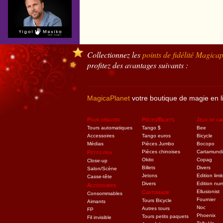
Collectionnez les
points de fidélité
Magicap
profitez des avantages suivants :
MagicaPlanet
votre boutique de magie en l
Pour débuter
Pièces/Billets
Jeux de ca
Tours automatiques
Tango $
Bee
Accessoires
Tango euros
Bicycle
Médias
Pièces Jumbo
Bocopo
Pièces chinoises
Cartamundi
Petits prix
Okito
Copag
Close-up
Billets
Divers
Salon/Scène
Jetons
Edition limi
Casse-tête
Divers
Edition nu
Accessoires
Ellusionist
Cartomagie
Consommables
Fournier
Tours Bicycle
Aimants
Noc
Autres tours
FP
Phoenix
Tours petits paquets
Fil invisible