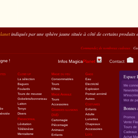
lanet
indiqués par une sphère jaune située à côté de certains produits e
Commandez de nombreux cadeaux
Carte à la c
igne !
Infos Magica
Planet
Contact
rtes
Close-up
Magie du feu
Gags
Espace 
La sélection
Consommables
Eau
Bagues
Tours
Electricité
Me conne
Foulards
Effets
Explosion
Newslette
Tours de mousse
Portrait annimé
Magie Animale
M'inscrire
Gobelets/bonneteau
Autres
Tours
Mot de pa
Laiton
Costumes
Accessoires
Bonnes a
tée
Tenyo
Enfants
Grandes illusions
mérotée
Divers
Adulte
DVD
Promos
Paranormal
Lunettes
Cartomagie
Vente Fla
Lévitation
Chapeaux
Piècemagie
Tours de 
Télékinésie
Accessoires
Animaux
Cadeaux f
Mentalisme
Lots
Enfants