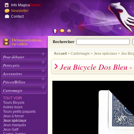
Info Magica
Planet
Newsletter
Contact
Accueil
>
Cartomagie
Jeux spéciaux
Jeu Bic
Pour débuter
Jeu Bicycle Dos Bleu -
Petits prix
Accessoires
Pièces/Billets
Cartomagie
TOUT VOIR
Tours Bicycle
Autres tours
Tours petits paquets
Jeux à forcer
Jeux spéciaux
Jeux marqués
Jeux Gaff