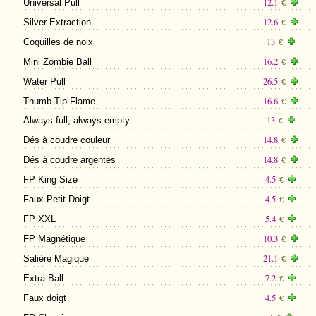
12.1
Universal Pull
€
12.6
Silver Extraction
€
13
Coquilles de noix
€
16.2
Mini Zombie Ball
€
26.5
Water Pull
€
16.6
Thumb Tip Flame
€
13
Always full, always empty
€
14.8
Dés à coudre couleur
€
14.8
Dés à coudre argentés
€
4.5
FP King Size
€
4.5
Faux Petit Doigt
€
5.4
FP XXL
€
10.3
FP Magnétique
€
21.1
Salière Magique
€
7.2
Extra Ball
€
4.5
Faux doigt
€