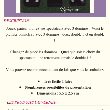
Piècemagie
+
Cartomagie
GAGS
Portefeuilles
Cartes de manipulation
Fournier
Fleurs
Animaux
Piècemagie
+
Eau
Jonglage
COSTUMES
Cartes à l'unité
Noc
Quêteuses
Enfants
Animaux
DESCRIPTION
Electricité
Siffleurs/Couineurs
Enfants
STAGES
Tarot Divination
Phoenix
Anneaux chinois
Jouez, pariez, bluffez vos spectateurs avec 3 dominos ! Voici le
Grande illusion
Enfants
Explosion
Divers
Adulte
Tally-Ho
premier bonneteau avec 3 dominos : deux double 5 et un double
Livres magiques
Magie de Scène
Grande illusion
Portrait animé
1.
Lunettes
TCC
Ventriloquie
Ballons
Magie sur scène
Autres
Chapeaux
Theory11
Changez de place les dominos... Quel que soit le choix du
Evasion
Paranormal
spectateur, il ne retrouvera jamais le double 1 !
Ballons
Accessoires
USPCC
Mobilier de scène
Divers
Paranormal
Vous pouvez recommencer autant de fois que vous le souhaitez.
Fontaine
Divers
Divers
Très facile à faire
Nombreuses possibilités de présentation
Dimensions : 5.5 x 2.5 cm
LES PRODUITS DE VERNET