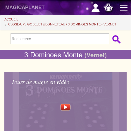
magicaplanet
ACCUEIL
CLOSE-UP
GOBELETS/BONNETEAU
3 DOMINOES MONTE - VERNET
PROMOS
VENTE FLASH
3 Dominoes Monte
(Vernet)
CADEAUX FIDÉLITÉ
ACHAT MALIN
Tours de magie en vidéo
+
POUR DÉBUTER
+
Tours automatiques
PETITS PRIX
Accessoires
+
Close-up
ACCESSOIRES
Médias
Salon/Scène
+
Consommables
PIÈCES/BILLETS
Coffrets
Casse-tête
Aimants
Tango $