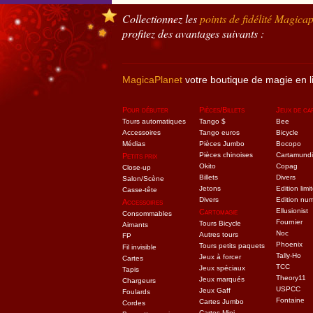
Collectionnez les
points de fidélité
Magicap
profitez des avantages suivants :
MagicaPlanet
votre boutique de magie en l
Pour débuter
Pièces/Billets
Jeux de ca
Tours automatiques
Tango $
Bee
Accessoires
Tango euros
Bicycle
Médias
Pièces Jumbo
Bocopo
Pièces chinoises
Cartamundi
Petits prix
Okito
Copag
Close-up
Billets
Divers
Salon/Scène
Jetons
Edition limi
Casse-tête
Divers
Edition nu
Accessoires
Ellusionist
Cartomagie
Consommables
Fournier
Tours Bicycle
Aimants
Noc
Autres tours
FP
Phoenix
Tours petits paquets
Fil invisible
Tally-Ho
Jeux à forcer
Cartes
TCC
Jeux spéciaux
Tapis
Theory11
Jeux marqués
Chargeurs
USPCC
Jeux Gaff
Foulards
Fontaine
Cartes Jumbo
Cordes
Cartes Mini