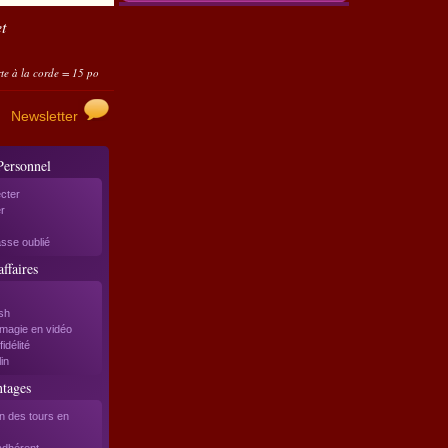
t
rde = 15 points ; Cartes folles automatiques = 10 points...
Utilisez-les sous forme d'avoir
Newsletter
Personnel
cter
r
sse oublié
ffaires
sh
magie en vidéo
idélité
in
ntages
on des tours en