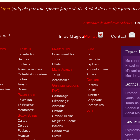
lanet
indiqués par une sphère jaune située à côté de certains produits e
Commandez de nombreux cadeaux
Carte à la co
igne !
Infos Magica
Planet
Contact
rtes
Close-up
Magie du feu
Gags
Espace 
La sélection
Consommables
Eau
Bagues
Tours
Electricité
Me conne
Foulards
Effets
Explosion
Newslette
Tours de mousse
Portrait annimé
Magie Animale
M'inscrire
Gobelets/bonneteau
Autres
Tours
Mot de pa
Laiton
Costumes
Accessoires
Bonnes a
tée
Tenyo
Enfants
Grandes illusions
mérotée
Divers
Adulte
DVD
Promos
Paranormal
Lunettes
Cartomagie
Vente Fla
Lévitation
Chapeaux
Piècemagie
Tours de 
Télékinésie
Accessoires
Animaux
Cadeaux f
Mentalisme
Lots
Enfants
Achat Mal
Salon/Scéne
Grande illusion
Les ava
Cartes
Magie de Scène
Cordes
Ballons
Explicati
Foulards
Paranormal
vidéo
Mousse
Divers