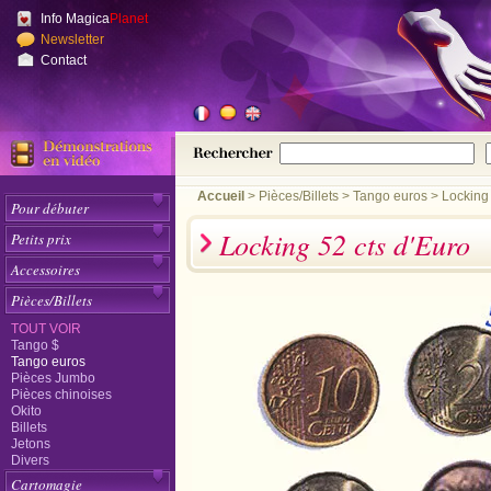
Info Magica
Planet
Newsletter
Contact
Accueil
>
Pièces/Billets
Tango euros
Locking 
Pour débuter
Locking 52 cts d'Euro
Petits prix
Accessoires
Pièces/Billets
TOUT VOIR
Tango $
Tango euros
Pièces Jumbo
Pièces chinoises
Okito
Billets
Jetons
Divers
Cartomagie