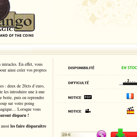
 miracles. En effet, vous
our ainsi créer vos propres
es : deux de 20cts d’euro,
te les introduire une à une
ne boite, puis en reprendre
coup sur votre poing
 magique… Lorsque vous
 auront disparu !
les faire disparaître
z aussi
29 €