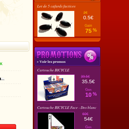
Lot de 5 cafards factices
2€
0.5€
Gain
75
%
Cartouche BICYCLE
39.5€
35.5€
Gain
10
%
Cartouche BICYCLE Face - Dos blanc
60€
54€
Gain