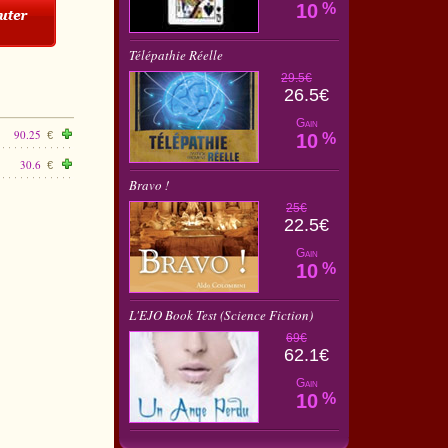
10
%
Télépathie Réelle
29.5€
26.5€
Gain
90.25
€
10
%
30.6
€
Bravo !
25€
22.5€
Gain
10
%
L'EJO Book Test (Science Fiction)
69€
62.1€
Gain
10
%