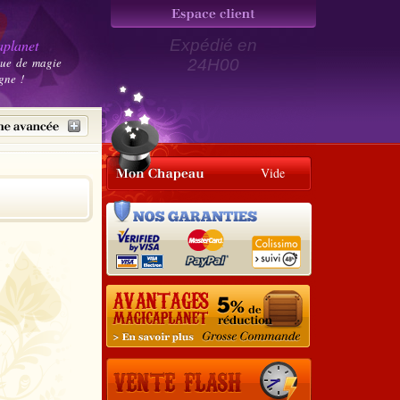
planet
Expédié en
que de magie
24H00
gne !
Vide