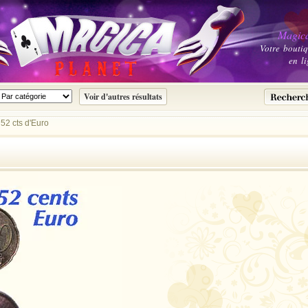
Magica
Votre bouti
en li
52 cts d'Euro