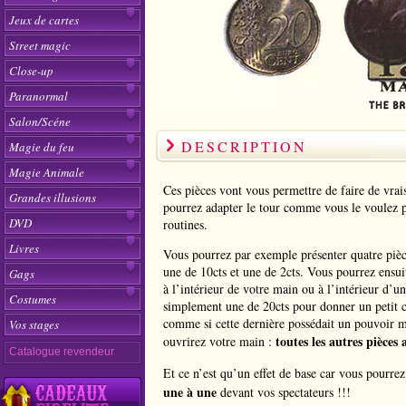
Jeux de cartes
Street magic
Close-up
Paranormal
Salon/Scéne
DESCRIPTION
Magie du feu
Magie Animale
Ces pièces vont vous permettre de faire de vrais
Grandes illusions
pourrez adapter le tour comme vous le voulez p
DVD
routines.
Livres
Vous pourrez par exemple présenter quatre pièc
une de 10cts et une de 2cts. Vous pourrez ensui
Gags
à l’intérieur de votre main ou à l’intérieur d’u
Costumes
simplement une de 20cts pour donner un petit 
comme si cette dernière possédait un pouvoir
Vos stages
toutes les autres pièces
ouvrirez votre main :
Catalogue revendeur
Et ce n’est qu’un effet de base car vous pourre
une à une
devant vos spectateurs !!!