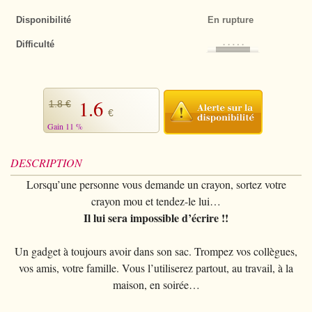
+
CARTOMAGIE
Disponibilité
En rupture
FP
Tango euros
+
Tout voir
JEUX DE CARTES
Difficulté
Fil invisible
Pièces Jumbo
Tours Bicycle
Tout voir
STREET MAGIC
Cartes
Pièces chinoises
Autres tours
Bee
+
CLOSE-UP
1.6
Tapis
1.8 €
Okito
Tours petits paquets
Bicycle
+
€
La sélection
PARANORMAL
Gain 11 %
Chargeurs
Billets
Jeux à forcer
Bocopo
Bagues
+
Lévitation
SALON/SCÈNE
Foulards
Jetons
Jeux spéciaux
DESCRIPTION
Cartamundi
Foulards
Télékinésie
+
Cartes
MAGIE DU FEU
Lorsqu’une personne vous demande un crayon, sortez votre
Cordes
Divers
Jeux marqués
Copag
Tours de mousse
Mentalisme
Cordes
+
Consommables
crayon mou et tendez-le lui…
MAGIE ANIMALE
Baguette magique
Jeux Gaff
Il lui sera impossible d’écrire !!
Divers
Gobelets/bonneteau
Foulards
Tours
Tours
GRANDES ILLUSIONS
Ballons
Cartes Jumbo
Edition limitée
Laiton
Un gadget à toujours avoir dans son sac. Trompez vos collègues,
Mousse
Effets
Accessoires
+
DVD
Mousse
vos amis, votre famille. Vous l’utiliserez partout, au travail, à la
Cartes Mini
Edition numérotée
Tenyo
Magie des liquides
maison, en soirée…
+
Cartomagie
LIVRES
Balles/Charges
Cardistry
Ellusionist
Divers
D'lite