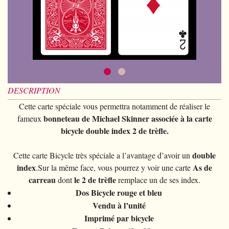
Piècemagie
+
Cartomagie
GAGS
Portefeuilles
Cartes de manipulation
Fournier
Fleurs
Animaux
Piècemagie
+
Eau
Jonglage
COSTUMES
Cartes à l'unité
Noc
Quêteuses
Enfants
Animaux
Electricité
Siffleurs/Couineurs
Enfants
STAGES
Tarot Divination
Phoenix
Anneaux chinois
Grande illusion
Enfants
Explosion
Divers
Adulte
Tally-Ho
Livres magiques
Magie de Scène
Grande illusion
Portrait animé
Lunettes
TCC
DESCRIPTION
Ventriloquie
Ballons
Magie sur scène
Autres
Chapeaux
Cette carte spéciale vous permettra notamment de réaliser le
Theory11
Evasion
bonneteau de Michael Skinner associée à la carte
fameux
Paranormal
Ballons
Accessoires
USPCC
bicycle double index 2 de trèfle.
Mobilier de scène
Divers
Paranormal
Fontaine
Divers
double
Cette carte Bicycle très spéciale a l’avantage d’avoir un
Divers
index
As de
.Sur la même face, vous pourrez y voir une carte
carreau
le 2 de trèfle
dont
remplace un de ses index.
Dos Bicycle rouge et bleu
Vendu à l’unité
Imprimé par bicycle