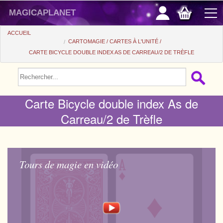
magicaplanet
ACCUEIL
CARTOMAGIE
CARTES À L'UNITÉ
CARTE BICYCLE DOUBLE INDEX AS DE CARREAU/2 DE TRÈFLE
PROMOS
VENTE FLASH
Carte Bicycle double index As de
CADEAUX FIDÉLITÉ
Carreau/2 de Trèfle
ACHAT MALIN
+
POUR DÉBUTER
+
Tours automatiques
PETITS PRIX
Tours de magie en vidéo
Accessoires
+
Close-up
ACCESSOIRES
Médias
Salon/Scène
+
Consommables
PIÈCES/BILLETS
Coffrets
Casse-tête
Aimants
Tango $