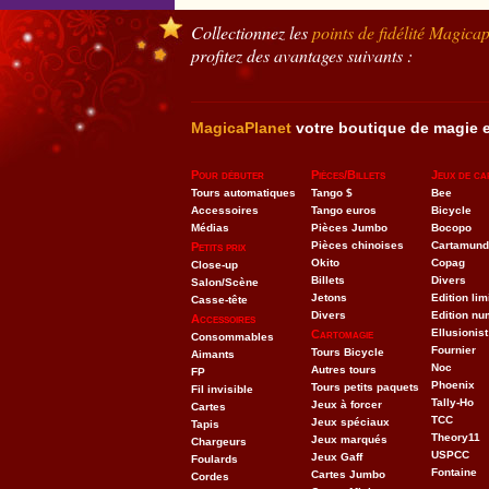
Collectionnez les
points de fidélité
Magicap
profitez des avantages suivants :
MagicaPlanet
votre boutique de magie e
Pour débuter
Pièces/Billets
Jeux de ca
Tours automatiques
Tango $
Bee
Accessoires
Tango euros
Bicycle
Médias
Pièces Jumbo
Bocopo
Pièces chinoises
Cartamund
Petits prix
Okito
Copag
Close-up
Billets
Divers
Salon/Scène
Jetons
Edition lim
Casse-tête
Divers
Edition nu
Accessoires
Ellusionist
Cartomagie
Consommables
Fournier
Tours Bicycle
Aimants
Noc
Autres tours
FP
Phoenix
Tours petits paquets
Fil invisible
Tally-Ho
Jeux à forcer
Cartes
TCC
Jeux spéciaux
Tapis
Theory11
Jeux marqués
Chargeurs
USPCC
Jeux Gaff
Foulards
Fontaine
Cartes Jumbo
Cordes