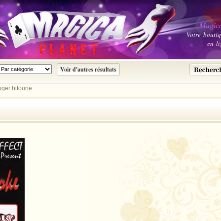
Magica
Votre bouti
en li
roger bitoune