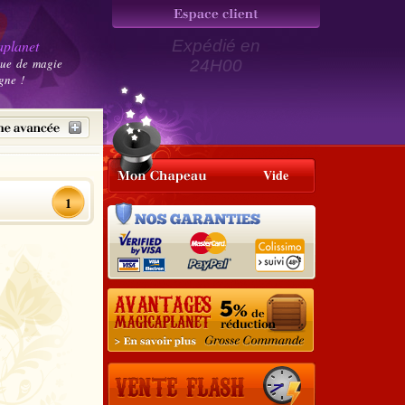
planet
Expédié en
que de magie
24H00
gne !
Vide
1