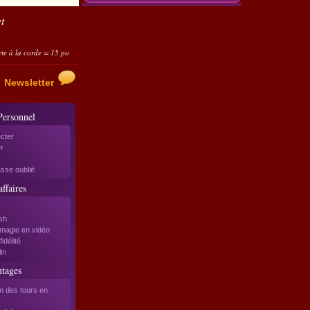
t
orde = 15 points ; Cartes folles automatiques = 10 points...
Utilisez-les sous forme d'avoir
Newsletter
Personnel
cter
r
sse oublié
ffaires
sh
magie en vidéo
idélité
in
ntages
on des tours en