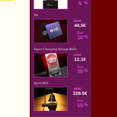
5
%
N8
49.5€
44.5€
Gain
10
%
Super Changing Sponge Balls
13.5€
12.1€
Gain
10
%
Spirit Bell
365€
328.5€
Gain
10
%