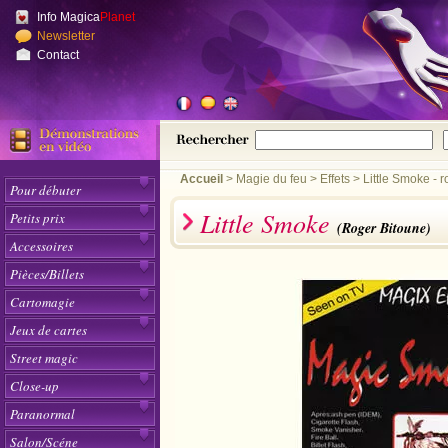
Info Magica
Planet
Newsletter
Contact
Accueil
>
Magie du feu
Effets
Little Smoke - 
Pour débuter
Little Smoke
Petits prix
(Roger Bitoune)
Accessoires
Pièces/Billets
Cartomagie
Jeux de cartes
Street magic
Close-up
Paranormal
Salon/Scéne