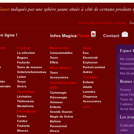
lanet
indiqués par une sphère jaune située à côté de certains produits e
Commandez de nombreux cadeaux
Carte à la c
n ligne !
Infos Magica
Planet
Contact
rtes
Close-up
Magie du feu
Gags
Espace 
La sélection
Consommables
Eau
Bagues
Tours
Electricité
Me conne
Foulards
Effets
Explosion
Newslette
i
Tours de mousse
Portrait annimé
Magie Animale
M'inscrire
Gobelets/bonneteau
Autres
Tours
Mot de pa
Laiton
Costumes
Accessoires
Bonnes a
itée
Tenyo
Enfants
Grandes illusions
mérotée
Divers
Adulte
DVD
Promos
Paranormal
Lunettes
Cartomagie
Vente Fla
Lévitation
Chapeaux
Piècemagie
Tours de 
Télékinésie
Accessoires
Animaux
Cadeaux f
Mentalisme
Lots
Enfants
Achat Mal
Salon/Scéne
Grande illusion
Les ava
Cartes
Magie de Scène
Cordes
Ballons
Explicati
Foulards
Paranormal
vidéo
Mousse
Divers