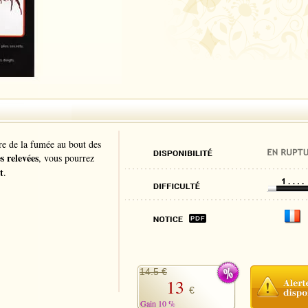
re de la fumée au bout des
 relevées
, vous pourrez
t
.
14.5 €
13
€
Gain 10 %