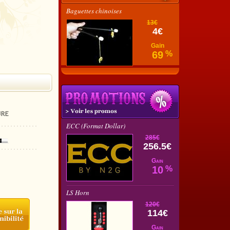
Baguettes chinoises
13€
4€
Gain
69
%
ECC (Format Dollar)
285€
256.5€
Gain
10
%
LS Horn
120€
114€
Gain