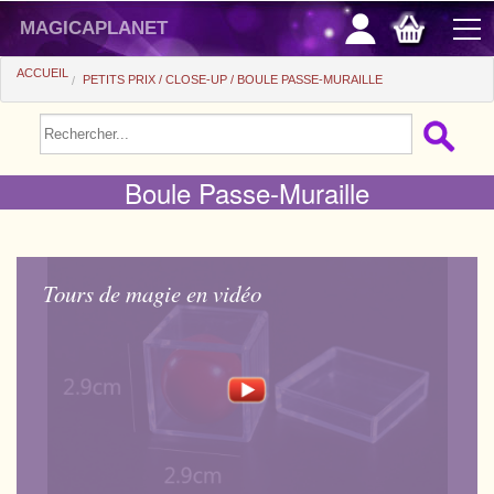
magicaplanet
ACCUEIL
PETITS PRIX
CLOSE-UP
BOULE PASSE-MURAILLE
PROMOS
VENTE FLASH
Boule Passe-Muraille
CADEAUX FIDÉLITÉ
ACHAT MALIN
Tours de magie en vidéo
+
POUR DÉBUTER
+
Tours automatiques
PETITS PRIX
Accessoires
+
Close-up
ACCESSOIRES
Médias
Salon/Scène
+
Consommables
PIÈCES/BILLETS
Coffrets
Casse-tête
Aimants
Tango $