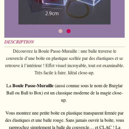
Piècemagie
+
Cartomagie
GAGS
Portefeuilles
Cartes de manipulation
Fournier
Fleurs
Animaux
Piècemagie
+
Eau
Jonglage
COSTUMES
Cartes à l'unité
Noc
Quêteuses
Enfants
Animaux
Electricité
Siffleurs/Couineurs
Enfants
STAGES
Tarot Divination
Phoenix
Anneaux chinois
Grande illusion
Enfants
Explosion
Divers
Adulte
Tally-Ho
DESCRIPTION
Livres magiques
Magie de Scène
Grande illusion
Portrait animé
Lunettes
TCC
Découvrez la Boule Passe-Muraille : une balle traverse le
Ventriloquie
Ballons
Magie sur scène
Autres
couvercle d’une boîte en plastique scellée par des élastiques et se
Chapeaux
Theory11
Evasion
retrouve à l’intérieur ! Effet visuel incroyable, tout est examinable.
Paranormal
Ballons
Accessoires
USPCC
Très facile à faire. Idéal close-up.
Mobilier de scène
Divers
Paranormal
Fontaine
Boule Passe-Muraille
La
(aussi connue sous le nom de Burglar
Divers
Divers
Ball ou Ball to Box) est un
classique moderne
de la magie close-
up.
Vous montrez une petite boîte en plastique transparent fermée par
des élastiques et une balle rouge. Sans jamais ouvrir la boîte, vous
rapprochez simplement la balle du couvercle… et
CLAC
! La