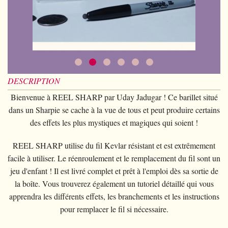
Piècemagie
+
Cartomagie
GAGS
Portefeuilles
Cartes de manipulation
Fournier
Fleurs
Animaux
Piècemagie
+
Eau
Jonglage
COSTUMES
Cartes à l'unité
Noc
Quêteuses
Enfants
Animaux
Electricité
Siffleurs/Couineurs
Enfants
STAGES
Tarot Divination
Phoenix
Anneaux chinois
Grande illusion
Enfants
Explosion
Divers
Adulte
Tally-Ho
Livres magiques
Magie de Scène
DESCRIPTION
Grande illusion
Portrait animé
Lunettes
TCC
Ventriloquie
Bienvenue à REEL SHARP par Uday Jadugar ! Ce barillet situé
Ballons
Magie sur scène
Autres
Chapeaux
Theory11
dans un Sharpie se cache à la vue de tous et peut produire certains
Evasion
Paranormal
Ballons
des effets les plus mystiques et magiques qui soient !
Accessoires
USPCC
Mobilier de scène
Divers
Paranormal
REEL SHARP utilise du fil Kevlar résistant et est extrêmement
Fontaine
Divers
facile à utiliser. Le réenroulement et le remplacement du fil sont un
Divers
jeu d'enfant ! Il est livré complet et prêt à l'emploi dès sa sortie de
la boîte. Vous trouverez également un tutoriel détaillé qui vous
apprendra les différents effets, les branchements et les instructions
pour remplacer le fil si nécessaire.