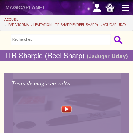
magicaplanet
ACCUEIL
PARANORMAL
LÉVITATION
ITR SHARPIE (REEL SHARP) - JADUGAR UDAY
PROMOS
VENTE FLASH
ITR Sharpie (Reel Sharp)
(
Uday)
Jadugar
CADEAUX FIDÉLITÉ
ACHAT MALIN
Tours de magie en vidéo
+
POUR DÉBUTER
+
Tours automatiques
PETITS PRIX
Accessoires
+
Close-up
ACCESSOIRES
Médias
Salon/Scène
+
Consommables
PIÈCES/BILLETS
Coffrets
Casse-tête
Aimants
Tango $