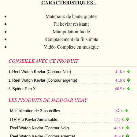
CARACTERISTIQUES :
Matériaux de haute qualité
Fil kevlar résistant
Manipulation facile
Remplacement du fil simple
Vidéo Complète en musique
CONSEILLÉ AVEC CE PRODUIT
1.
41.8
Reel Watch Kevlar (Contour Noir)
€
2.
41.8
Reel Watch Kevlar (Contour argenté)
€
3.
98.5
Spider Pen X
€
LES PRODUITS DE JADUGAR UDAY
67
Multiplication de 3 bouteilles
€
17.5
ITR Pro Kevlar Aimantable
€
41.8
Reel Watch Kevlar (Contour Noir)
€
41.8
Reel Watch Kevlar (Contour argenté)
€