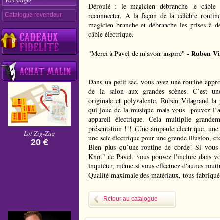
Vos stages
Déroulé : le magicien débranche le câble 
reconnecter. A la façon de la célèbre routin
Catalogue revendeur
magicien branche et débranche les prises à de
câble électrique.
- Ruben Vi
"Merci à Pavel de m'avoir inspiré"
Dans un petit sac, vous avez une routine appro
de la salon aux grandes scènes. C’est un
originale et polyvalente, Rubén Vilagrand la 
qui joue de la musique mais vous pouvez l’a
appareil électrique. Cela multiplie grandem
présentation !!! (Une ampoule électrique, une
Lot Zig-Zag
une scie électrique pour une grande illusion, et
20 €
Bien plus qu’une routine de corde! Si vous 
Knot" de Pavel, vous pouvez l'inclure dans vo
inquiéter, même si vous effectuez d'autres routi
Qualité maximale des matériaux, tous fabriqué
à la main et contrôlés un par un, conçu
"Unplugged".
Retour au catalogue
Garantie de réparation (voir conditions à l'intér