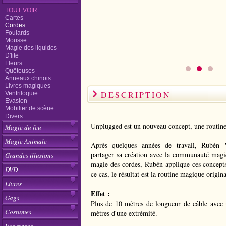
TOUT VOIR
Cartes
Cordes
Foulards
Mousse
Magie des liquides
D'lite
Fleurs
Quêteuses
Anneaux chinois
Livres magiques
DESCRIPTION
Ventriloquie
Evasion
Mobilier de scène
Divers
Unplugged est un nouveau concept, une routine
Magie du feu
Magie Animale
Après quelques années de travail, Rubén 
partager sa création avec la communauté magi
Grandes illusions
magie des cordes, Rubén applique ces concepts
DVD
ce cas, le résultat est la routine magique origina
Livres
Effet :
Gags
Plus de 10 mètres de longueur de câble avec 
Costumes
mètres d'une extrémité.