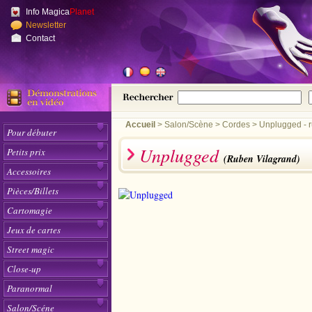
Info Magica
Planet
Newsletter
Contact
Accueil
>
Salon/Scène
Cordes
Unplugged - r
Pour débuter
Unplugged
Petits prix
(Ruben Vilagrand)
Accessoires
Pièces/Billets
Cartomagie
Jeux de cartes
Street magic
Close-up
Paranormal
Salon/Scéne