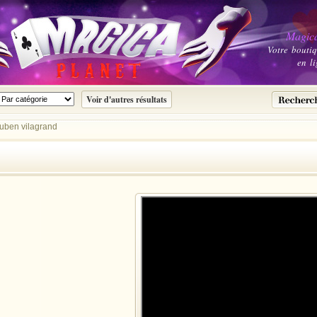
Magica
Votre bouti
en li
uben vilagrand