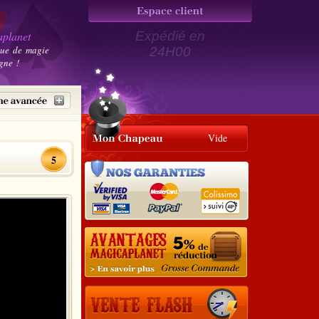
planet
Expédié en
que de magie
24H00
gne !
Vide
5