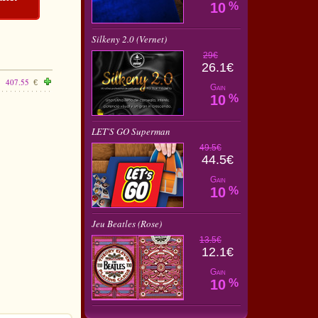
10
%
Silkeny 2.0 (Vernet)
29€
26.1€
407.55
€
Gain
10
%
LET'S GO Superman
49.5€
44.5€
Gain
10
%
Jeu Beatles (Rose)
13.5€
12.1€
Gain
10
%