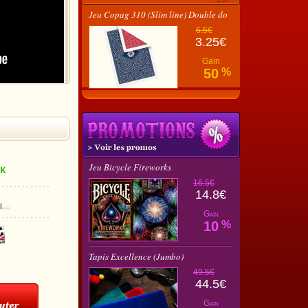
Jeu Copag 310 (Slim line) Double do
6.5€
3.25€
Gain
50
%
Jeu Bicycle Fireworks
16.5€
14.8€
Gain
10
%
Tapis Excellence (Jumbo)
49.5€
44.5€
Gain