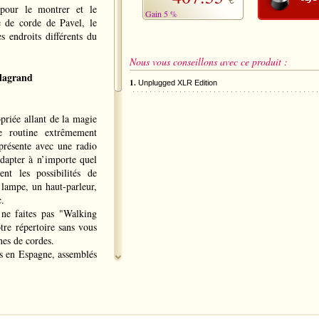
€
pour le montrer et le
Gain 5 %
e de corde de Pavel, le
s endroits différents du
Nous vous conseillons avec ce produit :
lagrand
1.
Unplugged XLR Edition
priée allant de la magie
e routine extrêmement
présente avec une radio
dapter à n’importe quel
ent les possibilités de
 lampe, un haut-parleur,
c.
ne faites pas "Walking
tre répertoire sans vous
nes de cordes.
s en Espagne, assemblés
s exclusivement pour
ieur de la boîte)