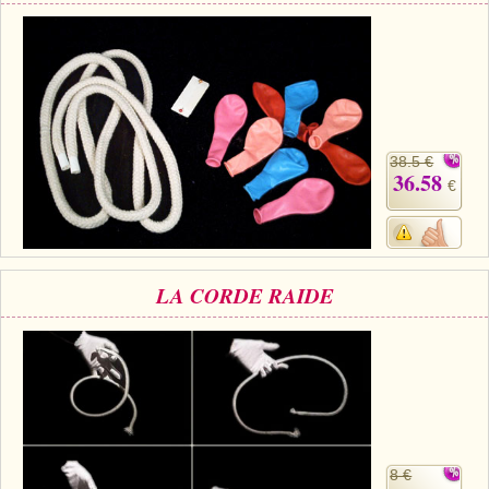
38.5 €
36.58
€
LA CORDE RAIDE
8 €