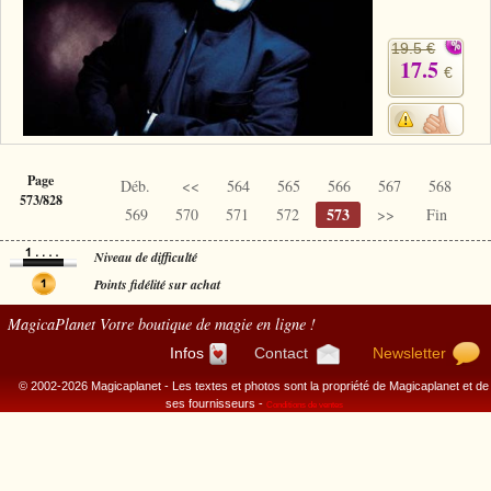
19.5 €
17.5
€
Page
Déb.
<<
564
565
566
567
568
573/828
573
569
570
571
572
>>
Fin
Niveau de difficulté
Points fidélité sur achat
MagicaPlanet
Votre boutique de magie en ligne !
Infos
Contact
Newsletter
© 2002-2026 Magicaplanet - Les textes et photos sont la propriété de Magicaplanet et de
ses fournisseurs -
Conditions de ventes