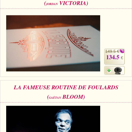
(
VICTORIA)
JORDAN
149.5 €
134.5
€
LA FAMEUSE ROUTINE DE FOULARDS
(
BLOOM)
GAÊTAN