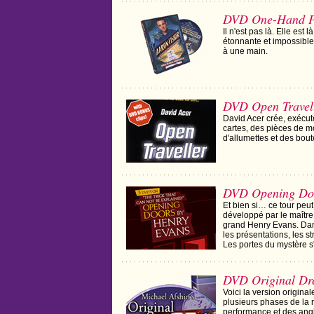
DVD One-Hand P
Il n'est pas là. Elle est 
étonnante et impossible
à une main.
DVD Open Travel
David Acer crée, exécute
cartes, des pièces de m
d'allumettes et des boute
DVD Opening Do
Et bien si… ce tour peut
développé par le maître 
grand Henry Evans. Dans
les présentations, les 
Les portes du mystère s'
DVD Original Dr
Voici la version origina
plusieurs phases de la r
performance et des angle