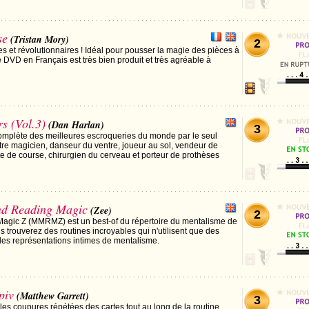
se
(Tristan Mory)
2
es et révolutionnaires ! Idéal pour pousser la magie des pièces à
 DVD en Français est très bien produit et très agréable à
s (Vol.3)
(Dan Harlan)
3
complète des meilleures escroqueries du monde par le seul
re magicien, danseur du ventre, joueur au sol, vendeur de
te de course, chirurgien du cerveau et porteur de prothèses
d Reading Magic
(Zee)
2
gic Z (MMRMZ) est un best-of du répertoire du mentalisme de
rouverez des routines incroyables qui n'utilisent que des
es représentations intimes de mentalisme.
piv
(Matthew Garrett)
3
les coupures répétées des cartes tout au long de la routine,