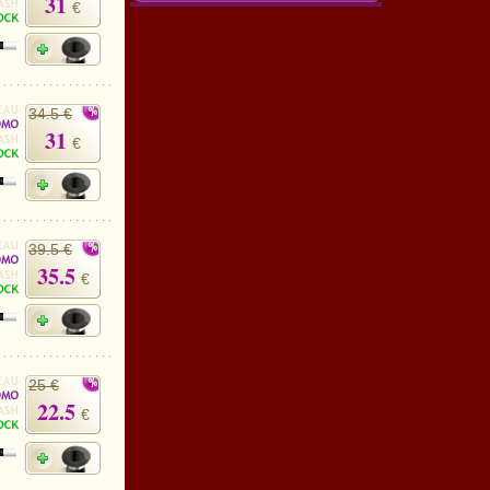
31
€
34.5 €
31
€
39.5 €
35.5
€
25 €
22.5
€