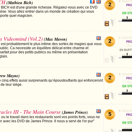
CH
(Mathieu Bich)
2
eu BICH est d'une grande richesse. Régalez-vous avec ce DVD
lise. Vous allez entrer dans un monde de création qui vous
mporte quel magicien.
 Videomind (Vol.2)
(Max Maven)
2
 est probablement le plus intime des sortes de magies que vous
ublic. Ca necessite un équilibre délicat entre charme et
arfait pour des petits publics ou même en présentation
lais.
rew Mayne)
2
inq effets aussi surprenants qu’époustouflants qui enfonceront
 de leur siège.
cles III - The Main Course
(James Prince)
5
 ou le travail dans les restaurants sont vos points forts, vous ne
 avec les DVD de James Prince. Il nous a servi de l'or pur"