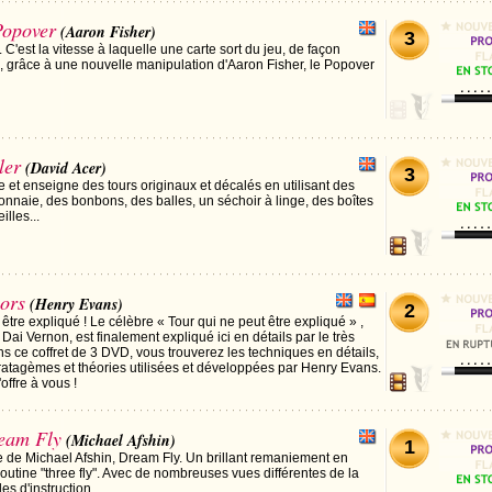
opover
(Aaron Fisher)
3
là. C'est la vitesse à laquelle une carte sort du jeu, de façon
, grâce à une nouvelle manipulation d'Aaron Fisher, le Popover
ler
(David Acer)
3
 et enseigne des tours originaux et décalés en utilisant des
onnaie, des bonbons, des balles, un séchoir à linge, des boîtes
illes...
ors
(Henry Evans)
2
 être expliqué ! Le célèbre « Tour qui ne peut être expliqué » ,
Dai Vernon, est finalement expliqué ici en détails par le très
 ce coffret de 3 DVD, vous trouverez les techniques en détails,
stratagèmes et théories utilisées et développées par Henry Evans.
offre à vous !
eam Fly
(Michael Afshin)
1
le de Michael Afshin, Dream Fly. Un brillant remaniement en
outine "three fly". Avec de nombreuses vues différentes de la
s d'instruction.