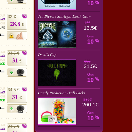
10
%
Jeu Bicycle Starlight Earth Glow
32 €
28.8
15€
€
13.5€
Gain
10
%
34.5 €
Devil's Cup
31
€
35€
31.5€
Gain
10
%
34.5 €
Candy Prediction (Full Pack)
31
€
289€
260.1€
Gain
10
%
34.5 €