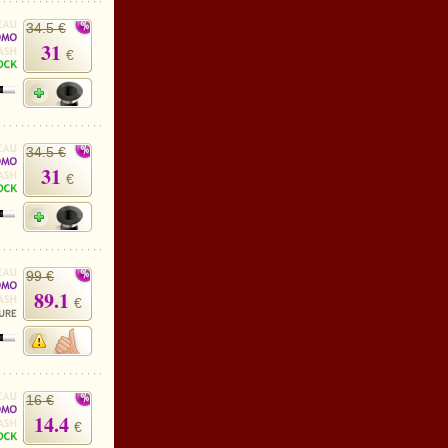
34.5 €
31
€
34.5 €
31
€
99 €
89.1
€
16 €
14.4
€