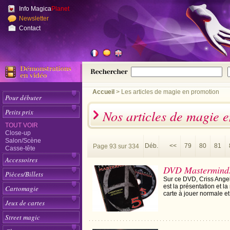
Info Magica
Planet
Newsletter
Contact
Accueil
>
Les articles de magie en promotion
Pour débuter
Nos articles de magie 
Petits prix
TOUT VOIR
Close-up
Salon/Scène
Déb.
<<
79
80
81
Page 93 sur 334
Casse-tête
Accessoires
DVD Masterminds
Pièces/Billets
Sur ce DVD, Criss Angel
est la présentation et l
Cartomagie
carte à jouer normale et 
Jeux de cartes
Street magic