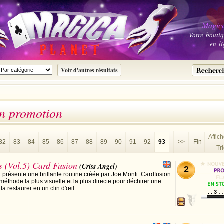
Magica
Votre bouti
en li
en promotion
Affic
82
83
84
85
86
87
88
89
90
91
92
93
>>
Fin
Tri
 (Vol.5) Card Fusion
(Criss Angel)
2
 présente une brillante routine créée par Joe Monti. Cardfusion
a méthode la plus visuelle et la plus directe pour déchirer une
la restaurer en un clin d'œil.