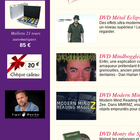
DVD Métal Eclip
Des effets ultra-modern
un niveau supérieur ! Le
regarder.
Mallette 21 tours
automatiques
85 €
DVD Mindboggler
Enfin, une explication 
arnaqueur prétendant êt
grenouilles, ancien pilo
dentaires - Dan Harlan !
DVD Modern Min
Modern Mind Reading Ma
Zee. Dans MMRMZ, vous t
objets empruntés pour d
DVD Monty the S
Malgré les mélanges et 