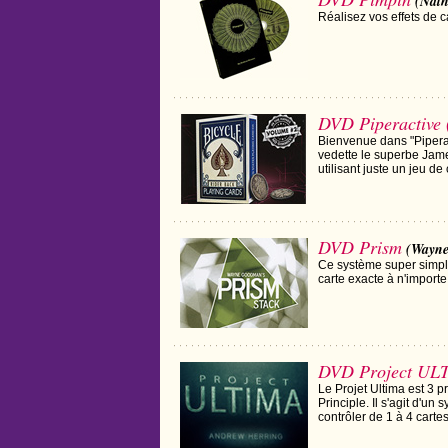
(Nath
Réalisez vos effets de c
DVD Piperactive 
Bienvenue dans "Pipera
vedette le superbe Jam
utilisant juste un jeu 
DVD Prism
(Wayn
Ce système super simple
carte exacte à n'impor
DVD Project UL
Le Projet Ultima est 3 p
Principle. Il s'agit d'u
contrôler de 1 à 4 cart