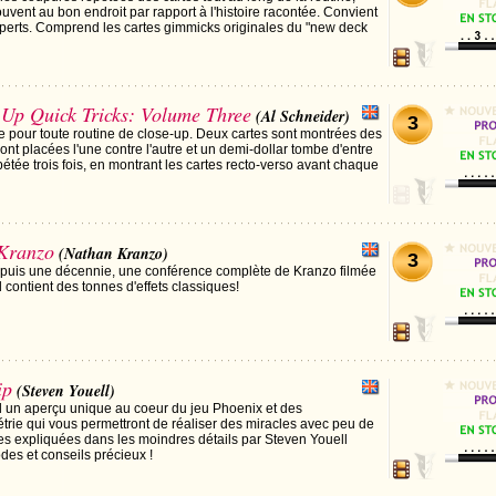
rouvent au bon endroit par rapport à l'histoire racontée. Convient
perts. Comprend les cartes gimmicks originales du "new deck
p Quick Tricks: Volume Three
(Al Schneider)
3
 pour toute routine de close-up. Deux cartes sont montrées des
ont placées l'une contre l'autre et un demi-dollar tombe d'entre
épétée trois fois, en montrant les cartes recto-verso avant chaque
Kranzo
(Nathan Kranzo)
3
depuis une décennie, une conférence complète de Kranzo filmée
d contient des tonnes d'effets classiques!
ip
(Steven Youell)
un aperçu unique au coeur du jeu Phoenix et des
étrie qui vous permettront de réaliser des miracles avec peu de
nes expliquées dans les moindres détails par Steven Youell
s et conseils précieux !