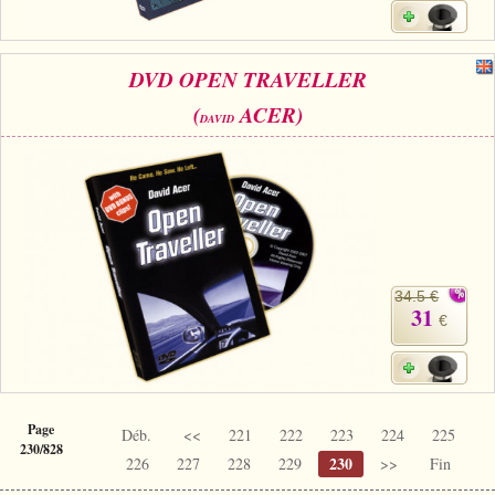
DVD OPEN TRAVELLER
(
ACER)
DAVID
34.5 €
31
€
Page
Déb.
<<
221
222
223
224
225
230/828
230
226
227
228
229
>>
Fin