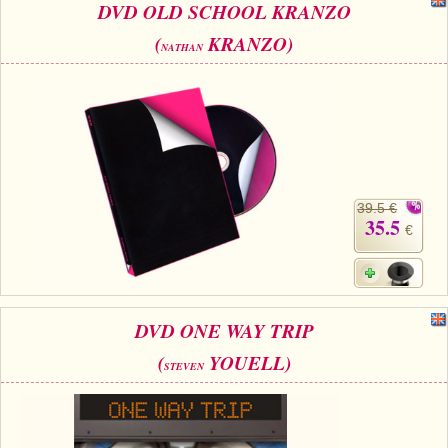
DVD OLD SCHOOL KRANZO
(
KRANZO)
NATHAN
39.5 €
35.5
€
DVD ONE WAY TRIP
(
YOUELL)
STEVEN