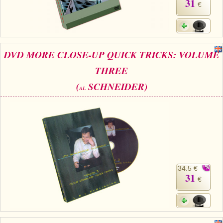
31
€
DVD MORE CLOSE-UP QUICK TRICKS: VOLUME
THREE
(
SCHNEIDER)
AL
34.5 €
31
€