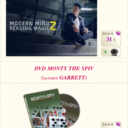
34.5 €
31
€
DVD MONTY THE SPIV
(
GARRETT)
MATTHEW
34.5 €