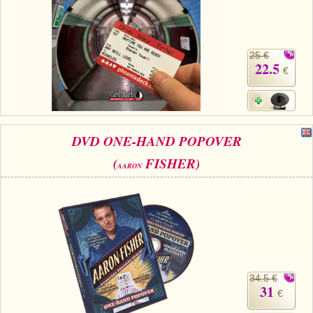
25 €
22.5
€
DVD ONE-HAND POPOVER
(
FISHER)
AARON
34.5 €
31
€