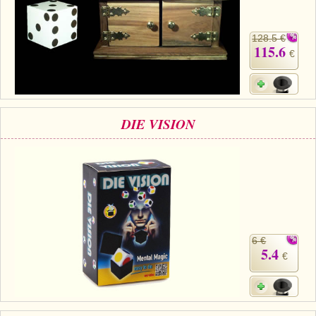
128.5 €
115.6
€
DIE VISION
6 €
5.4
€