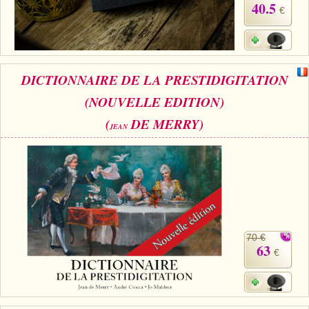
40.5
€
DICTIONNAIRE DE LA PRESTIDIGITATION
(NOUVELLE EDITION)
(
DE MERRY)
JEAN
70 €
63
€