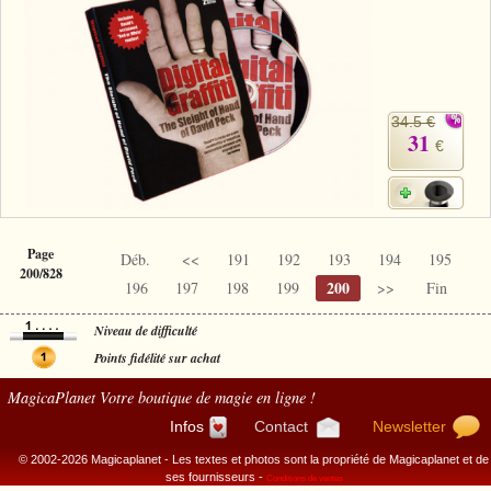
34.5 €
31
€
Page
Déb.
<<
191
192
193
194
195
200/828
200
196
197
198
199
>>
Fin
Niveau de difficulté
Points fidélité sur achat
MagicaPlanet
Votre boutique de magie en ligne !
Infos
Contact
Newsletter
© 2002-2026 Magicaplanet - Les textes et photos sont la propriété de Magicaplanet et de
ses fournisseurs -
Conditions de ventes