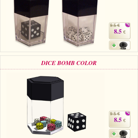
9.5 €
8.5
€
DICE BOMB COLOR
9.5 €
8.5
€