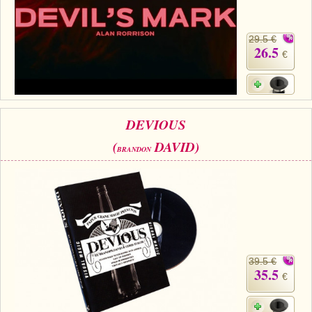
29.5 €
26.5
€
DEVIOUS
(
DAVID)
BRANDON
39.5 €
35.5
€