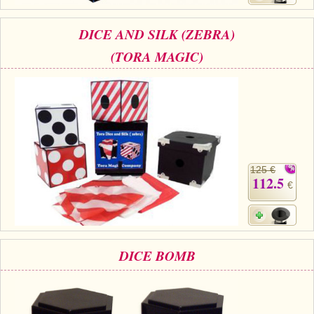
DICE AND SILK (ZEBRA)
(TORA MAGIC)
125 €
112.5
€
DICE BOMB