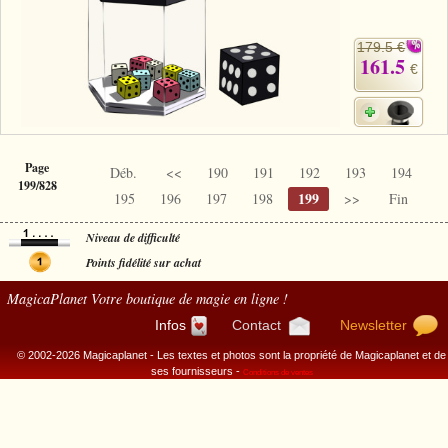
179.5 €
161.5
€
Page
Déb.
<<
190
191
192
193
194
199/828
199
195
196
197
198
>>
Fin
Niveau de difficulté
Points fidélité sur achat
MagicaPlanet
Votre boutique de magie en ligne !
Infos
Contact
Newsletter
© 2002-2026 Magicaplanet - Les textes et photos sont la propriété de Magicaplanet et de
ses fournisseurs -
Conditions de ventes