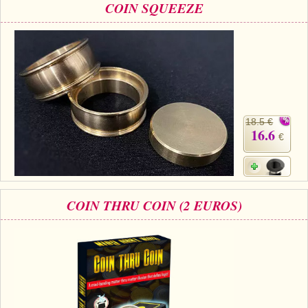
COIN SQUEEZE
18.5 €
16.6
€
COIN THRU COIN (2 EUROS)