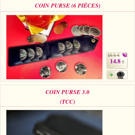
COIN PURSE (6 PIÈCES)
16.5 €
14.8
€
COIN PURSE 3.0
(TCC)