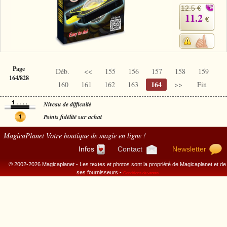
12.5 €
11.2
€
Page
Déb.
<<
155
156
157
158
159
164/828
164
160
161
162
163
>>
Fin
Niveau de difficulté
Points fidélité sur achat
MagicaPlanet
Votre boutique de magie en ligne !
Infos
Contact
Newsletter
© 2002-2026 Magicaplanet - Les textes et photos sont la propriété de Magicaplanet et de
ses fournisseurs -
Conditions de ventes