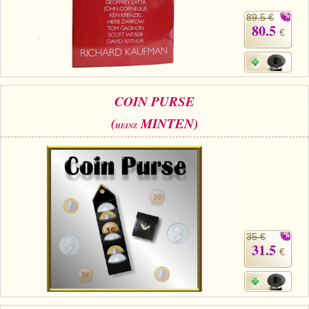
89.5 €
80.5
€
COIN PURSE
(
MINTEN)
HEINZ
35 €
31.5
€