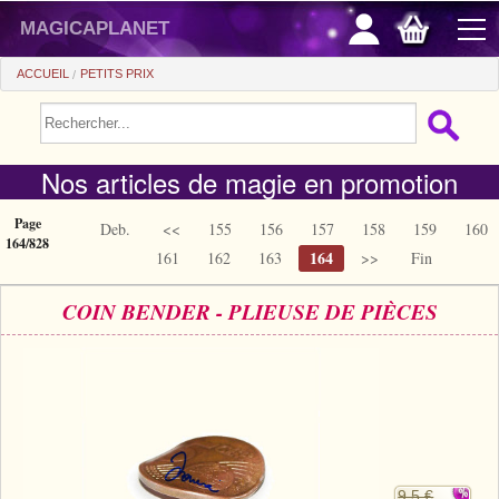
magicaplanet
ACCUEIL
PETITS PRIX
PROMOS
Nos articles de magie en promotion
VENTE FLASH
CADEAUX FIDÉLITÉ
Page
Deb.
<<
155
156
157
158
159
160
164/828
164
161
162
163
>>
Fin
ACHAT MALIN
COIN BENDER - PLIEUSE DE PIÈCES
+
POUR DÉBUTER
+
Tours automatiques
PETITS PRIX
Accessoires
+
Close-up
ACCESSOIRES
Médias
Salon/Scène
+
Consommables
PIÈCES/BILLETS
Coffrets
Casse-tête
Aimants
9.5 €
Tango $