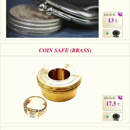
14.5 €
13
€
COIN SAFE (BRASS)
19.5 €
17.5
€