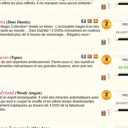
 effets les plus raffinés. A ne manquer sous aucun prétexte !
pia
(Dani Daortiz)
2
 Magic Collection" révèle un trésor : L’incroyable magie d’un des
nnants au monde… Dani DaOrtiz ! 4 DVDs richissimes en routines
résentant plus de 9 heures de visionnage... Régalez-vous !
uoso
(Topas)
4
s de son répertoire professionnel. Parmi ceux-ci, ses numéros
erveilles mécaniques et ses grandes illusions, ainsi que ses
dyland
(Woody Aragón)
2
’un esprit remarquable. Il créé des miracles automatiques avec
 qui sont à couper le souffle et en même temps divertissantes.
èrement expliquées au travers de 4 DVD de la fabuleuse
tos.
 (en Espagnol)