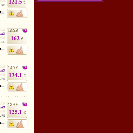
121.5
€
180 €
162
€
149 €
134.1
€
139 €
125.1
€