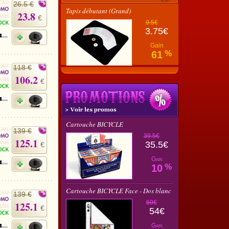
26.5 €
Tapis débutant (Grand)
23.8
€
9.5€
3.75€
Gain
61
%
118 €
106.2
€
Cartouche BICYCLE
139 €
39.5€
125.1
35.5€
€
Gain
10
%
Cartouche BICYCLE Face - Dos blanc
139 €
60€
125.1
€
54€
Gain