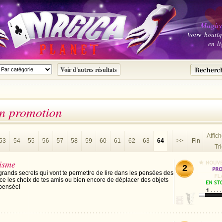
Magica
Votre bouti
en li
en promotion
Affic
53
54
55
56
57
58
59
60
61
62
63
64
>>
Fin
Tri
lisme
2
grands secrets qui vont te permettre de lire dans les pensées des
nce les choix de tes amis ou bien encore de déplacer des objets
 pensée!