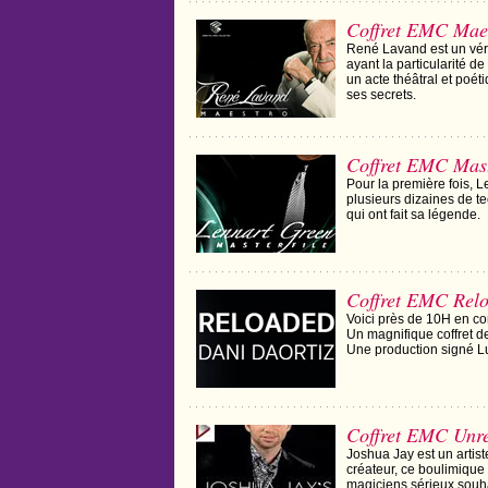
Coffret EMC Mae
René Lavand est un véri
ayant la particularité d
un acte théâtral et poé
ses secrets.
Coffret EMC Mast
Pour la première fois, 
plusieurs dizaines de t
qui ont fait sa légende.
Coffret EMC Rel
Voici près de 10H en co
Un magnifique coffret de
Une production signé L
Coffret EMC Unr
Joshua Jay est un artist
créateur, ce boulimique 
magiciens sérieux souha