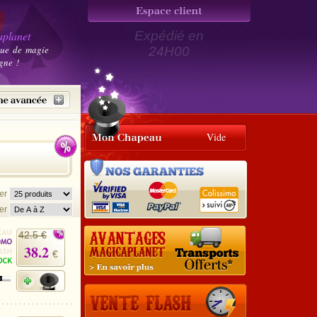
planet
Expédié en
que de magie
24H00
gne !
Vide
her
er
42.5 €
38.2
€