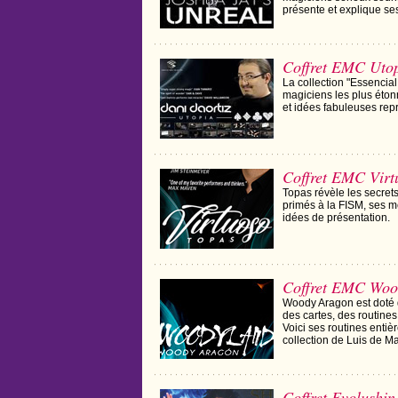
présente et explique ses
Coffret EMC Uto
La collection "Essencial
magiciens les plus éto
et idées fabuleuses rep
Coffret EMC Virt
Topas révèle les secret
primés à la FISM, ses m
idées de présentation.
Coffret EMC Woo
Woody Aragon est doté d
des cartes, des routines
Voici ses routines enti
collection de Luis de Ma
Coffret Evolushin