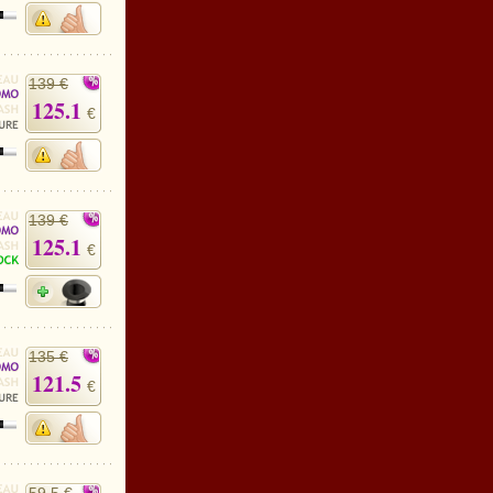
139 €
125.1
€
139 €
125.1
€
135 €
121.5
€