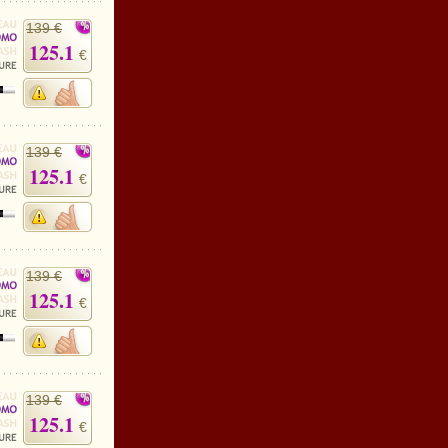
139 €
125.1
€
139 €
125.1
€
139 €
125.1
€
139 €
125.1
€