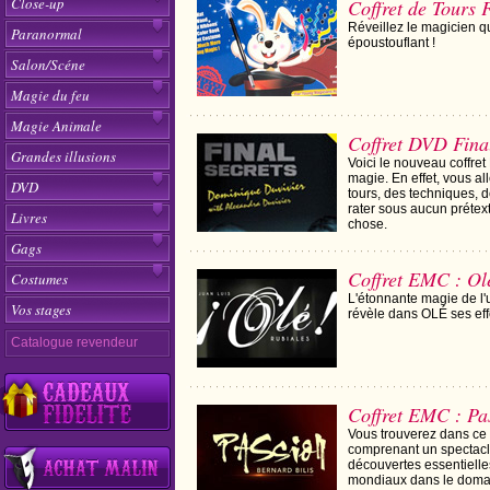
Close-up
Coffret de Tours 
Réveillez le magicien q
Paranormal
époustouflant !
Salon/Scéne
Magie du feu
Magie Animale
Coffret DVD Final
Grandes illusions
Voici le nouveau coffret
magie. En effet, vous a
DVD
tours, des techniques, d
rater sous aucun prétext
Livres
chose.
Gags
Coffret EMC : Ol
Costumes
L'étonnante magie de l'
Vos stages
révèle dans OLÉ ses eff
Catalogue revendeur
Coffret EMC : Pa
Vous trouverez dans ce 
comprenant un spectacl
découvertes essentielle
mondiaux dans le domai