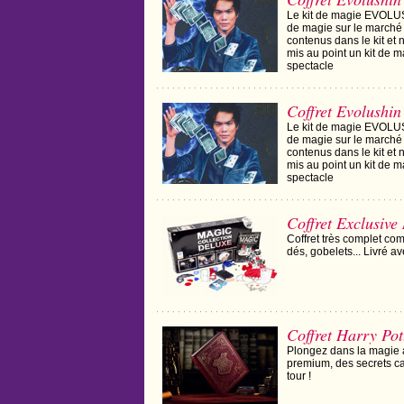
Le kit de magie EVOLUSH
de magie sur le marché !
contenus dans le kit et 
mis au point un kit de m
spectacle
Coffret Evolushin
Le kit de magie EVOLUSH
de magie sur le marché !
contenus dans le kit et 
mis au point un kit de m
spectacle
Coffret Exclusive
Coffret très complet co
dés, gobelets... Livré a
Coffret Harry Pot
Plongez dans la magie av
premium, des secrets c
tour !