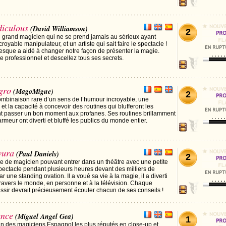
diculous
(David Williamson)
2
 grand magicien qui ne se prend jamais au sérieux ayant
royable manipulateur, et un artiste qui sait faire le spectacle !
lesque a aidé à changer notre façon de présenter la magie.
 professionnel et descellez tous ses secrets.
gro
(MagoMigue)
2
ombinaison rare d’un sens de l’humour incroyable, une
et la capacité à concevoir des routines qui blufferont les
nt passer un bon moment aux profanes. Ses routines brillamment
rmeur ont diverti et bluffé les publics du monde entier.
vura
(Paul Daniels)
2
re de magicien pouvant entrer dans un théâtre avec une petite
spectacle pendant plusieurs heures devant des milliers de
 une standing ovation. Il a voué sa vie à la magie, il a diverti
travers le monde, en personne et à la télévision. Chaque
ssir devrait précieusement écouter chacun de ses conseils !
ence
(Miguel Angel Gea)
1
un des magiciens Espagnol les plus réputés en close-up et