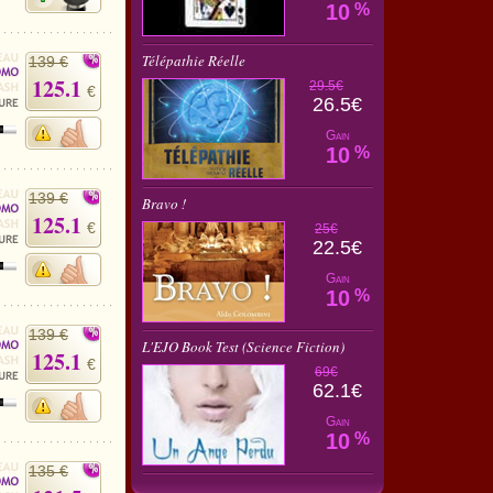
10
%
Télépathie Réelle
139 €
125.1
29.5€
€
26.5€
Gain
10
%
139 €
Bravo !
125.1
€
25€
22.5€
Gain
10
%
139 €
L'EJO Book Test (Science Fiction)
125.1
€
69€
62.1€
Gain
10
%
135 €