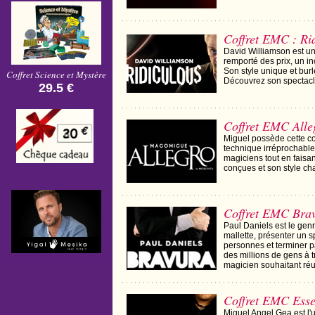
Coffret EMC : Ri
David Williamson est un
remporté des prix, un inc
Son style unique et bur
Coffret Science et Mystère
Découvrez son spectacle
29.5 €
Coffret EMC Alle
Miguel possède cette c
technique irréprochable 
magiciens tout en faisa
conçues et son style cha
Coffret EMC Bra
Paul Daniels est le gen
mallette, présenter un 
personnes et terminer par
des millions de gens à 
magicien souhaitant réu
Coffret EMC Ess
Miguel Angel Gea est l'