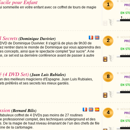
Facile pour Enfant
1
ui sommeille en votre enfant avec ce coffret de tours de magie
 Secrets
(Dominique Duvivier)
2
 DVD de Dominique Duvivier. Il s'agit là de plus de 9h30 de
llez rentrer dans le monde de Dominique qui vous apprendra des
es concepts, ainsi que le spectacle complet "pur sucre". A ne
e, ce set est sa dernière conférence avant de passer à autre
é (4 DVD Set)
(Juan Luis Rubiales)
8
un des meilleurs magiciens d'Espagne. Juan Luis Rubiales,
ets préférés et ses secrets les mieux gardés.
ssion
(Bernard Bilis)
4
fabuleux coffret de 4 DVDs pas moins de 27 routines
e professionnel complet, des techniques underground et des
s. De la magie de haut niveau émanant de l’un des chefs de file
ne de la cartomagie.