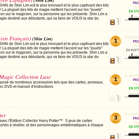
(Shin Lim)
IN de Shin Lim est le plus innovant et le plus captivant des kits
 La plupart des kits de magie mettent l'accent sur les "jouets"
non sur le magicien, sur la personne qui les présente. Shin Lim a
agie destiné aux débutants, qui va faire de VOUS la star du
 (en Français)
(Shin Lim)
1
IN de Shin Lim est le plus innovant et le plus captivant des kits
 La plupart des kits de magie mettent l'accent sur les "jouets"
non sur le magicien, sur la personne qui les présente. Shin Lim a
agie destiné aux débutants, qui va faire de VOUS la star du
 Magic Collection Luxe
1
mposé de nombreux accessoires tels que des cartes, anneaux,
vec DVD et manuel d'instructions.
ter
3
ec l'Édition Collector Harry Potter™ : 5 jeux de cartes
achés à révéler, et des personnages emblématiques à chaque