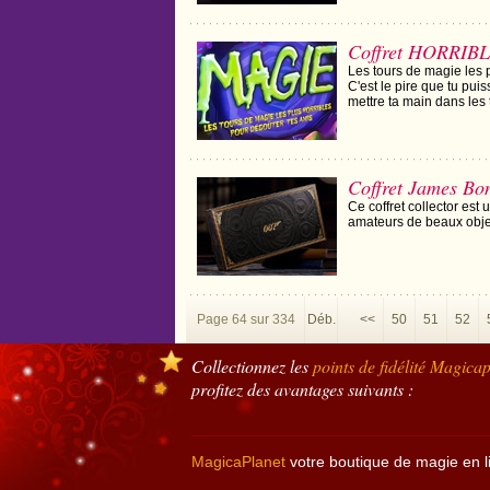
Coffret HORRIB
Les tours de magie les p
C'est le pire que tu pui
mettre ta main dans les t
Coffret James Bo
Ce coffret collector est
amateurs de beaux objet
Page 64 sur 334
Déb.
<<
50
51
52
Collectionnez les
points de fidélité
Magicap
profitez des avantages suivants :
MagicaPlanet
votre boutique de magie en l