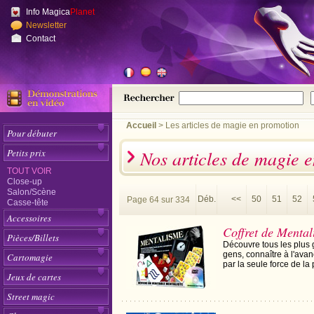
Info Magica
Planet
Newsletter
Contact
Accueil
>
Les articles de magie en promotion
Pour débuter
Nos articles de magie 
Petits prix
TOUT VOIR
Close-up
Salon/Scène
Déb.
<<
50
51
52
Page 64 sur 334
Casse-tête
Accessoires
Coffret de Menta
Pièces/Billets
Découvre tous les plus 
gens, connaître à l'ava
Cartomagie
par la seule force de la
Jeux de cartes
Street magic