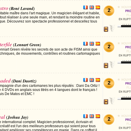
stro
(René Lavand)
2
table maître dans l'art magique. Un magicien élégant et habile,
e tout réaliser à une seule main, et rendant la moindre routine en
tique. Découvrez son spectacle professionnel et descellez tous
erfile
(Lennart Green)
2
Lennart Green révèle les secrets de son acte de FISM ainsi que
echniques, de mouvements, contrôles et routines cartomagiques
oaded
(Dani Daortiz)
2
mpagnie d'un des cartomanes les plus réputés : Dani Da Ortiz !
 4 DVDs en anglais sous titrés en 4 langues dont le français !
uis De Matos et EMC !
eal
(Joshua Jay)
2
e international complet. Magicien professionnel, écrivain et
créatif est l'un des meilleurs professeurs qui soient pour tous
itant améliorer ses compétences en magie. Dans ce coffret il