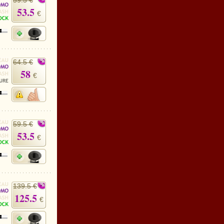
59.5 €
53.5
€
64.5 €
58
€
59.5 €
53.5
€
139.5 €
125.5
€