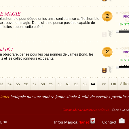
LE MAGIE
2
lus horrible pour dégouter tes amis sont dans ce coffret horrible.
sse trouver en magie. Donc si tu ne pense pas être capable de
oilettes, repose cette boîte !
nd 007
2
 un objet rare, pensé pour les passionnés de James Bond, les
s et les collectionneurs exigeants.
Affic
53
54
55
56
57
58
59
60
61
62
63
64
>>
Fin
lanet
indiqués par une sphère jaune située à côté de certains produits e
Commandez de nombreux cadeaux
Carte à la corde = 15 points ; 
igne !
Infos Magica
Planet
Contact