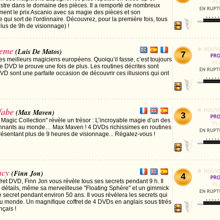
nstre dans le domaine des pièces. Il a remporté de nombreux
ement le prix Ascanio avec sa magie des pièces et son
ui sort de l'ordinnaire. Découvrez, pour la première fois, tous
lus de 9h de visionnage) !
reme
(Luis De Matos)
7
es meilleurs magiciens européens. Quoiqu’il fasse, c’est toujours
 de DVD le prouve une fois de plus. Les routines décrites sont
VD sont une parfaite occasion de découvrir ces illusions qui ont
fabe
(Max Maven)
3
 Magic Collection" révèle un trésor : L’incroyable magie d’un des
tonnants au monde… Max Maven ! 4 DVDs richissimes en routines
résentant plus de 9 heures de visionnage... Régalez-vous !
acy
(Finn Jon)
4
ret DVD, Finn Jon vous révèle tous ses secrets pendant 9 h. Il
 détails, même sa merveilleuse "Floating Sphère" et un gimmick
le secret pendant environ 50 ans. Il vous révèlera les secrets qui
 du monde. Un magnifique coffret de 4 DVDs en anglais sous titrés
nçais !