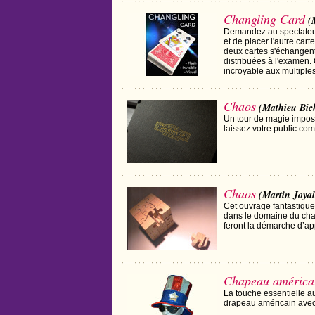
Changling Card
(
Demandez au spectateur 
et de placer l'autre cart
deux cartes s'échangen
distribuées à l'examen.
incroyable aux multiples
Chaos
(Mathieu Bic
Un tour de magie imposs
laissez votre public co
Chaos
(Martin Joyal
Cet ouvrage fantastique 
dans le domaine du chap
feront la démarche d’appr
Chapeau américain
La touche essentielle 
drapeau américain avec d