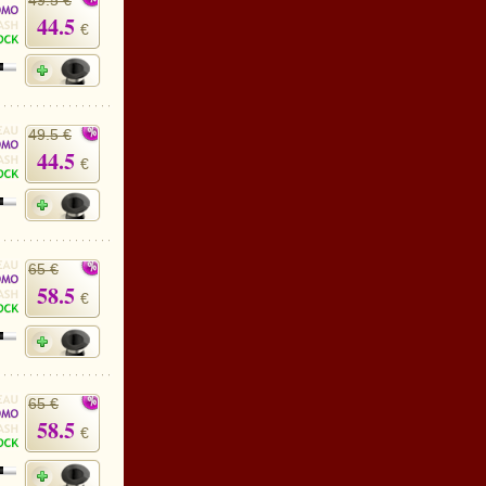
49.5 €
44.5
€
49.5 €
44.5
€
65 €
58.5
€
65 €
58.5
€