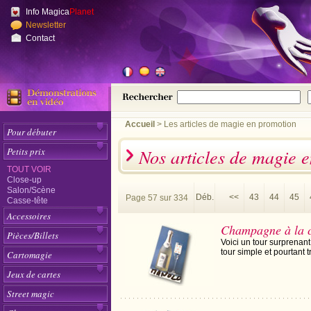
Info Magica
Planet
Newsletter
Contact
Accueil
>
Les articles de magie en promotion
Pour débuter
Nos articles de magie 
Petits prix
TOUT VOIR
Close-up
Salon/Scène
Déb.
<<
43
44
45
Page 57 sur 334
Casse-tête
Accessoires
Champagne à la c
Pièces/Billets
Voici un tour surprenan
tour simple et pourtant 
Cartomagie
Jeux de cartes
Street magic