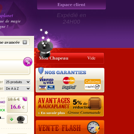
planet
Expédié en
que de magie
24H00
gne !
Vide
her
er
18.5 €
16.6
€