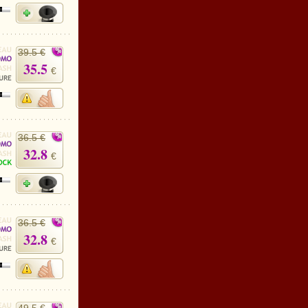
39.5 €
35.5
€
36.5 €
32.8
€
36.5 €
32.8
€