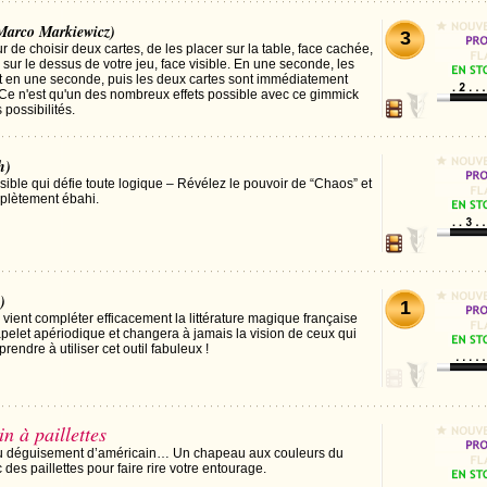
Marco Markiewicz)
3
de choisir deux cartes, de les placer sur la table, face cachée,
e sur le dessus de votre jeu, face visible. En une seconde, les
t en une seconde, puis les deux cartes sont immédiatement
 Ce n'est qu'un des nombreux effets possible avec ce gimmick
 possibilités.
h)
ible qui défie toute logique – Révélez le pouvoir de “Chaos” et
mplètement ébahi.
)
1
vient compléter efficacement la littérature magique française
elet apériodique et changera à jamais la vision de ceux qui
endre à utiliser cet outil fabuleux !
 à paillettes
au déguisement d’américain… Un chapeau aux couleurs du
es paillettes pour faire rire votre entourage.