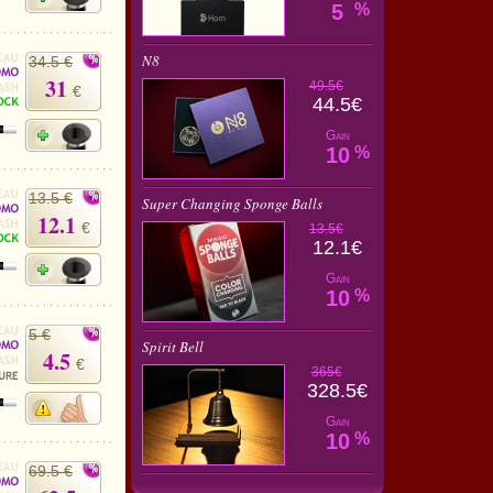
5
%
N8
34.5 €
31
49.5€
€
44.5€
Gain
10
%
13.5 €
Super Changing Sponge Balls
12.1
€
13.5€
12.1€
Gain
10
%
5 €
Spirit Bell
4.5
€
365€
328.5€
Gain
10
%
69.5 €