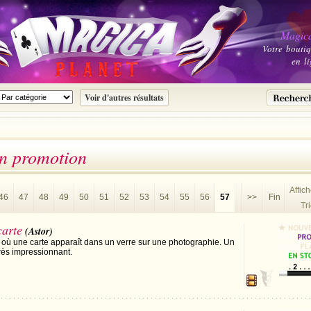
Magica
Votre bouti
en li
en promotion
Affic
46
47
48
49
50
51
52
53
54
55
56
57
>>
Fin
Tri
arte
(Astor)
t où une carte apparaît dans un verre sur une photographie. Un
très impressionnant.