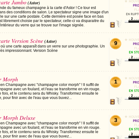
carte Jumbo
(Astor)
rande du fameux champagne à la carte d'Astor ! Ce tour est
ans des conditions de salon. Le spectateur signe une image d'un
lle sur une carte postale. Cette dernière est posée face en bas
st librement choisie par le spectateur, celle-ci va disparaitre du
'intérieur du verre qui se trouve sur l'image signée.
arte Version Scène
(Astor)
9
t où une carte apparaît dans un verre sur une photographie. Un
 très impressionnant. Version Scène
r Morph
1
 en Champagne avec "champagne color morph" ! Il suffit de
mpagne avec un foulard, et l'eau se transforme en vin rouge.
fois, et le contenu sera du Whisky. Transformez ensuite le
 pour finir avec de l'eau que vous buvez...
r Morph Deluxe
3
 en Champagne avec "champagne color morph" ! Il suffit de
mpagne avec un foulard, et l'eau se transforme en vin rouge.
fois, et le contenu sera du Whisky. Transformez ensuite le
 pour finir avec de l'eau que vous buvez...