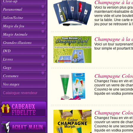
Close-up
Champagne à la 
Voici la version plus g
Paranormal
maintenant réalisable d
verre vide et une boutei
Salon/Scéne
sur la table. Une carte e
jeu pour se retrouver à l
Magie du feu
Magie Animale
Champagne à la c
Grandes illusions
Voici un tour surprenan
tour simple et pourtant
DVD
Livres
Gags
Champagne Colo
Costumes
Changez l'eau en vin et
Vos stages
couvrir un verre de cha
Couvrez-le une seconde 
Catalogue revendeur
liquide en vodka pomme,
Champagne Colo
Changez l'eau en vin et
couvrir un verre de cha
Couvrez-le une seconde 
liquide en vodka pomme,