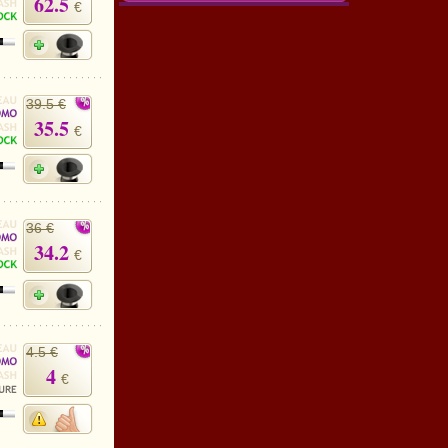
62.5
€
39.5 €
35.5
€
36 €
34.2
€
4.5 €
4
€