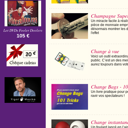
Champagne Supe
Un miracle facile à réal
pièce de monnaie empru
désormais montrer les d
Lot DVDs Fooler Doolers
l'effet
105 €
Change à vue
Voici un outil extraordi
public. C’est un des mei
aurez toujours dans vot
Change Bags - 10
Un livre pratique pour 
ravir vos spectateurs !
Change instantané
Un foulard lancé en l’ai