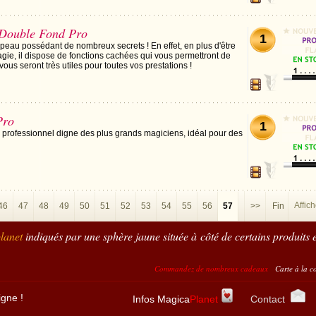
Double Fond Pro
1
peau possédant de nombreux secrets ! En effet, en plus d'être
agie, il dispose de fonctions cachées qui vous permettront de
vous seront très utiles pour toutes vos prestations !
Pro
1
 professionnel digne des plus grands magiciens, idéal pour des
Affic
46
47
48
49
50
51
52
53
54
55
56
57
>>
Fin
lanet
indiqués par une sphère jaune située à côté de certains produits e
Commandez de nombreux cadeaux
Carte à la corde = 15 points 
igne !
Infos Magica
Planet
Contact