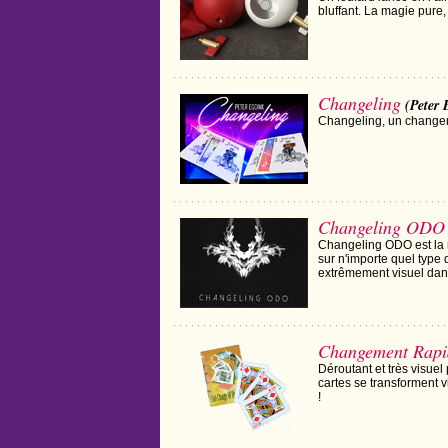
bluffant. La magie pure,
Changeling
(Peter 
Changeling, un changeme
Changeling ODO
Changeling ODO est la 
sur n'importe quel type 
extrêmement visuel dans
Changement Rapid
Déroutant et très visuel
cartes se transforment v
!