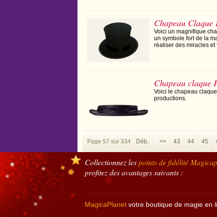
Chapeau Claque 
Voici un magnifique cha
un symbole fort de la m
réaliser des miracles et 
Chapeau claque 
Voici le chapeau claque
productions.
Page 57 sur 334
Déb.
<<
43
44
45
Collectionnez les
points de fidélité
Magicap
profitez des avantages suivants :
MagicaPlanet
votre boutique de magie en l