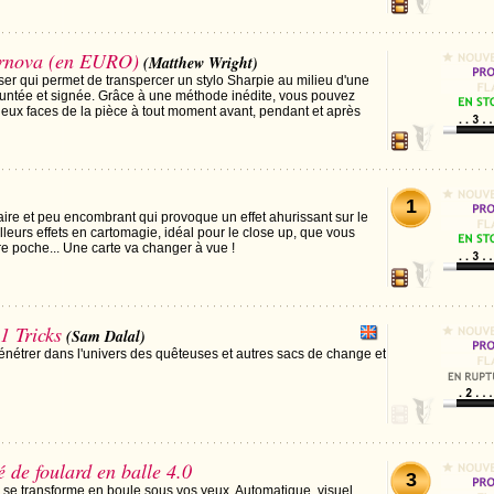
rnova (en EURO)
(Matthew Wright)
iser qui permet de transpercer un stylo Sharpie au milieu d'une
ntée et signée. Grâce à une méthode inédite, vous pouvez
eux faces de la pièce à tout moment avant, pendant et après
1
naire et peu encombrant qui provoque un effet ahurissant sur le
lleurs effets en cartomagie, idéal pour le close up, que vous
re poche... Une carte va changer à vue !
1 Tricks
(Sam Dalal)
pénétrer dans l'univers des quêteuses et autres sacs de change et
 de foulard en balle 4.0
3
r se transforme en boule sous vos yeux. Automatique, visuel,