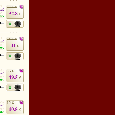
36.5 €
32.8
€
34.5 €
31
€
55 €
49.5
€
12 €
10.8
€