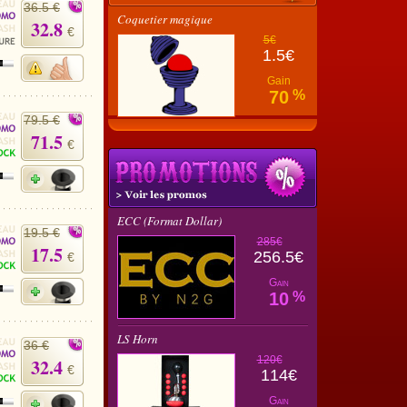
36.5 €
Coquetier magique
32.8
€
5€
1.5€
Gain
70
%
79.5 €
71.5
€
ECC (Format Dollar)
19.5 €
285€
17.5
256.5€
€
Gain
10
%
LS Horn
36 €
120€
32.4
€
114€
Gain