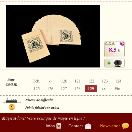
9.5 €
8.5
€
Page
Déb.
<<
120
121
122
123
124
129/828
129
125
126
127
128
>>
Fin
Niveau de difficulté
Points fidélité sur achat
MagicaPlanet
Votre boutique de magie en ligne !
Infos
Contact
Newsletter