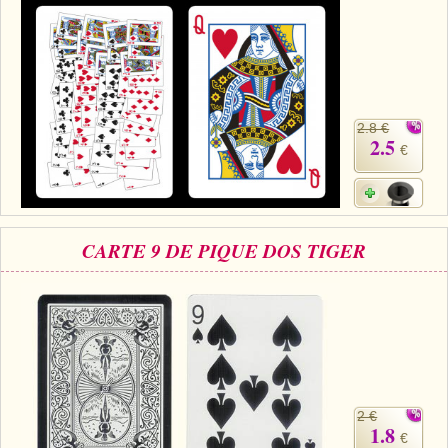
2.8 €
2.5
€
CARTE 9 DE PIQUE DOS TIGER
2 €
1.8
€