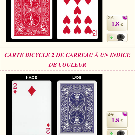
2 €
1.8
€
CARTE BICYCLE 2 DE CARREAU À UN INDICE
DE COULEUR
2 €
1.8
€