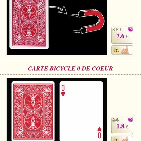
8.5 €
7.6
€
CARTE BICYCLE 0 DE COEUR
2 €
1.8
€