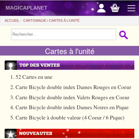
magicaplanet
ACCUEIL
CARTOMAGIE
CARTES À L'UNITÉ
PROMOS
Cartes à l'unité
VENTE FLASH
CADEAUX FIDÉLITÉ
ACHAT MALIN
1. 52 Cartes en une
2. Carte Bicycle double index Dames Rouges en Coeur
+
POUR DÉBUTER
3. Carte Bicycle double index Valets Rouges en Coeur
+
Tours automatiques
PETITS PRIX
4. Carte Bicycle double index Dames Noires en Pique
Accessoires
+
Close-up
ACCESSOIRES
5. Carte Bicycle à double valeur (4 Coeur / 6 Pique)
Médias
Salon/Scène
+
Consommables
PIÈCES/BILLETS
Coffrets
Casse-tête
Aimants
Tango $